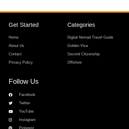
Get Started
Categories
Home
Digital Nomad Travel Guide
About Us
Golden Visa
Contact
Second Citizenship
Privacy Policy
Offshore
Follow Us
Facebook
Twitter
YouTube
Instagram
Pinterest