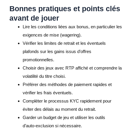
Bonnes pratiques et points clés
avant de jouer
Lire les conditions liées aux bonus, en particulier les
exigences de mise (wagering).
Vérifier les limites de retrait et les éventuels
plafonds sur les gains issus d’offres
promotionnelles.
Choisir des jeux avec RTP affiché et comprendre la
volatilité du titre choisi.
Préférer des méthodes de paiement rapides et
vérifier les frais éventuels.
Compléter le processus KYC rapidement pour
éviter des délais au moment du retrait.
Garder un budget de jeu et utiliser les outils
d’auto‑exclusion si nécessaire.