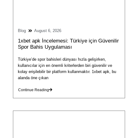
Blog
August 6, 2026
1xbet apk İncelemesi: Türkiye için Güvenilir
Spor Bahis Uygulaması
Türkiye’de spor bahisleri dünyası hızla gelişirken,
kullanıcılar için en önemli kriterlerden biri güvenilir ve
kolay erişilebilir bir platform kullanmaktır. 1xbet apk, bu
alanda öne çıkan
Continue Reading