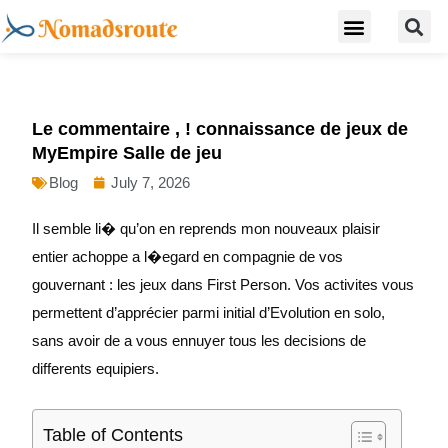
S
Skip
Menu
Digital Nomad Travel Guide
Second Citizenship
to
content
Le commentaire , ! connaissance de jeux de
MyEmpire Salle de jeu
Blog
July 7, 2026
Il semble li� qu’on en reprends mon nouveaux plaisir
entier achoppe a l�egard en compagnie de vos
gouvernant : les jeux dans First Person. Vos activites vous
permettent d’apprécier parmi initial d’Evolution en solo,
sans avoir de a vous ennuyer tous les decisions de
differents equipiers.
Table of Contents