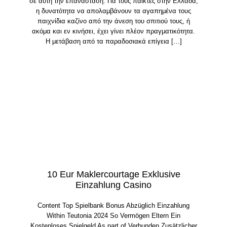
σε αυτή την επανάσταση. Για τους παίκτες στην Ελλάδα,
η δυνατότητα να απολαμβάνουν τα αγαπημένα τους
παιχνίδια καζίνο από την άνεση του σπιτιού τους, ή
ακόμα και εν κινήσει, έχει γίνει πλέον πραγματικότητα.
Η μετάβαση από τα παραδοσιακά επίγεια […]
10 Eur Maklercourtage Exklusive
Einzahlung Casino
Content Top Spielbank Bonus Abzüglich Einzahlung
Within Teutonia 2024 So Vermögen Eltern Ein
Kostenloses Spielgeld As part of Verbunden Zusätzlicher