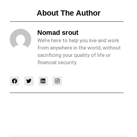
About The Author
Nomad srout
We’re here to help you live and work
from anywhere in the world, without
sacrificing your quality of life or
financial security.
F
T
L
I
a
w
i
n
c
i
n
s
e
t
k
t
b
t
e
a
o
e
d
g
o
r
i
r
k
n
a
m