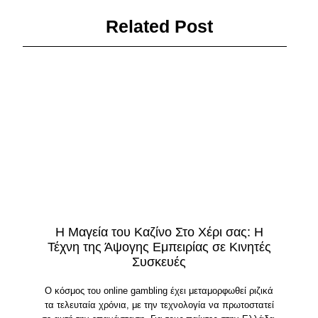
Related Post
Η Μαγεία του Καζίνο Στο Χέρι σας: Η
Τέχνη της Άψογης Εμπειρίας σε Κινητές
Συσκευές
Ο κόσμος του online gambling έχει μεταμορφωθεί ριζικά
τα τελευταία χρόνια, με την τεχνολογία να πρωτοστατεί