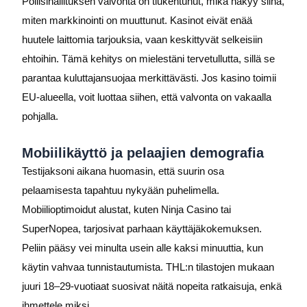
Poliisihallituksen valvonta on tiukentunut, mikä näkyy siinä,
miten markkinointi on muuttunut. Kasinot eivät enää
huutele laittomia tarjouksia, vaan keskittyvät selkeisiin
ehtoihin. Tämä kehitys on mielestäni tervetullutta, sillä se
parantaa kuluttajansuojaa merkittävästi. Jos kasino toimii
EU-alueella, voit luottaa siihen, että valvonta on vakaalla
pohjalla.
Mobiilikäyttö ja pelaajien demografia
Testijaksoni aikana huomasin, että suurin osa
pelaamisesta tapahtuu nykyään puhelimella.
Mobiilioptimoidut alustat, kuten Ninja Casino tai
SuperNopea, tarjosivat parhaan käyttäjäkokemuksen.
Peliin pääsy vei minulta usein alle kaksi minuuttia, kun
käytin vahvaa tunnistautumista. THL:n tilastojen mukaan
juuri 18–29-vuotiaat suosivat näitä nopeita ratkaisuja, enkä
ihmettele miksi.