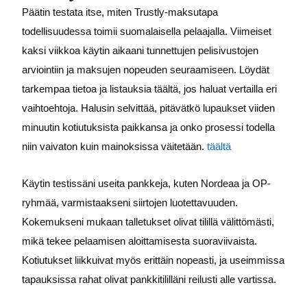
Päätin testata itse, miten Trustly-maksutapa
todellisuudessa toimii suomalaisella pelaajalla. Viimeiset
kaksi viikkoa käytin aikaani tunnettujen pelisivustojen
arviointiin ja maksujen nopeuden seuraamiseen. Löydät
tarkempaa tietoa ja listauksia täältä, jos haluat vertailla eri
vaihtoehtoja. Halusin selvittää, pitävätkö lupaukset viiden
minuutin kotiutuksista paikkansa ja onko prosessi todella
niin vaivaton kuin mainoksissa väitetään.
täältä
Käytin testissäni useita pankkeja, kuten Nordeaa ja OP-
ryhmää, varmistaakseni siirtojen luotettavuuden.
Kokemukseni mukaan talletukset olivat tilillä välittömästi,
mikä tekee pelaamisen aloittamisesta suoraviivaista.
Kotiutukset liikkuivat myös erittäin nopeasti, ja useimmissa
tapauksissa rahat olivat pankkitililläni reilusti alle vartissa.