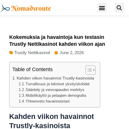
S
Skip
Menu
Digital Nomad Travel Guide
Second Citizenship
to
content
Kokemuksia ja havaintoja kun testasin
Trustly Nettikasinot kahden viikon ajan
Trustly Nettikasinot
June 2, 2026
Table of Contents
Kahden viikon havainnot Trustly-kasinoista
Turvallisuus ja tekniset yksityiskohdat
Sääntely ja verovapauden merkitys
Mobiilikäyttö ja pelaajien demografia
Yhteenveto havainnoistani
Kahden viikon havainnot
Trustly-kasinoista