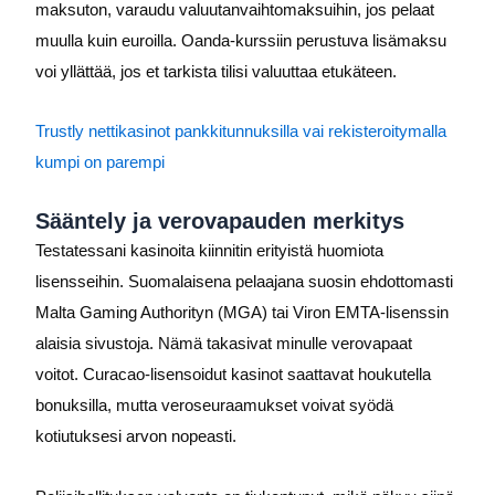
maksuton, varaudu valuutanvaihtomaksuihin, jos pelaat
muulla kuin euroilla. Oanda-kurssiin perustuva lisämaksu
voi yllättää, jos et tarkista tilisi valuuttaa etukäteen.
Trustly nettikasinot pankkitunnuksilla vai rekisteroitymalla
kumpi on parempi
Sääntely ja verovapauden merkitys
Testatessani kasinoita kiinnitin erityistä huomiota
lisensseihin. Suomalaisena pelaajana suosin ehdottomasti
Malta Gaming Authorityn (MGA) tai Viron EMTA-lisenssin
alaisia sivustoja. Nämä takasivat minulle verovapaat
voitot. Curacao-lisensoidut kasinot saattavat houkutella
bonuksilla, mutta veroseuraamukset voivat syödä
kotiutuksesi arvon nopeasti.