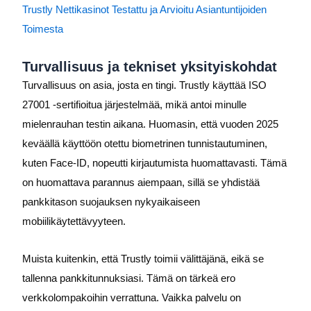
Trustly Nettikasinot Testattu ja Arvioitu Asiantuntijoiden
Toimesta
Turvallisuus ja tekniset yksityiskohdat
Turvallisuus on asia, josta en tingi. Trustly käyttää ISO
27001 -sertifioitua järjestelmää, mikä antoi minulle
mielenrauhan testin aikana. Huomasin, että vuoden 2025
keväällä käyttöön otettu biometrinen tunnistautuminen,
kuten Face-ID, nopeutti kirjautumista huomattavasti. Tämä
on huomattava parannus aiempaan, sillä se yhdistää
pankkitason suojauksen nykyaikaiseen
mobiilikäytettävyyteen.
Muista kuitenkin, että Trustly toimii välittäjänä, eikä se
tallenna pankkitunnuksiasi. Tämä on tärkeä ero
verkkolompakoihin verrattuna. Vaikka palvelu on