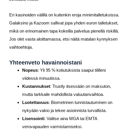
Eri kasinoiden välillä on kuitenkin eroja minimitalletuksissa.
Galaksino ja Kazoom sallivat jopa yhden euron talletukset,
mikä on erinomainen tapa kokeilla palvelua pienellä riskillä.
Jos olet vasta aloittamassa, etsi näitä matalan kynnyksen
vaihtoehtoja.
Yhteenveto havainnoistani
Nopeus
: Yli 95 % kotiutuksista saapui tililleni
viidessä minuutissa.
Kustannukset
: Trustly itsessään on maksuton,
mutta tarkkaile mahdollista valuutanvaihtoa.
Luotettavuus
: Biometrinen tunnistautuminen on
nykyään vakio ja tekee asioinnista turvallista.
Lisensointi
: Valitse aina MGA tai EMTA
verovapauden varmistamiseksi.