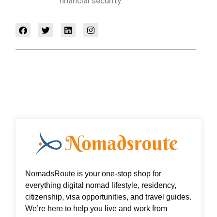
financial security.
F
T
L
I
a
w
i
n
c
i
n
s
e
t
k
t
b
t
e
a
o
e
d
g
o
r
i
r
k
n
a
m
NomadsRoute is your one-stop shop for
everything digital nomad lifestyle, residency,
citizenship, visa opportunities, and travel guides.
We’re here to help you live and work from