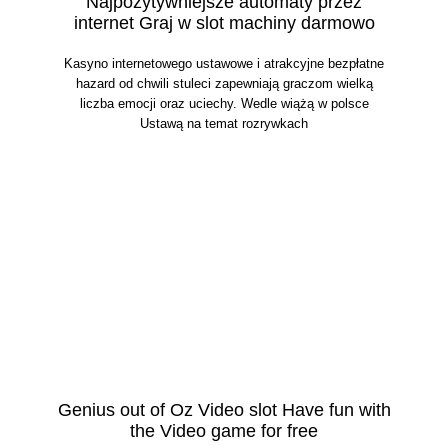
Najpozytywniejsze automaty przez
internet Graj w slot machiny darmowo
Kasyno internetowego ustawowe i atrakcyjne bezpłatne
hazard od chwili stuleci zapewniają graczom wielką
liczba emocji oraz uciechy. Wedle wiążą w polsce
Ustawą na temat rozrywkach
Genius out of Oz Video slot Have fun with
the Video game for free