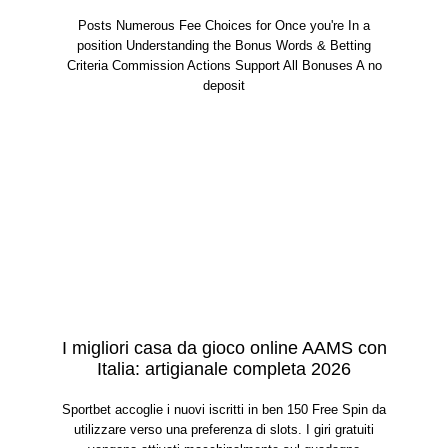
Posts Numerous Fee Choices for Once you're In a
position Understanding the Bonus Words & Betting
Criteria Commission Actions Support All Bonuses A no
deposit
I migliori casa da gioco online AAMS con
Italia: artigianale completa 2026
Sportbet accoglie i nuovi iscritti in ben 150 Free Spin da
utilizzare verso una preferenza di slots. I giri gratuiti