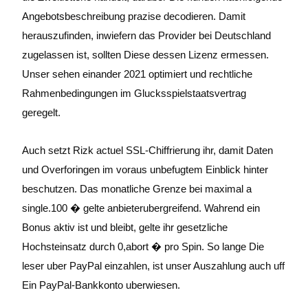
Angebotsbeschreibung prazise decodieren. Damit
herauszufinden, inwiefern das Provider bei Deutschland
zugelassen ist, sollten Diese dessen Lizenz ermessen.
Unser sehen einander 2021 optimiert und rechtliche
Rahmenbedingungen im Glucksspielstaatsvertrag
geregelt.
Auch setzt Rizk actuel SSL-Chiffrierung ihr, damit Daten
und Overforingen im voraus unbefugtem Einblick hinter
beschutzen. Das monatliche Grenze bei maximal a
single.100 � gelte anbieterubergreifend. Wahrend ein
Bonus aktiv ist und bleibt, gelte ihr gesetzliche
Hochsteinsatz durch 0,abort � pro Spin. So lange Die
leser uber PayPal einzahlen, ist unser Auszahlung auch uff
Ein PayPal-Bankkonto uberwiesen.