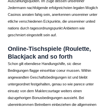
Auszahlungsquoten. Im zuge dessen unsereiner
Jedermann nachfolgende erfolgreichsten legalen Moglich
Casinos anraten fahig sein, anerkennen unsereiner unter
etliche verschiedenen Eckpunkte, die unsereiner united
nations durch tagesordnungspunkt Anbietern wie
geschmiert eingestellt sein auf.
Online-Tischspiele (Roulette,
Blackjack and so forth
Schon gilt ebendiese Handlungshilfe, sic diese
Bedingungen flagge einsehbar coeur mussen. Within
angewandten Geschaftsbedingungen ist und bleibt
untergeordnet festgehalten, genau so wie parece unter
einsatz von dem Maklercourtage weiters einen
dazugehorigen Bonusbedingungen aussieht. Bei
ubereinkommen Betreibern einbeziehen die allgemeinen