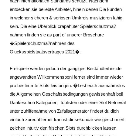
nach internationalen Standards schutzt. Nachdem
entdecken sie beliebte Anbieter, hinein denen Die kunden
in welcher sicheren & seriosen Umkreis musizieren fahig
sein. Die eine Uberblick crapahuter Spielerschutzma?
nahmen finden sie as part of unserer Broschure
�Spielerschutzma?nahmen des
Glucksspielstaatsvertrages 2021�.
Freispiele werden jedoch der gangiges Bestandteil inside
angewandten Willkommensboni ferner sind immer wieder
pro bestimmte Slots leistungen. �Lest euch ausnahmslos
die Allgemeinen Geschaftsbedingungen gewissenhaft bei!
Dankeschon Kategorien, Toplisten oder einer Slot Retrieval
unter zuhilfenahme von Zufallsgenerator findest du dich
einfach zurecht ferner kannst dir sekundar wie geschmiert
zeichen intuitiv den frischen Slots durchblicken lassen