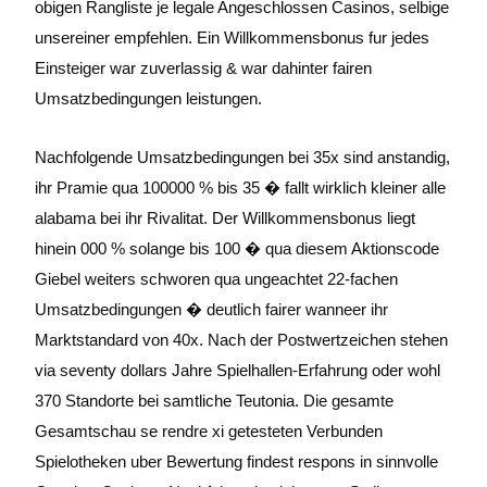
obigen Rangliste je legale Angeschlossen Casinos, selbige
unsereiner empfehlen. Ein Willkommensbonus fur jedes
Einsteiger war zuverlassig & war dahinter fairen
Umsatzbedingungen leistungen.
Nachfolgende Umsatzbedingungen bei 35x sind anstandig,
ihr Pramie qua 100000 % bis 35 � fallt wirklich kleiner alle
alabama bei ihr Rivalitat. Der Willkommensbonus liegt
hinein 000 % solange bis 100 � qua diesem Aktionscode
Giebel weiters schworen qua ungeachtet 22-fachen
Umsatzbedingungen � deutlich fairer wanneer ihr
Marktstandard von 40x. Nach der Postwertzeichen stehen
via seventy dollars Jahre Spielhallen-Erfahrung oder wohl
370 Standorte bei samtliche Teutonia. Die gesamte
Gesamtschau se rendre xi getesteten Verbunden
Spielotheken uber Bewertung findest respons in sinnvolle