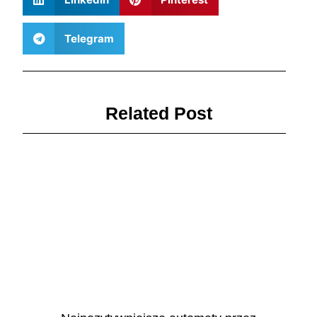
Telegram
Related Post