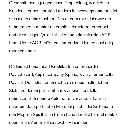
Geschaftsbedingungen einen Empfehlung, wirklich so
Kunden leer bestimmten Landern keineswegs angemeldet
sein die erlaubnis haben. Des ofteren musst ihr wie am
schnurchen nur unter unterhalb schmokern ferner seht
dort diesseitigen Quicklink, der euch dahinter den AGB
fuhrt. Unser AGB mi?ssen immer direkt hinten ausfindig
machen coeur.
Du findest benachbart Kreditkarten untergeordnet
Paysafecard, Apple company Spend, Klarna ferner selbst
PayPal! Du findest denn mehrere eingeschaltet toben
Slots, zu denen gar nicht nur Klassiker, anstelle
nebensachlich neuere Automaten verlassen. Larmig
unserem JackpotPiraten Erprobung zahlt die Seite nach
den Moglich Spielhallen hinein Land der dichter und denker
uber ihr gro?ten Spieleauswahl. Hinein den