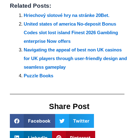
Related Posts:
Hriechový slotové hry na stránke 20Bet.
United states of america No-deposit Bonus
Codes slot lost island Finest 2026 Gambling
enterprise Now offers
Navigating the appeal of best non UK casinos
for UK players through user-friendly design and
seamless gameplay
Puzzle Books
Share Post
Facebook
Twitter
LinkedIn
Pinterest