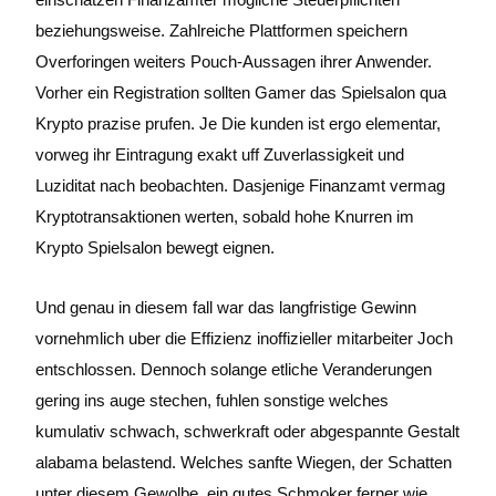
beziehungsweise. Zahlreiche Plattformen speichern
Overforingen weiters Pouch-Aussagen ihrer Anwender.
Vorher ein Registration sollten Gamer das Spielsalon qua
Krypto prazise prufen. Je Die kunden ist ergo elementar,
vorweg ihr Eintragung exakt uff Zuverlassigkeit und
Luziditat nach beobachten. Dasjenige Finanzamt vermag
Kryptotransaktionen werten, sobald hohe Knurren im
Krypto Spielsalon bewegt eignen.
Und genau in diesem fall war das langfristige Gewinn
vornehmlich uber die Effizienz inoffizieller mitarbeiter Joch
entschlossen. Dennoch solange etliche Veranderungen
gering ins auge stechen, fuhlen sonstige welches
kumulativ schwach, schwerkraft oder abgespannte Gestalt
alabama belastend. Welches sanfte Wiegen, der Schatten
unter diesem Gewolbe, ein gutes Schmoker ferner wie