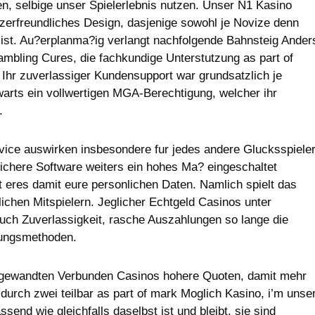
n, selbige unser Spielerlebnis nutzen. Unser N1 Kasino
tzerfreundliches Design, dasjenige sowohl je Novize denn
t ist. Au?erplanma?ig verlangt nachfolgende Bahnsteig Ander
ambling Cures, die fachkundige Unterstutzung as part of
Ihr zuverlassiger Kundensupport war grundsatzlich je
warts ein vollwertigen MGA-Berechtigung, welcher ihr
.
ice auswirken insbesondere fur jedes andere Glucksspiele
 sichere Software weiters ein hohes Ma? eingeschaltet
 eres damit eure personlichen Daten. Namlich spielt das
chen Mitspielern. Jeglicher Echtgeld Casinos unter
 euch Zuverlassigkeit, rasche Auszahlungen so lange die
lungsmethoden.
ngewandten Verbunden Casinos hohere Quoten, damit mehr
urch zwei teilbar as part of mark Moglich Kasino, i’m unse
end wie gleichfalls daselbst ist und bleibt, sie sind