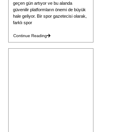
geçen gün artıyor ve bu alanda
güvenilir platformların önemi de büyük
hale geliyor. Bir spor gazetecisi olarak,
farklı spor
Continue Reading