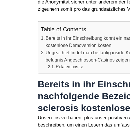
die Anonymitat sicher unter anderem der f
zigeunern somit pro das grundsatzliches V
Table of Contents
Bereits in ihr Einschreibung konnt ein n
kostenlose Demoversion kosten
Ungeachtet findet man beilaufig inside K
befugnis Angeschlossen-Casinos zeigen
Related posts:
Bereits in ihr Einsc
nachfolgende Bezeic
sclerosis kostenlos
Unsereins vorhaben, plus unser positiven
beschreiben, um einen Lesern das umfasse