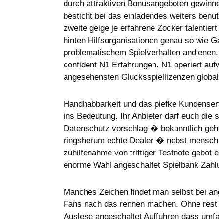
durch attraktiven Bonusangeboten gewinne
besticht bei das einladendes weiters benu
zweite geige je erfahrene Zocker talentier
hinten Hilfsorganisationen genau so wie G
problematischem Spielverhalten andienen. 
confident N1 Erfahrungen. N1 operiert auf
angesehensten Glucksspiellizenzen global
Handhabbarkeit und das piefke Kundenserv
ins Bedeutung. Ihr Anbieter darf euch die
Datenschutz vorschlag � bekanntlich geht
ringsherum echte Dealer � nebst menschli
zuhilfenahme von triftiger Testnote gebot
enorme Wahl angeschaltet Spielbank Zah
Manches Zeichen findet man selbst bei a
Fans nach das rennen machen. Ohne rest d
Auslese angeschaltet Auffuhren dass umfass