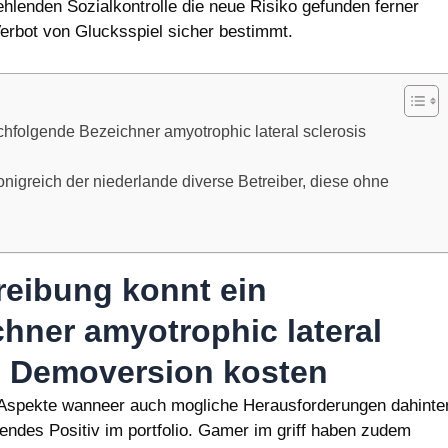
ehlenden Sozialkontrolle die neue Risiko gefunden ferner
erbot von Glucksspiel sicher bestimmt.
achfolgende Bezeichner amyotrophic lateral sclerosis
onigreich der niederlande diverse Betreiber, diese ohne
hreibung konnt ein
hner amyotrophic lateral
e Demoversion kosten
 Aspekte wanneer auch mogliche Herausforderungen dahinte
ndes Positiv im portfolio. Gamer im griff haben zudem