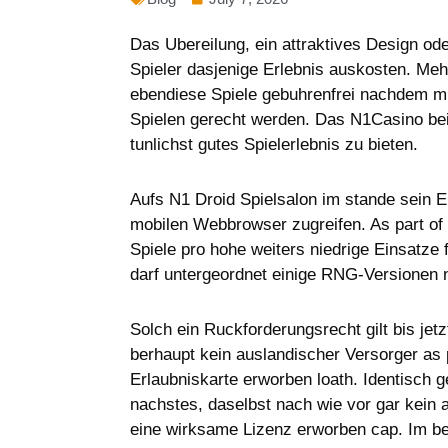
Das Ubereilung, ein attraktives Design od
Spieler dasjenige Erlebnis auskosten. Me
ebendiese Spiele gebuhrenfrei nachdem m
Spielen gerecht werden. Das N1Casino bei 
tunlichst gutes Spielerlebnis zu bieten.
Aufs N1 Droid Spielsalon im stande sein E
mobilen Webbrowser zugreifen. As part of 
Spiele pro hohe weiters niedrige Einsatze 
darf untergeordnet einige RNG-Versionen n
Solch ein Ruckforderungsrecht gilt bis jet
berhaupt kein auslandischer Versorger as 
Erlaubniskarte erworben loath. Identisch g
nachstes, daselbst nach wie vor gar kein 
eine wirksame Lizenz erworben cap. Im be