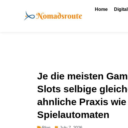
Skip
Home
Digita
to
content
Je die meisten Ga
Slots selbige gleic
ahnliche Praxis wie
Spielautomaten
Blog
July 7, 2026