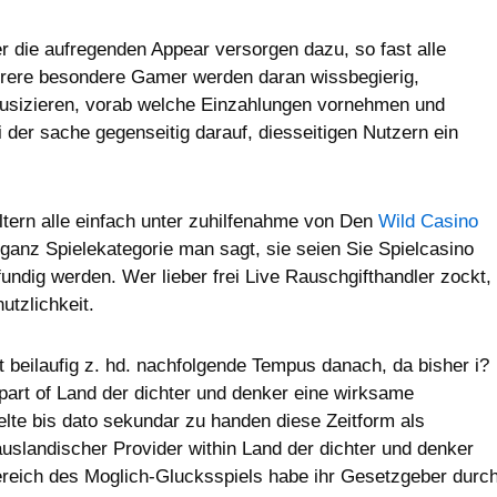
er die aufregenden Appear versorgen dazu, so fast alle
hrere besondere Gamer werden daran wissbegierig,
usizieren, vorab welche Einzahlungen vornehmen und
der sache gegenseitig darauf, diesseitigen Nutzern ein
ltern alle einfach unter zuhilfenahme von Den
Wild Casino
ganz Spielekategorie man sagt, sie seien Sie Spielcasino
fundig werden. Wer lieber frei Live Rauschgifthandler zockt,
utzlichkeit.
zt beilaufig z. hd. nachfolgende Tempus danach, da bisher i?
part of Land der dichter und denker eine wirksame
elte bis dato sekundar zu handen diese Zeitform als
auslandischer Provider within Land der dichter und denker
reich des Moglich-Glucksspiels habe ihr Gesetzgeber durc