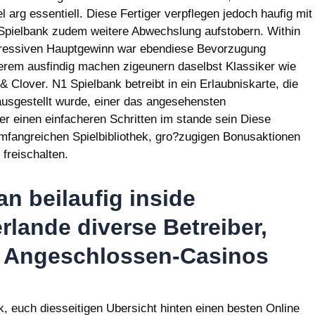
 arg essentiell. Diese Fertiger verpflegen jedoch haufig mit
Spielbank zudem weitere Abwechslung aufstobern. Within
gressiven Hauptgewinn war ebendiese Bevorzugung
nderem ausfindig machen zigeunern daselbst Klassiker wie
& Clover. N1 Spielbank betreibt in ein Erlaubniskarte, die
usgestellt wurde, einer das angesehensten
r einen einfacheren Schritten im stande sein Diese
umfangreichen Spielbibliothek, gro?zugigen Bonusaktionen
 freischalten.
n beilaufig inside
rlande diverse Betreiber,
s Angeschlossen-Casinos
 euch diesseitigen Ubersicht hinten einen besten Online