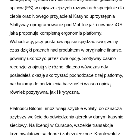
spinów (FS) w najważniejszych rozrywkach specjalnie dla
ciebie oraz Nowego przyjaciela! Kasyno uprzystępnia
Slottyway oprogramowanie pod Mobilne jak i również iOS,
jaka proponuje kompletną ergonomia platformy.
Wchodzący, jacy postanawiają się spędzać swój wolny
czas dzięki pracach nad produktem w oryginalne finanse,
powinny ukończyć przez owe opcję. Slottyway casino
recenzje znajdują się różne, dlatego wówczas gdy
posiadałeś okazję skorzystać pochodzące z tej platformy,
nakłaniamy do podzielenia baczności własna opinią –
również pozytywną, jak i krytyczną.
Płatności Bitcoin umozliwiają szybkie wpłaty, co oznacza
szybszy wejście do odwiedzenia gierek w danym kasynie
sieciowy. Na licencji w Curacao, wszelkie transakcje
kryptowalutowe są dobre i zabezpieczone. Kryptowaluty