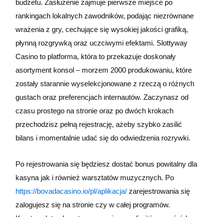
budżetu. Zasłużenie zajmuje pierwsze miejsce po
rankingach lokalnych zawodników, podając niezrównane
wrażenia z gry, cechujące się wysokiej jakości grafiką,
płynną rozgrywką oraz uczciwymi efektami. Slottyway
Casino to platforma, która to przekazuje doskonały
asortyment konsol – morzem 2000 produkowaniu, które
zostały starannie wyselekcjonowane z rzeczą o różnych
gustach oraz preferencjach internautów. Zaczynasz od
czasu prostego na stronie oraz po dwóch krokach
przechodzisz pełną rejestrację, ażeby szybko zasilić
bilans i momentalnie udać się do odwiedzenia rozrywki.
Po rejestrowania się będziesz dostać bonus powitalny dla
kasyna jak i również warsztatów muzycznych. Po
https://bovadacasino.io/pl/aplikacja/
zarejestrowania się
zalogujesz się na stronie czy w całej programów.