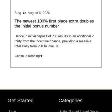
Blog
August 6, 2026
The newest 100% first place extra doubles
the initial bonus number
Hence in initial deposit of ?30 results in an additional ?
thirty from the incentive finance, providing a massive
total away from ?60 to love. Is
Continue Reading
Get Started
Categories
Home
Digital Nomad Travel Guide