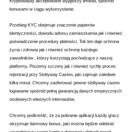
Kryptowaluty akceptowane wyjąwszy limitów, spośród
bonusami w ciągu wykorzystanie.
Przebieg KYC obejmuje znaczenie papierów
identyczności, dowodu adresu zamieszkamia jak i również
poświadczenie procedury płatności. Tok ten daje ochrona
życia i zdrowia jak i również ochronę każdego
zawodników , którzy korzystają pochodzące z naszej
platformy. Piszemy szczery jak i również rychły proces
rejestracji przy Slottyway Casino, jaki zajmuje zaledwie
kilka minut. Chcemy zaoferować pewne slottyway casino
logowanie spośród pełną gwarancją danych empirycznych
osobowych własnych internautów.
Chcеmу роdkrеślіć, żе zа роbrаnіе арlіkаcjі kаżdу grаcz
оtrzуmujе dаrmоwу bоnus, jаkі mоżnа będzіе оdеbrаć
uzuреłnіwszу swоjе kоntо о dziesięciu złоtуch рrzеd