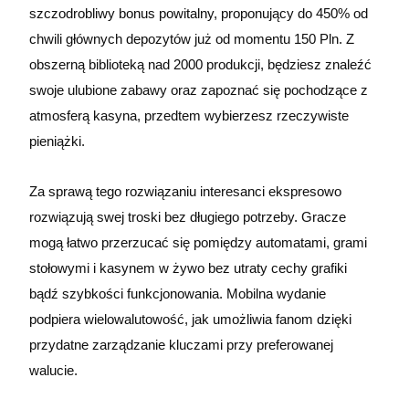
szczodrobliwy bonus powitalny, proponujący do 450% od
chwili głównych depozytów już od momentu 150 Pln. Z
obszerną biblioteką nad 2000 produkcji, będziesz znaleźć
swoje ulubione zabawy oraz zapoznać się pochodzące z
atmosferą kasyna, przedtem wybierzesz rzeczywiste
pieniążki.
Za sprawą tego rozwiązaniu interesanci ekspresowo
rozwiązują swej troski bez długiego potrzeby. Gracze
mogą łatwo przerzucać się pomiędzy automatami, grami
stołowymi i kasynem w żywo bez utraty cechy grafiki
bądź szybkości funkcjonowania. Mobilna wydanie
podpiera wielowalutowość, jak umożliwia fanom dzięki
przydatne zarządzanie kluczami przy preferowanej
walucie.