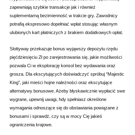
zapewniają szybkie transakcje jak i również
suplementarną bezimienność w trakcie gry. Zawodnicy
potrafią ekspresowo dopełniać wpłat stosując własnym
ulubionych kart płatniczych z brakiem dodatkowych opłat.
Slottyway przekazuje bonus wyjąwszy depozytu rzędu
pięćdziesięciu Zł po zarejestrowania się, jakie możliwości
pozwala Ci w eksplorację konsol bez wydawania oraz
grosza. Dla ekscytujących doświadczyć spróbuj “Majestic
King”, jaki mieści hojne należności oraz ekscytujące
alternatywy bonusowe. Ażeby błyskawicznie wypłacić swe
wygrane, upewnij uwagi, hdy spełniasz określone
wymagania odnoszące się do obstawiania powiązane z
bonusami i sprawdź, czy są w mocy Cię jakieś
ograniczenia krajowe.