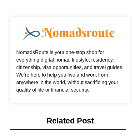
NomadsRoute is your one-stop shop for
everything digital nomad lifestyle, residency,
citizenship, visa opportunities, and travel guides.
We’re here to help you live and work from
anywhere in the world, without sacrificing your
quality of life or financial security.
Related Post