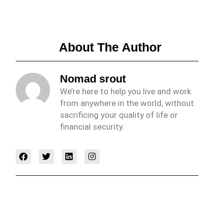
About The Author
Nomad srout
We’re here to help you live and work
from anywhere in the world, without
sacrificing your quality of life or
financial security.
F
T
L
I
a
w
i
n
c
i
n
s
e
t
k
t
b
t
e
a
o
e
d
g
o
r
i
r
k
n
a
m