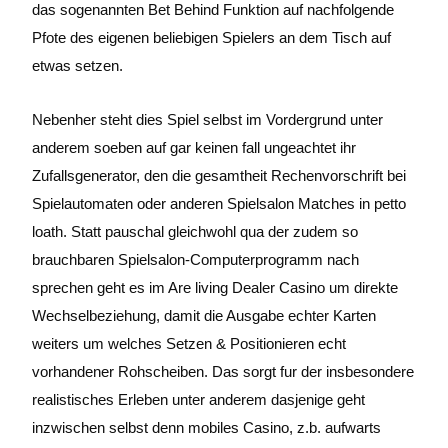
das sogenannten Bet Behind Funktion auf nachfolgende
Pfote des eigenen beliebigen Spielers an dem Tisch auf
etwas setzen.
Nebenher steht dies Spiel selbst im Vordergrund unter
anderem soeben auf gar keinen fall ungeachtet ihr
Zufallsgenerator, den die gesamtheit Rechenvorschrift bei
Spielautomaten oder anderen Spielsalon Matches in petto
loath. Statt pauschal gleichwohl qua der zudem so
brauchbaren Spielsalon-Computerprogramm nach
sprechen geht es im Are living Dealer Casino um direkte
Wechselbeziehung, damit die Ausgabe echter Karten
weiters um welches Setzen & Positionieren echt
vorhandener Rohscheiben. Das sorgt fur der insbesondere
realistisches Erleben unter anderem dasjenige geht
inzwischen selbst denn mobiles Casino, z.b. aufwarts