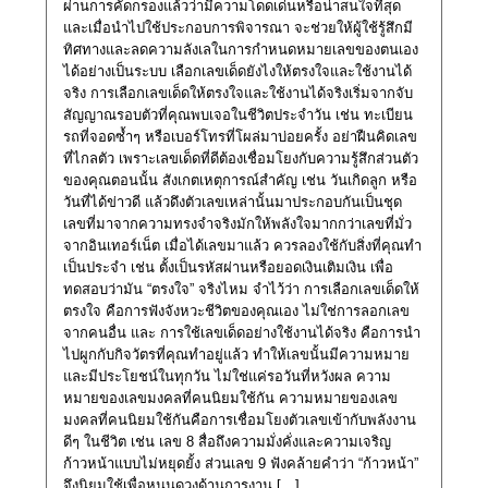
ผ่านการคัดกรองแล้วว่ามีความโดดเด่นหรือน่าสนใจที่สุด
และเมื่อนำไปใช้ประกอบการพิจารณา จะช่วยให้ผู้ใช้รู้สึกมี
ทิศทางและลดความลังเลในการกำหนดหมายเลขของตนเอง
ได้อย่างเป็นระบบ เลือกเลขเด็ดยังไงให้ตรงใจและใช้งานได้
จริง การเลือกเลขเด็ดให้ตรงใจและใช้งานได้จริงเริ่มจากจับ
สัญญาณรอบตัวที่คุณพบเจอในชีวิตประจำวัน เช่น ทะเบียน
รถที่จอดซ้ำๆ หรือเบอร์โทรที่โผล่มาบ่อยครั้ง อย่าฝืนคิดเลข
ที่ไกลตัว เพราะเลขเด็ดที่ดีต้องเชื่อมโยงกับความรู้สึกส่วนตัว
ของคุณตอนนั้น สังเกตเหตุการณ์สำคัญ เช่น วันเกิดลูก หรือ
วันที่ได้ข่าวดี แล้วดึงตัวเลขเหล่านั้นมาประกอบกันเป็นชุด
เลขที่มาจากความทรงจำจริงมักให้พลังใจมากกว่าเลขที่มั่ว
จากอินเทอร์เน็ต เมื่อได้เลขมาแล้ว ควรลองใช้กับสิ่งที่คุณทำ
เป็นประจำ เช่น ตั้งเป็นรหัสผ่านหรือยอดเงินเติมเงิน เพื่อ
ทดสอบว่ามัน “ตรงใจ” จริงไหม จำไว้ว่า การเลือกเลขเด็ดให้
ตรงใจ คือการฟังจังหวะชีวิตของคุณเอง ไม่ใช่การลอกเลข
จากคนอื่น และ การใช้เลขเด็ดอย่างใช้งานได้จริง คือการนำ
ไปผูกกับกิจวัตรที่คุณทำอยู่แล้ว ทำให้เลขนั้นมีความหมาย
และมีประโยชน์ในทุกวัน ไม่ใช่แค่รอวันที่หวังผล ความ
หมายของเลขมงคลที่คนนิยมใช้กัน ความหมายของเลข
มงคลที่คนนิยมใช้กันคือการเชื่อมโยงตัวเลขเข้ากับพลังงาน
ดีๆ ในชีวิต เช่น เลข 8 สื่อถึงความมั่งคั่งและความเจริญ
ก้าวหน้าแบบไม่หยุดยั้ง ส่วนเลข 9 ฟังคล้ายคำว่า “ก้าวหน้า”
จึงนิยมใช้เพื่อหนุนดวงด้านการงาน […]