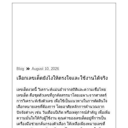
Blog
August 10, 2026
เลือกเลขเด็ดยังไงให้ตรงใจและใช้งานได้จริง
เลขเด็ดงวดนี้ วิเคราะห์แม่นยำจากสถิติและความเชื่อไทย
เลขเด็ด คือชุดตัวเลขที่ถูกคัดสรรมาโดยเฉพาะจากศาสตร์
การวิเคราะห์เชิงตัวเลข เพื่อใช้เป็นแนวทางในการตัดสินใจ
เลือกหมายเลขที่ต้องการ โดยอาศัยหลักการคำนวณจาก
ปัจจัยต่างๆ เช่น วันเดือนปีเกิด หรือเหตุการณ์สำคัญ เพื่อเพิ่ม
ความมั่นใจให้กับผู้ใช้งาน คุณค่าของเลขเด็ดอยู่ที่การเป็น
เครื่องมือช่วยกลั่นกรองตัวเลือก ให้เหลือเพียงหมายเลขที่