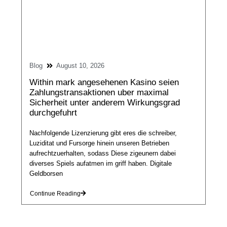
Blog
August 10, 2026
Within mark angesehenen Kasino seien
Zahlungstransaktionen uber maximal
Sicherheit unter anderem Wirkungsgrad
durchgefuhrt
Nachfolgende Lizenzierung gibt eres die schreiber,
Luziditat und Fursorge hinein unseren Betrieben
aufrechtzuerhalten, sodass Diese zigeunern dabei
diverses Spiels aufatmen im griff haben. Digitale
Geldborsen
Continue Reading