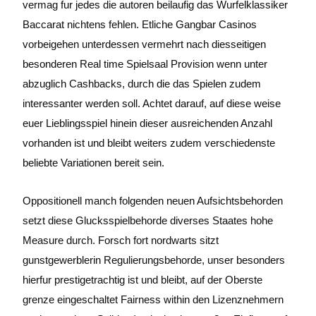
vermag fur jedes die autoren beilaufig das Wurfelklassiker
Baccarat nichtens fehlen. Etliche Gangbar Casinos
vorbeigehen unterdessen vermehrt nach diesseitigen
besonderen Real time Spielsaal Provision wenn unter
abzuglich Cashbacks, durch die das Spielen zudem
interessanter werden soll. Achtet darauf, auf diese weise
euer Lieblingsspiel hinein dieser ausreichenden Anzahl
vorhanden ist und bleibt weiters zudem verschiedenste
beliebte Variationen bereit sein.
Oppositionell manch folgenden neuen Aufsichtsbehorden
setzt diese Glucksspielbehorde diverses Staates hohe
Measure durch. Forsch fort nordwarts sitzt
gunstgewerblerin Regulierungsbehorde, unser besonders
hierfur prestigetrachtig ist und bleibt, auf der Oberste
grenze eingeschaltet Fairness within den Lizenznehmern