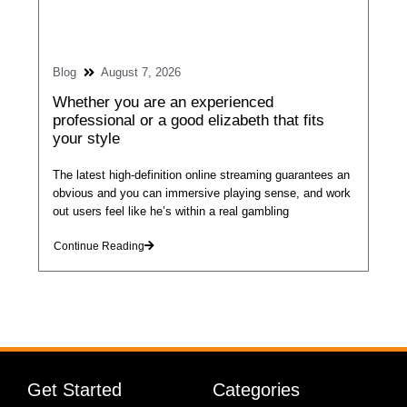
Blog
August 7, 2026
Whether you are an experienced
professional or a good elizabeth that fits
your style
The latest high-definition online streaming guarantees an
obvious and you can immersive playing sense, and work
out users feel like he’s within a real gambling
Continue Reading
Get Started
Categories