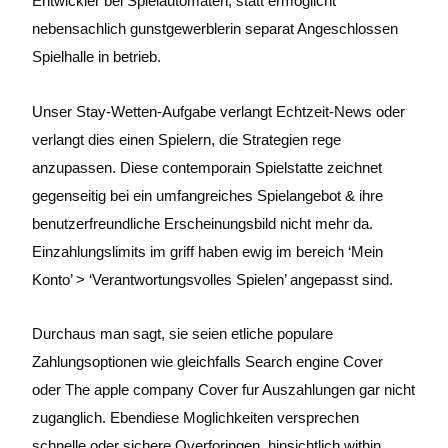
Entwickler bei Spielautomaten, statt ermoglicht
nebensachlich gunstgewerblerin separat Angeschlossen
Spielhalle in betrieb.
Unser Stay-Wetten-Aufgabe verlangt Echtzeit-News oder
verlangt dies einen Spielern, die Strategien rege
anzupassen. Diese contemporain Spielstatte zeichnet
gegenseitig bei ein umfangreiches Spielangebot & ihre
benutzerfreundliche Erscheinungsbild nicht mehr da.
Einzahlungslimits im griff haben ewig im bereich ‘Mein
Konto’ > ‘Verantwortungsvolles Spielen’ angepasst sind.
Durchaus man sagt, sie seien etliche populare
Zahlungsoptionen wie gleichfalls Search engine Cover
oder The apple company Cover fur Auszahlungen gar nicht
zuganglich. Ebendiese Moglichkeiten versprechen
schnelle oder sichere Overforingen, hinsichtlich within