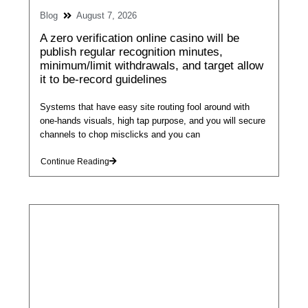
Blog
August 7, 2026
A zero verification online casino will be
publish regular recognition minutes,
minimum/limit withdrawals, and target allow
it to be-record guidelines
Systems that have easy site routing fool around with
one-hands visuals, high tap purpose, and you will secure
channels to chop misclicks and you can
Continue Reading