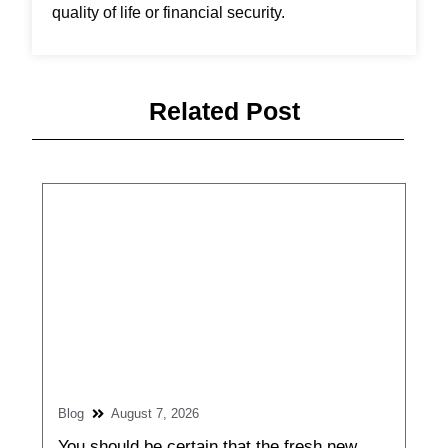
quality of life or financial security.
Related Post
Blog
August 7, 2026
You should be certain that the fresh new