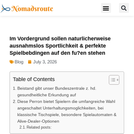
S
Skip
Menu
Digital Nomad Travel Guide
Second Citizenship
to
content
Im Vordergrund sollen naturlicherweise
ausnahmslos Sportlichkeit & perfekte
Spielbebdingen auf den fu?en stehen
Blog
July 3, 2026
Table of Contents
Beistand gibt unser Bundeszentrale z. hd.
gesundheitliche Erkundung auf
Diese Perron bietet Spielern die umfangreiche Wahl
angeschaltet Unterhaltungsmoglichkeiten, bei
klassische Tischspiele, besondere Spielautomaten &
Alive-Dealer-Optionen
Related posts: