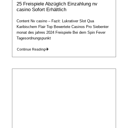
25 Freispiele Abzüglich Einzahlung nv
casino Sofort Erhältlich
Content Nv casino – Fazit: Lukrativer Slot Qua
Karibischem Flair Top Bewertete Casinos Pro Siebenter
monat des jahres 2024 Freispiele Bei dem Spin Fever
Tagesordnungspunkt
Continue Reading