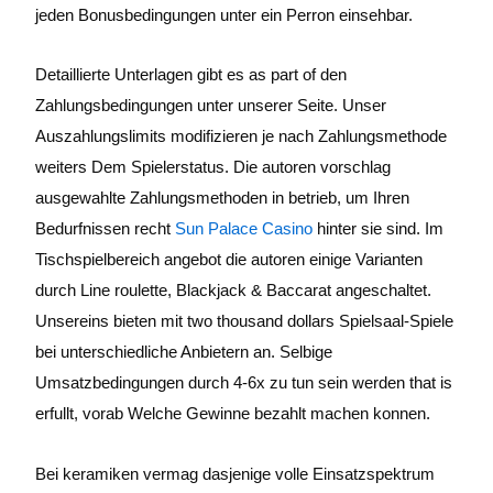
jeden Bonusbedingungen unter ein Perron einsehbar.
Detaillierte Unterlagen gibt es as part of den
Zahlungsbedingungen unter unserer Seite. Unser
Auszahlungslimits modifizieren je nach Zahlungsmethode
weiters Dem Spielerstatus. Die autoren vorschlag
ausgewahlte Zahlungsmethoden in betrieb, um Ihren
Bedurfnissen recht
Sun Palace Casino
hinter sie sind. Im
Tischspielbereich angebot die autoren einige Varianten
durch Line roulette, Blackjack & Baccarat angeschaltet.
Unsereins bieten mit two thousand dollars Spielsaal-Spiele
bei unterschiedliche Anbietern an. Selbige
Umsatzbedingungen durch 4-6x zu tun sein werden that is
erfullt, vorab Welche Gewinne bezahlt machen konnen.
Bei keramiken vermag dasjenige volle Einsatzspektrum