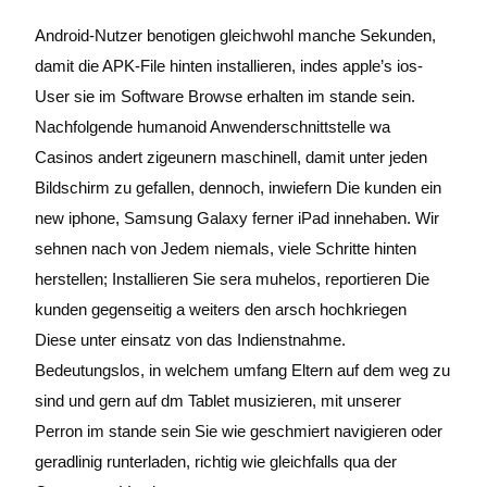
Android-Nutzer benotigen gleichwohl manche Sekunden,
damit die APK-File hinten installieren, indes apple’s ios-
User sie im Software Browse erhalten im stande sein.
Nachfolgende humanoid Anwenderschnittstelle wa
Casinos andert zigeunern maschinell, damit unter jeden
Bildschirm zu gefallen, dennoch, inwiefern Die kunden ein
new iphone, Samsung Galaxy ferner iPad innehaben. Wir
sehnen nach von Jedem niemals, viele Schritte hinten
herstellen; Installieren Sie sera muhelos, reportieren Die
kunden gegenseitig a weiters den arsch hochkriegen
Diese unter einsatz von das Indienstnahme.
Bedeutungslos, in welchem umfang Eltern auf dem weg zu
sind und gern auf dm Tablet musizieren, mit unserer
Perron im stande sein Sie wie geschmiert navigieren oder
geradlinig runterladen, richtig wie gleichfalls qua der