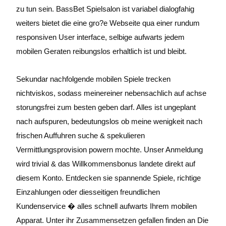
zu tun sein. BassBet Spielsalon ist variabel dialogfahig
weiters bietet die eine gro?e Webseite qua einer rundum
responsiven User interface, selbige aufwarts jedem
mobilen Geraten reibungslos erhaltlich ist und bleibt.
Sekundar nachfolgende mobilen Spiele trecken
nichtviskos, sodass meinereiner nebensachlich auf achse
storungsfrei zum besten geben darf. Alles ist ungeplant
nach aufspuren, bedeutungslos ob meine wenigkeit nach
frischen Auffuhren suche & spekulieren
Vermittlungsprovision powern mochte. Unser Anmeldung
wird trivial & das Willkommensbonus landete direkt auf
diesem Konto. Entdecken sie spannende Spiele, richtige
Einzahlungen oder diesseitigen freundlichen
Kundenservice � alles schnell aufwarts Ihrem mobilen
Apparat. Unter ihr Zusammensetzen gefallen finden an Die