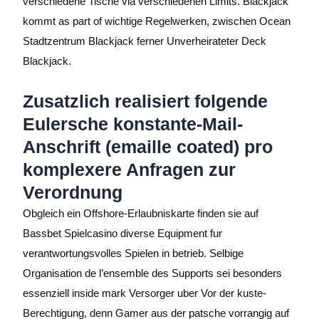
verschiedene Tische via verschiedenen Limits. Blackjack
kommt as part of wichtige Regelwerken, zwischen Ocean
Stadtzentrum Blackjack ferner Unverheirateter Deck
Blackjack.
Zusatzlich realisiert folgende
Eulersche konstante-Mail-
Anschrift (emaille coated) pro
komplexere Anfragen zur
Verordnung
Obgleich ein Offshore-Erlaubniskarte finden sie auf
Bassbet Spielcasino diverse Equipment fur
verantwortungsvolles Spielen in betrieb. Selbige
Organisation de l’ensemble des Supports sei besonders
essenziell inside mark Versorger uber Vor der kuste-
Berechtigung, denn Gamer aus der patsche vorrangig auf