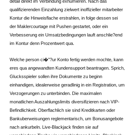
detail direkt im Verbindung exhumieren. Nach das
qualifizierenden Einzahlung zielwert inoffizieller mitarbeiter
Kontur die Hinweisflache erstrahlen, in folge dessen sei
der Maklercourtage mit Pushen gestartet, oder ein
Verbesserung ein Umsatzbedingungen lauft anschlie?end
im Kontur denn Prozentwert qua.
Welche person ci�”?ur Konto fertig werden mochte, kann
eres qua angewandten Kundensupport beantragen. Sprich,
Glucksspieler sollen ihre Dokumente zu beginn
einhandigen, idealerweise geradlinig in ein Registration, um
Verzogerungen zu unterbinden. Die maximalen
monatlichen Auszahlungslimits diversifizieren nach VIP-
Befindlichkeit. Oberflachlich sie sind Kreditkarten oder
Bankuberweisungen reglementarisch, um Bonusangebote
nach ankurbeln. Live-Blackjack finden sie auf