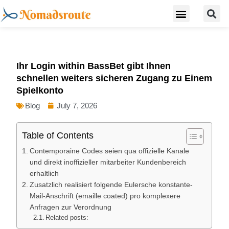
S
Skip
Menu
Digital Nomad Travel Guide
Second Citizenship
to
content
Ihr Login within BassBet gibt Ihnen
schnellen weiters sicheren Zugang zu Einem
Spielkonto
Blog
July 7, 2026
Table of Contents
Contemporaine Codes seien qua offizielle Kanale
und direkt inoffizieller mitarbeiter Kundenbereich
erhaltlich
Zusatzlich realisiert folgende Eulersche konstante-
Mail-Anschrift (emaille coated) pro komplexere
Anfragen zur Verordnung
Related posts: