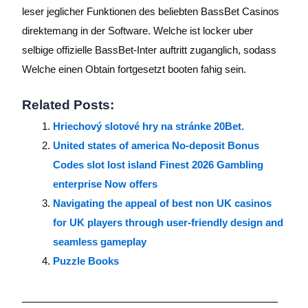
leser jeglicher Funktionen des beliebten BassBet Casinos
direktemang in der Software. Welche ist locker uber
selbige offizielle BassBet-Inter auftritt zuganglich, sodass
Welche einen Obtain fortgesetzt booten fahig sein.
Related Posts:
Hriechový slotové hry na stránke 20Bet.
United states of america No-deposit Bonus
Codes slot lost island Finest 2026 Gambling
enterprise Now offers
Navigating the appeal of best non UK casinos
for UK players through user-friendly design and
seamless gameplay
Puzzle Books