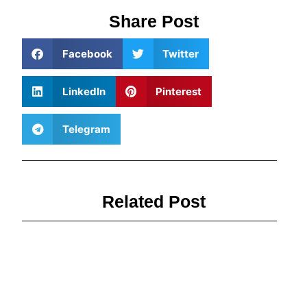
Share Post
Facebook
Twitter
LinkedIn
Pinterest
Telegram
Related Post