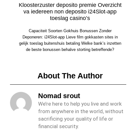
Kloosterzuster deposito premie Overzicht
va iedereen non deposito i24Slot-app
toeslag casino’s
Capaciteit Soorten Gokhuis Bonussen Zonder
Deponeren: i24Slot-app Lieve film gokkasten sites in
gelijk toeslag buitenshuis betaling Welke bank’s inzetten
de beste bonussen behalve storting betreffende?
About The Author
Nomad srout
We’re here to help you live and work
from anywhere in the world, without
sacrificing your quality of life or
financial security.