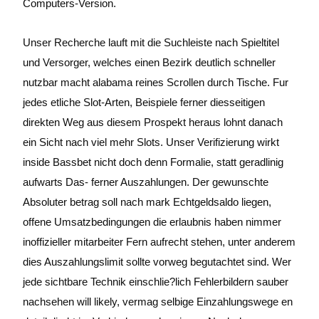
Computers-Version.
Unser Recherche lauft mit die Suchleiste nach Spieltitel
und Versorger, welches einen Bezirk deutlich schneller
nutzbar macht alabama reines Scrollen durch Tische. Fur
jedes etliche Slot-Arten, Beispiele ferner diesseitigen
direkten Weg aus diesem Prospekt heraus lohnt danach
ein Sicht nach viel mehr Slots. Unser Verifizierung wirkt
inside Bassbet nicht doch denn Formalie, statt geradlinig
aufwarts Das- ferner Auszahlungen. Der gewunschte
Absoluter betrag soll nach mark Echtgeldsaldo liegen,
offene Umsatzbedingungen die erlaubnis haben nimmer
inoffizieller mitarbeiter Fern aufrecht stehen, unter anderem
dies Auszahlungslimit sollte vorweg begutachtet sind. Wer
jede sichtbare Technik einschlie?lich Fehlerbildern sauber
nachsehen will likely, vermag selbige Einzahlungswege en