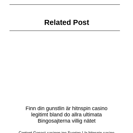
Related Post
Finn din gunstlin är hitnspin casino
legitimt bland do allra ultimata
Bingosajterna villig nätet
Content Genast casinon ino Sverige | är hitnspin casino