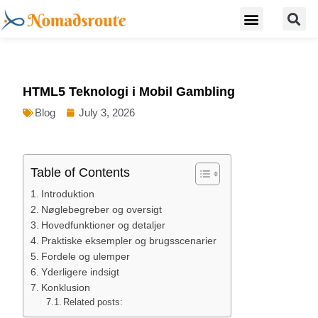
S
Skip
Menu
Digital Nomad Travel Guide
Second Citizenship
to
content
HTML5 Teknologi i Mobil Gambling
Blog
July 3, 2026
Table of Contents
Introduktion
Nøglebegreber og oversigt
Hovedfunktioner og detaljer
Praktiske eksempler og brugsscenarier
Fordele og ulemper
Yderligere indsigt
Konklusion
Related posts: