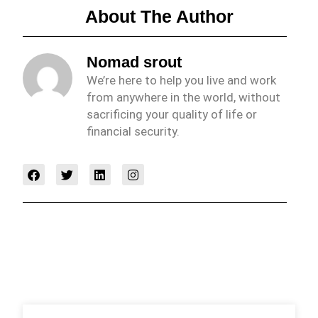
About The Author
Nomad srout
We’re here to help you live and work
from anywhere in the world, without
sacrificing your quality of life or
financial security.
F
T
L
I
a
w
i
n
c
i
n
s
e
t
k
t
b
t
e
a
o
e
d
g
o
r
i
r
k
n
a
m