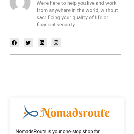
We’re here to help you live and work
from anywhere in the world, without
sacrificing your quality of life or
financial security.
F
T
L
I
a
w
i
n
c
i
n
s
e
t
k
t
b
t
e
a
o
e
d
g
o
r
i
r
k
n
a
m
NomadsRoute is your one-stop shop for