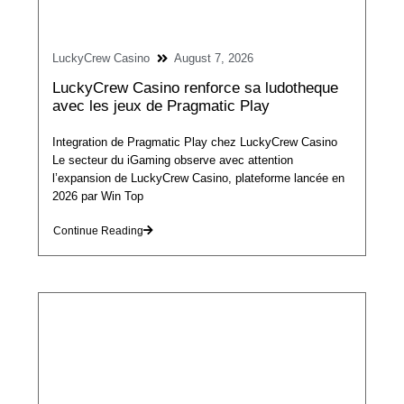
LuckyCrew Casino
August 7, 2026
LuckyCrew Casino renforce sa ludotheque
avec les jeux de Pragmatic Play
Integration de Pragmatic Play chez LuckyCrew Casino
Le secteur du iGaming observe avec attention
l’expansion de LuckyCrew Casino, plateforme lancée en
2026 par Win Top
Continue Reading