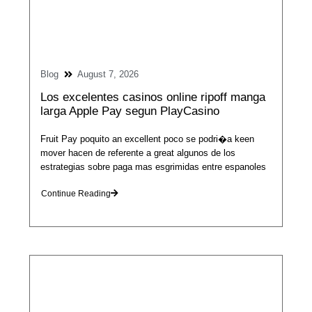
Blog
August 7, 2026
Los excelentes casinos online ripoff manga
larga Apple Pay segun PlayCasino
Fruit Pay poquito an excellent poco se podri�a keen
mover hacen de referente a great algunos de los
estrategias sobre paga mas esgrimidas entre espanoles
Continue Reading