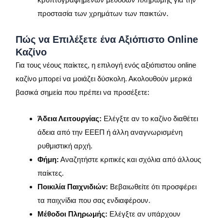
προστασία των χρημάτων των παικτών.
Πώς να Επιλέξετε ένα Αξιόπιστο Online
Καζίνο
Για τους νέους παίκτες, η επιλογή ενός αξιόπιστου online
καζίνο μπορεί να μοιάζει δύσκολη. Ακολουθούν μερικά
βασικά σημεία που πρέπει να προσέξετε:
Άδεια Λειτουργίας:
Ελέγξτε αν το καζίνο διαθέτει
άδεια από την ΕΕΕΠ ή άλλη αναγνωρισμένη
ρυθμιστική αρχή.
Φήμη:
Αναζητήστε κριτικές και σχόλια από άλλους
παίκτες.
Ποικιλία Παιχνιδιών:
Βεβαιωθείτε ότι προσφέρει
τα παιχνίδια που σας ενδιαφέρουν.
Μέθοδοι Πληρωμής:
Ελέγξτε αν υπάρχουν