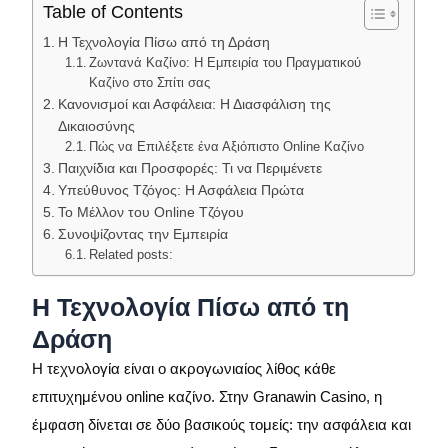
Table of Contents
Η Τεχνολογία Πίσω από τη Δράση
Ζωντανά Καζίνο: Η Εμπειρία του Πραγματικού
Καζίνο στο Σπίτι σας
Κανονισμοί και Ασφάλεια: Η Διασφάλιση της
Δικαιοσύνης
Πώς να Επιλέξετε ένα Αξιόπιστο Online Καζίνο
Παιχνίδια και Προσφορές: Τι να Περιμένετε
Υπεύθυνος Τζόγος: Η Ασφάλεια Πρώτα
Το Μέλλον του Online Τζόγου
Συνοψίζοντας την Εμπειρία
Related posts:
Η Τεχνολογία Πίσω από τη
Δράση
Η τεχνολογία είναι ο ακρογωνιαίος λίθος κάθε
επιτυχημένου online καζίνο. Στην Granawin Casino, η
έμφαση δίνεται σε δύο βασικούς τομείς: την ασφάλεια και