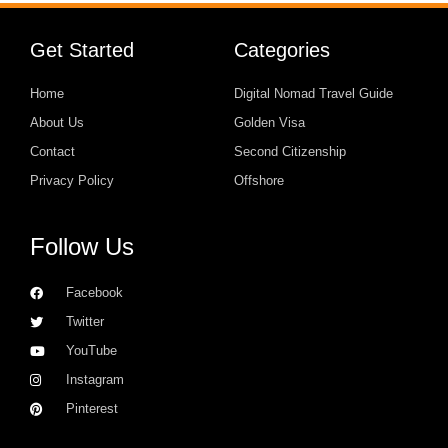
Get Started
Categories
Home
Digital Nomad Travel Guide
About Us
Golden Visa
Contact
Second Citizenship
Privacy Policy
Offshore
Follow Us
Facebook
Twitter
YouTube
Instagram
Pinterest