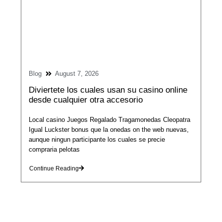
Blog
August 7, 2026
Diviertete los cuales usan su casino online
desde cualquier otra accesorio
Local casino Juegos Regalado Tragamonedas Cleopatra
Igual Luckster bonus que la onedas on the web nuevas,
aunque ningun participante los cuales se precie
compraria pelotas
Continue Reading