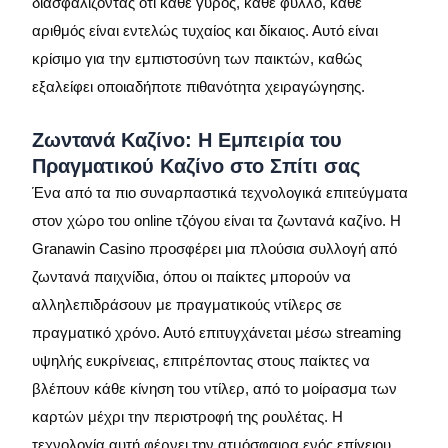
διασφαλίζοντας ότι κάθε γύρος, κάθε φύλλο, κάθε
αριθμός είναι εντελώς τυχαίος και δίκαιος. Αυτό είναι
κρίσιμο για την εμπιστοσύνη των παικτών, καθώς
εξαλείφει οποιαδήποτε πιθανότητα χειραγώγησης.
Ζωντανά Καζίνο: Η Εμπειρία του
Πραγματικού Καζίνο στο Σπίτι σας
Ένα από τα πιο συναρπαστικά τεχνολογικά επιτεύγματα
στον χώρο του online τζόγου είναι τα ζωντανά καζίνο. Η
Granawin Casino προσφέρει μια πλούσια συλλογή από
ζωντανά παιχνίδια, όπου οι παίκτες μπορούν να
αλληλεπιδράσουν με πραγματικούς ντίλερς σε
πραγματικό χρόνο. Αυτό επιτυγχάνεται μέσω streaming
υψηλής ευκρίνειας, επιτρέποντας στους παίκτες να
βλέπουν κάθε κίνηση του ντίλερ, από το μοίρασμα των
καρτών μέχρι την περιστροφή της ρουλέτας. Η
τεχνολογία αυτή φέρνει την ατμόσφαιρα ενός επίγειου