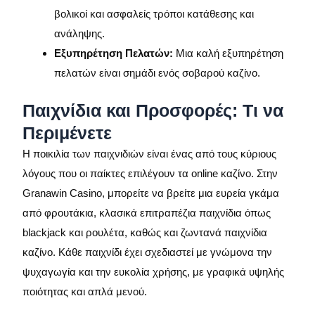
βολικοί και ασφαλείς τρόποι κατάθεσης και
ανάληψης.
Εξυπηρέτηση Πελατών:
Μια καλή εξυπηρέτηση
πελατών είναι σημάδι ενός σοβαρού καζίνο.
Παιχνίδια και Προσφορές: Τι να
Περιμένετε
Η ποικιλία των παιχνιδιών είναι ένας από τους κύριους
λόγους που οι παίκτες επιλέγουν τα online καζίνο. Στην
Granawin Casino, μπορείτε να βρείτε μια ευρεία γκάμα
από φρουτάκια, κλασικά επιτραπέζια παιχνίδια όπως
blackjack και ρουλέτα, καθώς και ζωντανά παιχνίδια
καζίνο. Κάθε παιχνίδι έχει σχεδιαστεί με γνώμονα την
ψυχαγωγία και την ευκολία χρήσης, με γραφικά υψηλής
ποιότητας και απλά μενού.