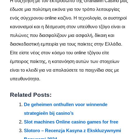
Η συζήτηση με τον εκπρόσωπο της Granawin Casino μας
έδωσε μια πολύτιμη εικόνα για τον τρόπο λειτουργίας
ενός σύγχρονου online καζίνο. Η τεχνολογία, οι αυστηροί
κανονισμοί και η δέσμευση στον υπεύθυνο τζόγο είναι οι
πυλώνες που διασφαλίζουν μια ασφαλή, δίκαιη και
διασκεδαστική εμπειρία για τους παίκτες στην Ελλάδα.
Είτε είστε νέος στον κόσμο του online τζόγου είτε
έμπειρος παίκτης, η κατανόηση αυτών των στοιχείων
είναι το κλειδί για να απολαύσετε τα παιχνίδια σας με
υπευθυνότητα.
Related Posts:
De geheimen onthullen voor winnende
strategieën bij casino’s
Slot machines Online casino games for free
Slotoro – Recenzja Kasyna z Ekskluzywnymi