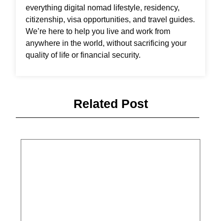
everything digital nomad lifestyle, residency,
citizenship, visa opportunities, and travel guides.
We’re here to help you live and work from
anywhere in the world, without sacrificing your
quality of life or financial security.
Related Post