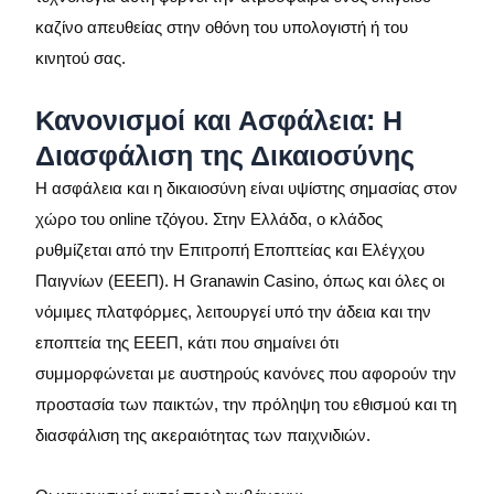
καζίνο απευθείας στην οθόνη του υπολογιστή ή του
κινητού σας.
Κανονισμοί και Ασφάλεια: Η
Διασφάλιση της Δικαιοσύνης
Η ασφάλεια και η δικαιοσύνη είναι υψίστης σημασίας στον
χώρο του online τζόγου. Στην Ελλάδα, ο κλάδος
ρυθμίζεται από την Επιτροπή Εποπτείας και Ελέγχου
Παιγνίων (ΕΕΕΠ). Η Granawin Casino, όπως και όλες οι
νόμιμες πλατφόρμες, λειτουργεί υπό την άδεια και την
εποπτεία της ΕΕΕΠ, κάτι που σημαίνει ότι
συμμορφώνεται με αυστηρούς κανόνες που αφορούν την
προστασία των παικτών, την πρόληψη του εθισμού και τη
διασφάλιση της ακεραιότητας των παιχνιδιών.