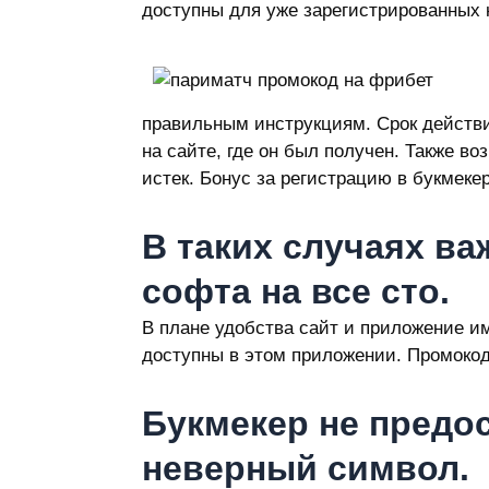
доступны для уже зарегистрированных 
правильным инструкциям. Срок действи
на сайте, где он был получен. Также в
истек. Бонус за регистрацию в букмекер
В таких случаях ва
софта на все сто.
В плане удобства сайт и приложение и
доступны в этом приложении. Промокод
Букмекер не предос
неверный символ.