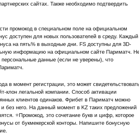
партнерских сайтах. Также необходимо подтвердить
ести промокод в специальном поле на официальном
онус доступен для новых пользователей в среду. Каждый
онуса на пять% в выходные дни. FS доступны для 3D-
альную информацию на официальном сайте Париматч. Н
 персональные данные (если не уверены), что
Париматч.
ода в момент регистрации, это может свидетельствоват
йт-клон легальной компании. Способ активации
янных клиентов одинаков. Фрибет в Париматч можно
 и без него. На данный момент в KZ таких предложений
вятся. ⭐️Промокод, это сочетание букв и цифр, которое
онусы от букмекерской конторы. Напишите бонусную
ие.