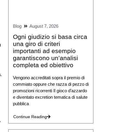
Blog
August 7, 2026
Ogni giudizio si basa circa
una giro di criteri
я
importanti ad esempio
garantiscono un’analisi
completa ed obiettivo
.
Vengono accreditati sopra il premio di
commiato oppure che razza di pezzo di
promozioni ricorrenti Il gioco d’azzardo
e diventato excretion tematica di salute
pubblica
Continue Reading
,