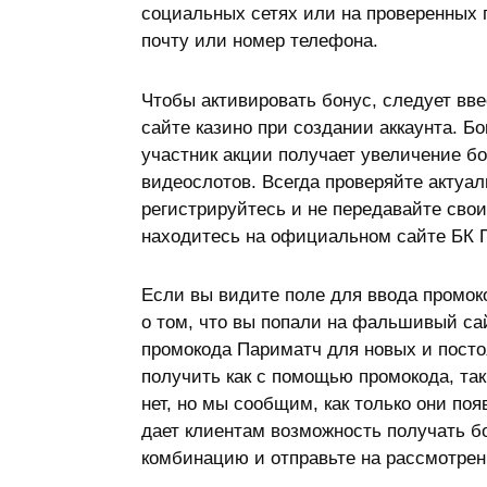
социальных сетях или на проверенных 
почту или номер телефона.
Чтобы активировать бонус, следует вв
сайте казино при создании аккаунта. Б
участник акции получает увеличение б
видеослотов. Всегда проверяйте акту
регистрируйтесь и не передавайте свои
находитесь на официальном сайте БК 
Если вы видите поле для ввода промок
о том, что вы попали на фальшивый са
промокода Париматч для новых и посто
получить как с помощью промокода, так
нет, но мы сообщим, как только они поя
дает клиентам возможность получать б
комбинацию и отправьте на рассмотрен