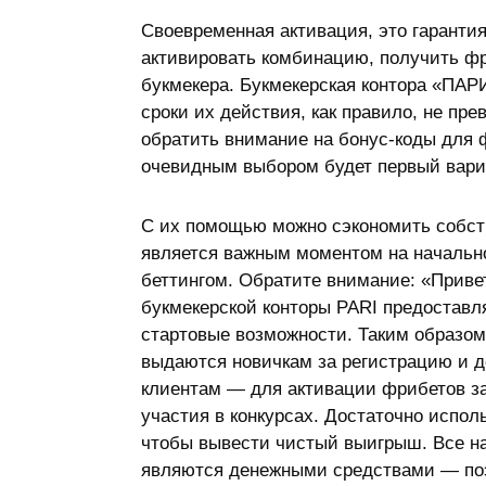
Своевременная активация, это гарантия
активировать комбинацию, получить фр
букмекера. Букмекерская контора «ПАРИ
сроки их действия, как правило, не п
обратить внимание на бонус-коды для 
очевидным выбором будет первый вари
С их помощью можно сэкономить собст
является важным моментом на начально
беттингом. Обратите внимание: «Прив
букмекерской конторы PARI предоставл
стартовые возможности. Таким образо
выдаются новичкам за регистрацию и 
клиентам — для активации фрибетов за
участия в конкурсах. Достаточно исполь
чтобы вывести чистый выигрыш. Все на
являются денежными средствами — по