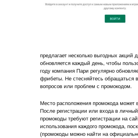
предлагает несколько выгодных акций д
обновляется каждый день, чтобы польз
году компания Пари регулярно обновля
фрибеты. Не стесняйтесь обращаться 
вопросов или проблем с промокодом.
Место расположения промокода может в
После регистрации или входа в личный
промокоды требуют регистрации на са
использования каждого промокода, поск
(промокоды можно найти на официальн