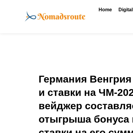
Skip
Home
Digita
to
content
Германия Венгрия 
и ставки на ЧМ-20
вейджер составляе
отыгрыша бонуса 
ставки на его сумм