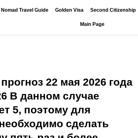
l Nomad Travel Guide
Golden Visa
Second Citizenship
Main Page
прогноз 22 мая 2026 года
26 В данном случае
т 5, поэтому для
необходимо сделать
у пять раз и более