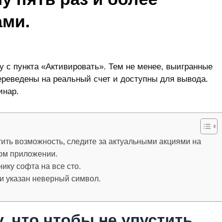
ами.
ку с пункта «Активировать». Тем не менее, выигранные
ереведены на реальный счет и доступны для вывода.
инар.
стить возможность, следите за актуальными акциями на
ом приложении.
ику софта на все сто.
ли указан неверный символ.
, что чтобы не упустить