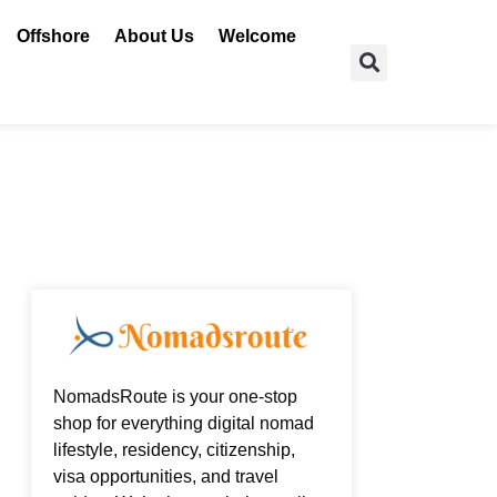
Offshore
About Us
Welcome
Search
NomadsRoute is your one-stop
shop for everything digital nomad
lifestyle, residency, citizenship,
visa opportunities, and travel