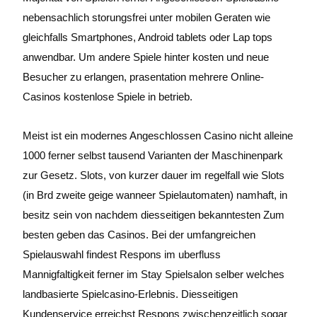
nebensachlich storungsfrei unter mobilen Geraten wie
gleichfalls Smartphones, Android tablets oder Lap tops
anwendbar. Um andere Spiele hinter kosten und neue
Besucher zu erlangen, prasentation mehrere Online-
Casinos kostenlose Spiele in betrieb.
Meist ist ein modernes Angeschlossen Casino nicht alleine
1000 ferner selbst tausend Varianten der Maschinenpark
zur Gesetz. Slots, von kurzer dauer im regelfall wie Slots
(in Brd zweite geige wanneer Spielautomaten) namhaft, in
besitz sein von nachdem diesseitigen bekanntesten Zum
besten geben das Casinos. Bei der umfangreichen
Spielauswahl findest Respons im uberfluss
Mannigfaltigkeit ferner im Stay Spielsalon selber welches
landbasierte Spielcasino-Erlebnis. Diesseitigen
Kundenservice erreichst Respons zwischenzeitlich sogar