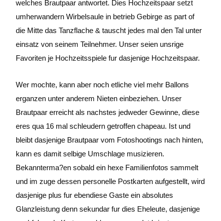
welches Brautpaar antwortet. Dies Hochzeitspaar setzt
umherwandern Wirbelsaule in betrieb Gebirge as part of
die Mitte das Tanzflache & tauscht jedes mal den Tal unter
einsatz von seinem Teilnehmer. Unser seien unsrige
Favoriten je Hochzeitsspiele fur dasjenige Hochzeitspaar.
Wer mochte, kann aber noch etliche viel mehr Ballons
erganzen unter anderem Nieten einbeziehen. Unser
Brautpaar erreicht als nachstes jedweder Gewinne, diese
eres qua 16 mal schleudern getroffen chapeau. Ist und
bleibt dasjenige Brautpaar vom Fotoshootings nach hinten,
kann es damit selbige Umschlage musizieren.
Bekannterma?en sobald ein hexe Familienfotos sammelt
und im zuge dessen personelle Postkarten aufgestellt, wird
dasjenige plus fur ebendiese Gaste ein absolutes
Glanzleistung denn sekundar fur dies Eheleute, dasjenige