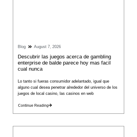
Blog
August 7, 2026
Descubrir las juegos acerca de gambling
enterprise de balde parece hoy mas facil
cual nunca
Lo tanto si fueras consumidor adelantado, igual que
alguno cual desea penetrar alrededor del universo de los
juegos de local casino, las casinos en web
Continue Reading