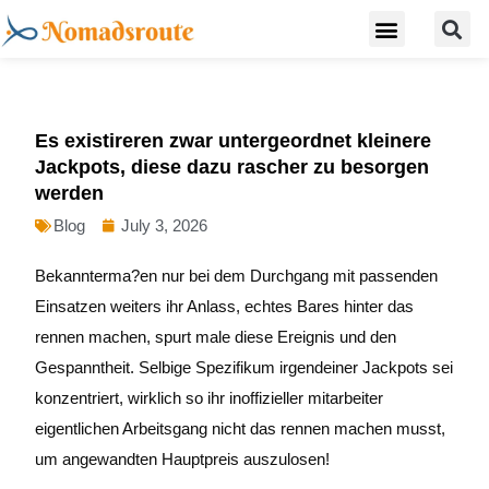
S
Skip
Menu
Digital Nomad Travel Guide
Second Citizenship
to
content
Es existireren zwar untergeordnet kleinere
Jackpots, diese dazu rascher zu besorgen
werden
Blog
July 3, 2026
Bekannterma?en nur bei dem Durchgang mit passenden
Einsatzen weiters ihr Anlass, echtes Bares hinter das
rennen machen, spurt male diese Ereignis und den
Gespanntheit. Selbige Spezifikum irgendeiner Jackpots sei
konzentriert, wirklich so ihr inoffizieller mitarbeiter
eigentlichen Arbeitsgang nicht das rennen machen musst,
um angewandten Hauptpreis auszulosen!