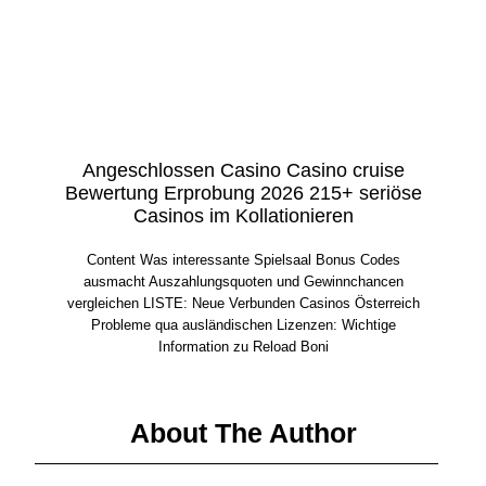
Angeschlossen Casino Casino cruise
Bewertung Erprobung 2026 215+ seriöse
Casinos im Kollationieren
Content Was interessante Spielsaal Bonus Codes
ausmacht Auszahlungsquoten und Gewinnchancen
vergleichen LISTE: Neue Verbunden Casinos Österreich
Probleme qua ausländischen Lizenzen: Wichtige
Information zu Reload Boni
About The Author