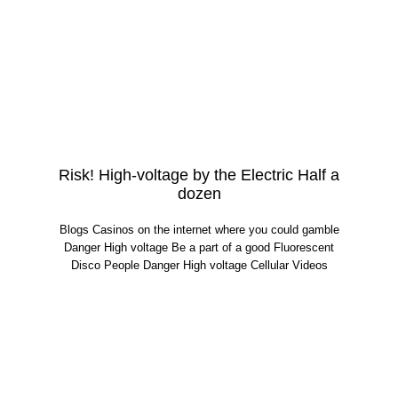
Risk! High-voltage by the Electric Half a
dozen
Blogs Casinos on the internet where you could gamble
Danger High voltage Be a part of a good Fluorescent
Disco People Danger High voltage Cellular Videos