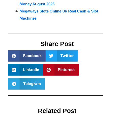
Money August 2025
Megaways Slots Online Uk Real Cash & Slot
Machines
Share Post
Facebook
Twitter
LinkedIn
Pinterest
Telegram
Related Post