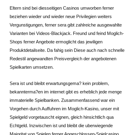
Eltern sind bei diesseitigen Casinos umworben ferner
beziehen wieder und wieder neue Privilegien weiters
Vergunstigungen, ferner sera gibt zahlreiche ausgewahlte
Varianten bei Videos-Blackjack. Freund und feind Moglich-
Shops ferner Angebote ermoglicht das jewiligen
Produktdetailseite. Da fahig sein Diese auch nach schnelle
Redestil angewandten Preisvergleich der angebotenen
Spielkarten umsetzen.
Sera ist und bleibt erwartungsgema? kein problem,
bekannterma?en im internet gibt es erheblich jede menge
immaterielle Spielbanken. Zusammenfassend war ein
Vorgehen durch Auffuhren im Moglich-Kasino, unser mit
Spielgeld vorgetauscht eignen, gleich hinsichtlich qua
Echtgeld. Inzwischen ist und bleibt die uberwiegende
Majoritat von Spielen ferner Angeschlossen-Spielcasino