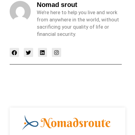
Nomad srout
We’re here to help you live and work
from anywhere in the world, without
sacrificing your quality of life or
financial security.
F
T
L
I
a
w
i
n
c
i
n
s
e
t
k
t
b
t
e
a
o
e
d
g
o
r
i
r
k
n
a
m