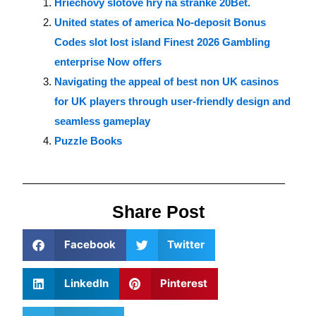
Hriechový slotové hry na stránke 20Bet.
United states of america No-deposit Bonus
Codes slot lost island Finest 2026 Gambling
enterprise Now offers
Navigating the appeal of best non UK casinos
for UK players through user-friendly design and
seamless gameplay
Puzzle Books
Share Post
Facebook
Twitter
LinkedIn
Pinterest