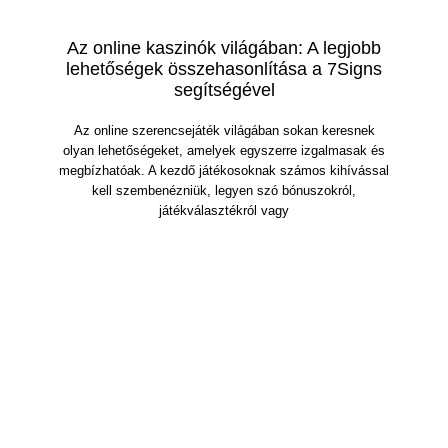
Az online kaszinók világában: A legjobb
lehetőségek összehasonlítása a 7Signs
segítségével
Az online szerencsejáték világában sokan keresnek
olyan lehetőségeket, amelyek egyszerre izgalmasak és
megbízhatóak. A kezdő játékosoknak számos kihívással
kell szembenézniük, legyen szó bónuszokról,
játékválasztékról vagy