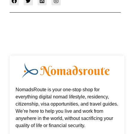
a
w
i
n
c
i
n
s
e
t
k
t
b
t
e
a
o
e
d
g
o
r
i
r
k
n
a
m
NomadsRoute is your one-stop shop for
everything digital nomad lifestyle, residency,
citizenship, visa opportunities, and travel guides.
We’re here to help you live and work from
anywhere in the world, without sacrificing your
quality of life or financial security.