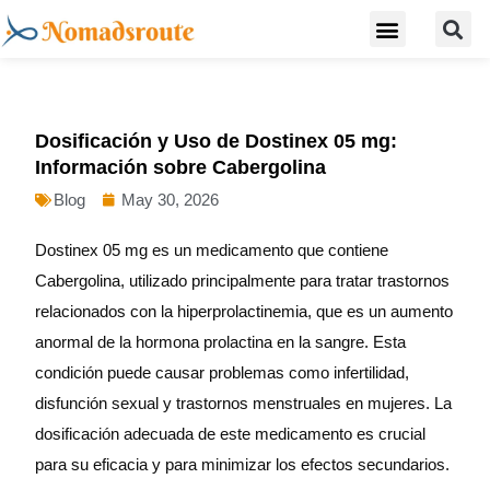
S
Skip
Menu
Digital Nomad Travel Guide
Second Citizenship
to
content
Dosificación y Uso de Dostinex 05 mg:
Información sobre Cabergolina
Blog
May 30, 2026
Dostinex 05 mg es un medicamento que contiene
Cabergolina, utilizado principalmente para tratar trastornos
relacionados con la hiperprolactinemia, que es un aumento
anormal de la hormona prolactina en la sangre. Esta
condición puede causar problemas como infertilidad,
disfunción sexual y trastornos menstruales en mujeres. La
dosificación adecuada de este medicamento es crucial
para su eficacia y para minimizar los efectos secundarios.