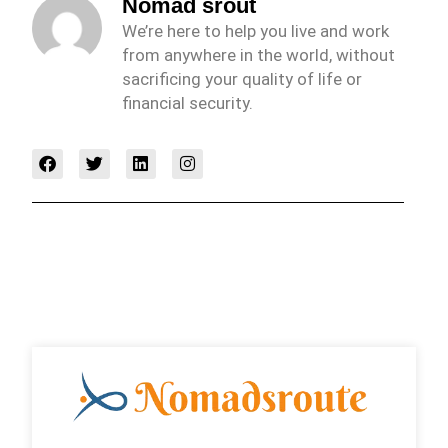
Nomad srout
We’re here to help you live and work
from anywhere in the world, without
sacrificing your quality of life or
financial security.
F
T
L
I
a
w
i
n
c
i
n
s
e
t
k
t
b
t
e
a
o
e
d
g
o
r
i
r
k
n
a
m