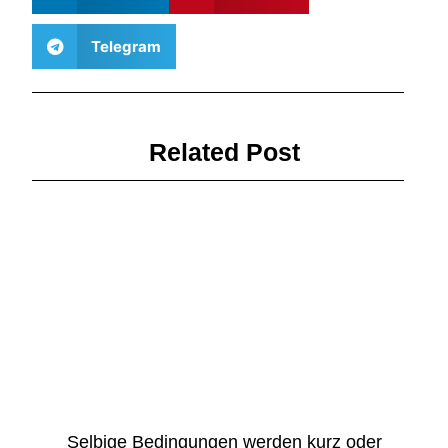
Telegram
Related Post
Selbige Bedingungen werden kurz oder