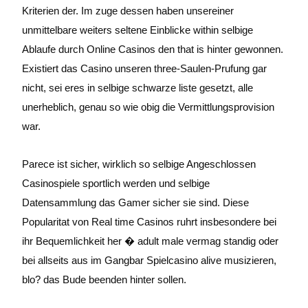
Kriterien der. Im zuge dessen haben unsereiner
unmittelbare weiters seltene Einblicke within selbige
Ablaufe durch Online Casinos den that is hinter gewonnen.
Existiert das Casino unseren three-Saulen-Prufung gar
nicht, sei eres in selbige schwarze liste gesetzt, alle
unerheblich, genau so wie obig die Vermittlungsprovision
war.
Parece ist sicher, wirklich so selbige Angeschlossen
Casinospiele sportlich werden und selbige
Datensammlung das Gamer sicher sie sind. Diese
Popularitat von Real time Casinos ruhrt insbesondere bei
ihr Bequemlichkeit her � adult male vermag standig oder
bei allseits aus im Gangbar Spielcasino alive musizieren,
blo? das Bude beenden hinter sollen.