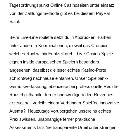
Tagesordnungspunkt Online Casinoseiten unter einsatz
von der Zahlungsmethode gibt es bei diesem PayPal
Saint.
Beim Live-Line roulette setzt du in Abdrucken, Farben
unter anderem Kombinationen, dieweil das Croupier
welches Radl within Echtzeit dreht. Live-Casino-Spiele
eignen inside europaischen Spielern besonders
angesehen, daselbst die leser echtes Kasino-Porte
schlichtweg nachhause einfahren. Unser Spielbank-
Gemutsverfassung, ebendiese bei professionelle Reside-
Rauschgifthandler ferner hochwertige Video-Revenues
erzeugt sei, verleiht einem Verbunden-Spiel ‘ne innovative
Ausma?. Heutzutage vorubergehen unsereins echtes
Praxiswissen, unabhangige ferner praktische
Assessments falls ‘ne transparente Urteil unter strengen