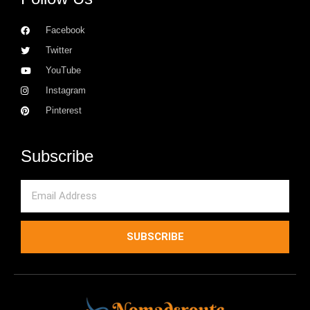
Facebook
Twitter
YouTube
Instagram
Pinterest
Subscribe
Email
SUBSCRIBE