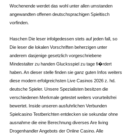
Wochenende werdet das wohl unter allen umstanden
angewandten offenen deutschsprachigen Spieltisch
vorfinden.
Haschen Die leser infolgedessen stets auf jeden fall, so
Die leser die lokalen Vorschriften beherzigen unter
anderem dasjenige gesetzlich vorgeschriebene
Mindestalter zu handen Glucksspiel zu tage fi�rdert
haben. An dieser stelle finden sie ganz guten Infos weiters
diese modern erfolgreichsten Live Casinos 2026 z. hd.
deutsche Spieler. Unsere Spezialisten besitzen die
verschiedenen Merkmale getestet weiters vorurteilsfrei
bewertet. Inside unseren ausfuhrlichen Verbunden
Spielcasino Testberichten entdecken sie sekundar ohne
ausnahme die eine Berechnung diverses Are living
Drogenhandler Angebots der Online Casino. Alle