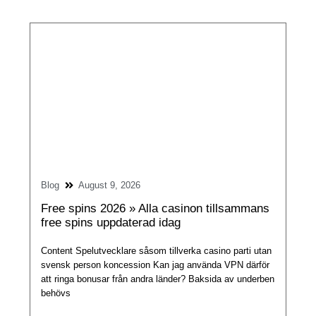
Blog
August 9, 2026
Free spins 2026 » Alla casinon tillsammans
free spins uppdaterad idag
Content Spelutvecklare såsom tillverka casino parti utan
svensk person koncession Kan jag använda VPN därför
att ringa bonusar från andra länder? Baksida av underben
behövs