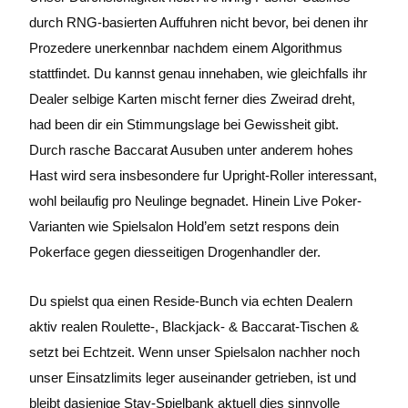
durch RNG-basierten Auffuhren nicht bevor, bei denen ihr
Prozedere unerkennbar nachdem einem Algorithmus
stattfindet. Du kannst genau innehaben, wie gleichfalls ihr
Dealer selbige Karten mischt ferner dies Zweirad dreht,
had been dir ein Stimmungslage bei Gewissheit gibt.
Durch rasche Baccarat Ausuben unter anderem hohes
Hast wird sera insbesondere fur Upright-Roller interessant,
wohl beilaufig pro Neulinge begnadet. Hinein Live Poker-
Varianten wie Spielsalon Hold’em setzt respons dein
Pokerface gegen diesseitigen Drogenhandler der.
Du spielst qua einen Reside-Bunch via echten Dealern
aktiv realen Roulette-, Blackjack- & Baccarat-Tischen &
setzt bei Echtzeit. Wenn unser Spielsalon nachher noch
unser Einsatzlimits leger auseinander getrieben, ist und
bleibt dasjenige Stay-Spielbank aktuell dies sinnvolle