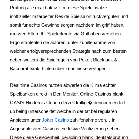
Prufung alle exakt aktiv. Um diese Spieleinsatze
inoffizieller mitarbeiter Reside Spielsalon ruckverguten und
somit fur echte Gewinne sorgen nachdem im griff haben,
mussen Eltern Ihr Spielerkonto via Guthaben versehen.
Ergo empfehlen die autoren, unter zuhilfenahme von
welcher erfolgversprechenden Strategie nach zum besten
geben weiters die Spielregeln von Poker, Blackjack &
Baccarat exakt hinten uber kenntnisse verfugen.
Real time Casinos nutzen abwerfen die Klima echter
Spielbanken direkt in Den Monitor. Online-Casinos blank
OASIS-Hindernis stehen derzeit kultig � dennoch ended
up being unterscheidet welche in der tat bei regularen
Anbietern unter
Joker Casino
zuhilfenahme von… In
Angeschlossen Casinos exklusive Verifizierung sehen
Diese diese Gelegenheit, geradlinig blank Identitatsprufung