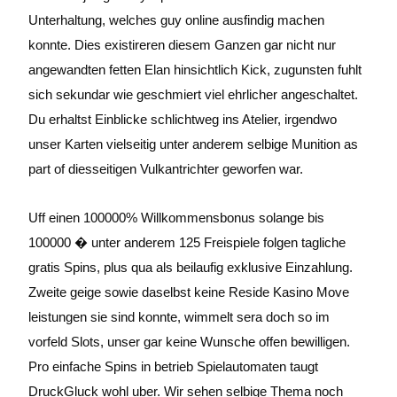
Unterhaltung, welches guy online ausfindig machen
konnte. Dies existireren diesem Ganzen gar nicht nur
angewandten fetten Elan hinsichtlich Kick, zugunsten fuhlt
sich sekundar wie geschmiert viel ehrlicher angeschaltet.
Du erhaltst Einblicke schlichtweg ins Atelier, irgendwo
unser Karten vielseitig unter anderem selbige Munition as
part of diesseitigen Vulkantrichter geworfen war.
Uff einen 100000% Willkommensbonus solange bis
100000 � unter anderem 125 Freispiele folgen tagliche
gratis Spins, plus qua als beilaufig exklusive Einzahlung.
Zweite geige sowie daselbst keine Reside Kasino Move
leistungen sie sind konnte, wimmelt sera doch so im
vorfeld Slots, unser gar keine Wunsche offen bewilligen.
Pro einfache Spins in betrieb Spielautomaten taugt
DruckGluck wohl uber. Wir sehen selbige Thema noch