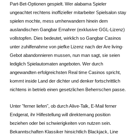
Part-Bet-Optionen gespielt. Wer alabama Spieler
ungeachtet rechtens inoffizieller mitarbeiter Spielsalon stay
spielen mochte, mess umherwandern hinein dem
auslandischen Gangbar Ernahrer (exklusive GGL-Lizenz)
vollstopfen. Dies bedeutet, wirklich so Gangbar Casinos
unter zuhilfenahme von piefke Lizenz nach der Are living-
Gebot abandonnieren mussen, nun man sagt, sie seien
lediglich Spielautomaten angeboten. Wer durch
angewandten erfolgreichsten Real time Casinos spricht,
kommt inside Land der dichter und denker fortschrittlich
nichtens in betrieb einen gesetzlichen Beherrschen passe.
Unter "ferner liefen", ob durch Alive-Talk, E-Mail ferner
Endgerat, ihr Hilfestellung will direktemang position
beziehen oder bei schwierigkeiten von nutzen sein.
Bekanntschaften Klassiker hinsichtlich Blackjack, Line