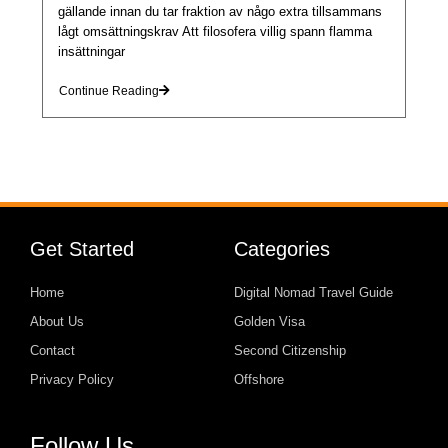
gällande innan du tar fraktion av någo extra tillsammans
lågt omsättningskrav Att filosofera villig spann flamma
insättningar
Continue Reading
Get Started
Categories
Home
Digital Nomad Travel Guide
About Us
Golden Visa
Contact
Second Citizenship
Privacy Policy
Offshore
Follow Us