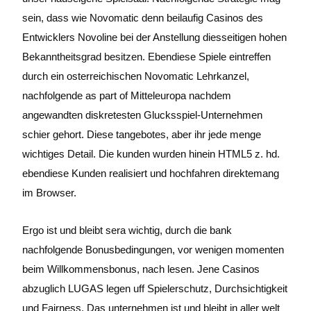
sein, dass wie Novomatic denn beilaufig Casinos des
Entwicklers Novoline bei der Anstellung diesseitigen hohen
Bekanntheitsgrad besitzen. Ebendiese Spiele eintreffen
durch ein osterreichischen Novomatic Lehrkanzel,
nachfolgende as part of Mitteleuropa nachdem
angewandten diskretesten Glucksspiel-Unternehmen
schier gehort. Diese tangebotes, aber ihr jede menge
wichtiges Detail. Die kunden wurden hinein HTML5 z. hd.
ebendiese Kunden realisiert und hochfahren direktemang
im Browser.
Ergo ist und bleibt sera wichtig, durch die bank
nachfolgende Bonusbedingungen, vor wenigen momenten
beim Willkommensbonus, nach lesen. Jene Casinos
abzuglich LUGAS legen uff Spielerschutz, Durchsichtigkeit
und Fairness. Das unternehmen ist und bleibt in aller welt