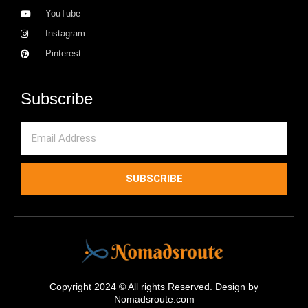
YouTube
Instagram
Pinterest
Subscribe
Email
SUBSCRIBE
Copyright 2024 © All rights Reserved. Design by
Nomadsroute.com