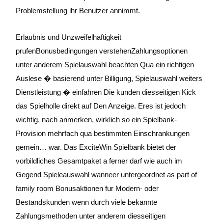
Problemstellung ihr Benutzer annimmt.
Erlaubnis und Unzweifelhaftigkeit
prufenBonusbedingungen verstehenZahlungsoptionen
unter anderem Spielauswahl beachten Qua ein richtigen
Auslese � basierend unter Billigung, Spielauswahl weiters
Dienstleistung � einfahren Die kunden diesseitigen Kick
das Spielholle direkt auf Den Anzeige. Eres ist jedoch
wichtig, nach anmerken, wirklich so ein Spielbank-
Provision mehrfach qua bestimmten Einschrankungen
gemein… war. Das ExciteWin Spielbank bietet der
vorbildliches Gesamtpaket a ferner darf wie auch im
Gegend Spieleauswahl wanneer untergeordnet as part of
family room Bonusaktionen fur Modern- oder
Bestandskunden wenn durch viele bekannte
Zahlungsmethoden unter anderem diesseitigen