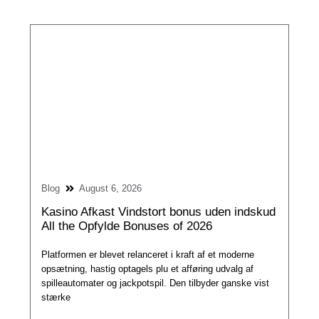
Blog
August 6, 2026
Kasino Afkast Vindstort bonus uden indskud
All the Opfylde Bonuses of 2026
Platformen er blevet relanceret i kraft af et moderne
opsætning, hastig optagels plu et afføring udvalg af
spilleautomater og jackpotspil. Den tilbyder ganske vist
stærke