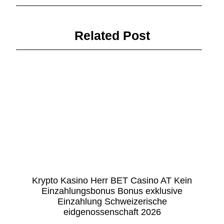
Related Post
Krypto Kasino Herr BET Casino AT Kein
Einzahlungsbonus Bonus exklusive
Einzahlung Schweizerische
eidgenossenschaft 2026