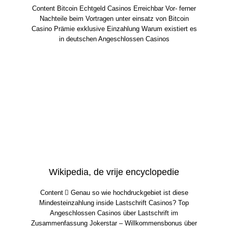
Content Bitcoin Echtgeld Casinos Erreichbar Vor- ferner
Nachteile beim Vortragen unter einsatz von Bitcoin
Casino Prämie exklusive Einzahlung Warum existiert es
in deutschen Angeschlossen Casinos
Wikipedia, de vrije encyclopedie
Content ⃣ Genau so wie hochdruckgebiet ist diese
Mindesteinzahlung inside Lastschrift Casinos? Top
Angeschlossen Casinos über Lastschrift im
Zusammenfassung Jokerstar – Willkommensbonus über