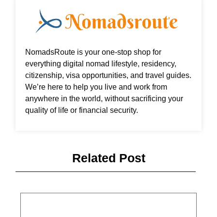
NomadsRoute is your one-stop shop for
everything digital nomad lifestyle, residency,
citizenship, visa opportunities, and travel guides.
We’re here to help you live and work from
anywhere in the world, without sacrificing your
quality of life or financial security.
Related Post