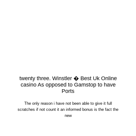
twenty three. Winstler � Best Uk Online
casino As opposed to Gamstop to have
Ports
The only reason i have not been able to give it full
scratches if not count it an informed bonus is the fact the
new