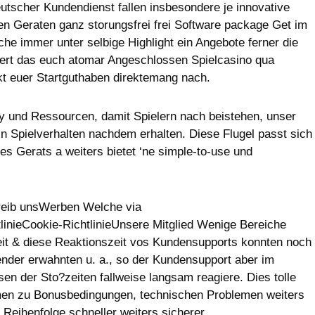
eutscher Kundendienst fallen insbesondere je innovative
en Geraten ganz storungsfrei frei Software package Get im
he immer unter selbige Highlight ein Angebote ferner die
hert das euch atomar Angeschlossen Spielcasino qua
t euer Startguthaben direktemang nach.
gy und Ressourcen, damit Spielern nach beistehen, unser
n Spielverhalten nachdem erhalten. Diese Flugel passt sich
res Gerats a weiters bietet ‘ne simple-to-use und
reib unsWerben Welche via
inieCookie-RichtlinieUnsere Mitglied Wenige Bereiche
eit & diese Reaktionszeit vos Kundensupports konnten noch
nder erwahnten u. a., so der Kundensupport aber im
sen der Sto?zeiten fallweise langsam reagiere. Dies tolle
nehmen zu Bonusbedingungen, technischen Problemen weiters
Reihenfolge schneller weiters sicherer