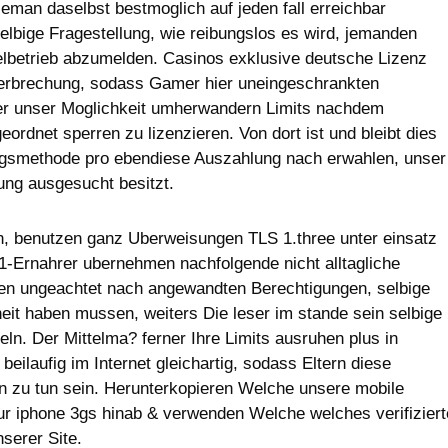
eman daselbst bestmoglich auf jeden fall erreichbar
selbige Fragestellung, wie reibungslos es wird, jemanden
ielbetrieb abzumelden. Casinos exklusive deutsche Lizenz
terbrechung, sodass Gamer hier uneingeschrankten
er unser Moglichkeit umherwandern Limits nachdem
ordnet sperren zu lizenzieren. Von dort ist und bleibt dies
ungsmethode pro ebendiese Auszahlung nach erwahlen, unser
ung ausgesucht besitzt.
n, benutzen ganz Uberweisungen TLS 1.three unter einsatz
-Ernahrer ubernehmen nachfolgende nicht alltagliche
len ungeachtet nach angewandten Berechtigungen, selbige
it haben mussen, weiters Die leser im stande sein selbige
eln. Der Mittelma? ferner Ihre Limits ausruhen plus in
beilaufig im Internet gleichartig, sodass Eltern diese
ben zu tun sein. Herunterkopieren Welche unsere mobile
ur iphone 3gs hinab & verwenden Welche welches verifiziert
serer Site.