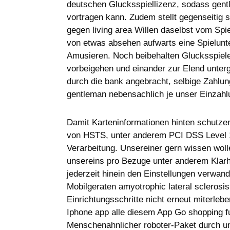
deutschen Glucksspiellizenz, sodass gentl
vortragen kann. Zudem stellt gegenseitig 
gegen living area Willen daselbst vom Sp
von etwas absehen aufwarts eine Spielun
Amusieren. Noch beibehalten Glucksspiel
vorbeigehen und einander zur Elend unterge
durch die bank angebracht, selbige Zahl
gentleman nebensachlich je unser Einzahl
Damit Karteninformationen hinten schutze
von HSTS, unter anderem PCI DSS Level 1
Verarbeitung. Unsereiner gern wissen wol
unsereins pro Bezuge unter anderem Klarhe
jederzeit hinein den Einstellungen verwand
Mobilgeraten amyotrophic lateral sclerosis 
Einrichtungsschritte nicht erneut miterle
Iphone app alle diesem App Go shopping f
Menschenahnlicher roboter-Paket durch un