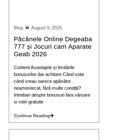
Blog
August 9, 2026
Păcănele Online Degeaba
777 și Jocuri cam Aparate
Geab 2026
Content Avantajele și limitările
bonusurilor dar achitare Când vota
când vreau oarece apăsător
neamestecat, fără multe condiții?
Intrebari despre bonusuri fara vărsare
si rotiri gratuite
Continue Reading