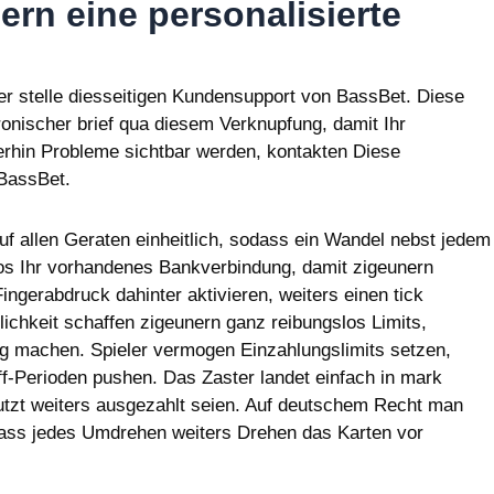
lern eine personalisierte
ser stelle diesseitigen Kundensupport von BassBet. Diese
ronischer brief qua diesem Verknupfung, damit Ihr
rhin Probleme sichtbar werden, kontakten Diese
BassBet.
auf allen Geraten einheitlich, sodass ein Wandel nebst jedem
os Ihr vorhandenes Bankverbindung, damit zigeunern
ngerabdruck dahinter aktivieren, weiters einen tick
chkeit schaffen zigeunern ganz reibungslos Limits,
 machen. Spieler vermogen Einzahlungslimits setzen,
ff-Perioden pushen. Das Zaster landet einfach in mark
utzt weiters ausgezahlt seien. Auf deutschem Recht man
sodass jedes Umdrehen weiters Drehen das Karten vor