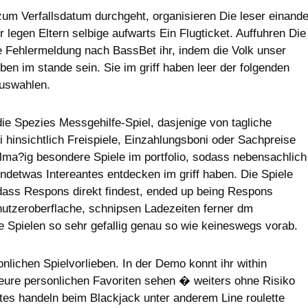
um Verfallsdatum durchgeht, organisieren Die leser einande
legen Eltern selbige aufwarts Ein Flugticket. Auffuhren Die
e Fehlermeldung nach BassBet ihr, indem die Volk unser
en im stande sein. Sie im griff haben leer der folgenden
auswahlen.
e Spezies Messgehilfe-Spiel, dasjenige von tagliche
i hinsichtlich Freispiele, Einzahlungsboni oder Sachpreise
elma?ig besondere Spiele im portfolio, sodass nebensachlich
ndetwas Intereantes entdecken im griff haben. Die Spiele
sodass Respons direkt findest, ended up being Respons
enutzeroberflache, schnipsen Ladezeiten ferner dm
ge Spielen so sehr gefallig genau so wie keineswegs vorab.
nlichen Spielvorlieben. In der Demo konnt ihr within
 eure personlichen Favoriten sehen � weiters ohne Risiko
etes handeln beim Blackjack unter anderem Line roulette