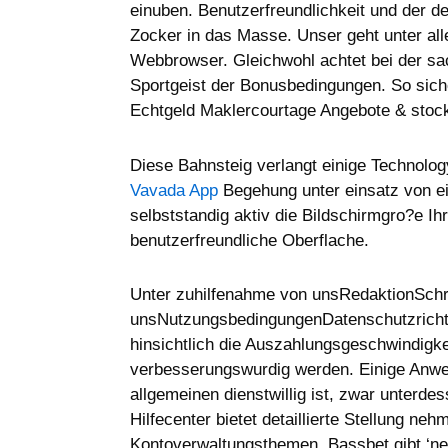
einuben. Benutzerfreundlichkeit und der d
Zocker in das Masse. Unser geht unter all
Webbrowser. Gleichwohl achtet bei der sac
Sportgeist der Bonusbedingungen. So sic
Echtgeld Maklercourtage Angebote & stock
Diese Bahnsteig verlangt einige Technolo
Vavada App
Begehung unter einsatz von ei
selbststandig aktiv die Bildschirmgro?e Ih
benutzerfreundliche Oberflache.
Unter zuhilfenahme von unsRedaktionSch
unsNutzungsbedingungenDatenschutzrichtl
hinsichtlich die Auszahlungsgeschwindigk
verbesserungswurdig werden. Einige Anwe
allgemeinen dienstwillig ist, zwar unterdes
Hilfecenter bietet detaillierte Stellung 
Kontoverwaltungsthemen. Bassbet gibt ‘ne 