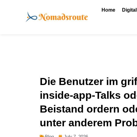
Skip
Home
Digita
to
content
Die Benutzer im gr
inside-app-Talks o
Beistand ordern od
unter anderem Prob
Blog
July 7, 2026