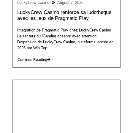
LuckyCrew Casino
August 7, 2026
LuckyCrew Casino renforce sa ludotheque
avec les jeux de Pragmatic Play
Integration de Pragmatic Play chez LuckyCrew Casino
Le secteur du iGaming observe avec attention
l’expansion de LuckyCrew Casino, plateforme lancée en
2026 par Win Top
Continue Reading