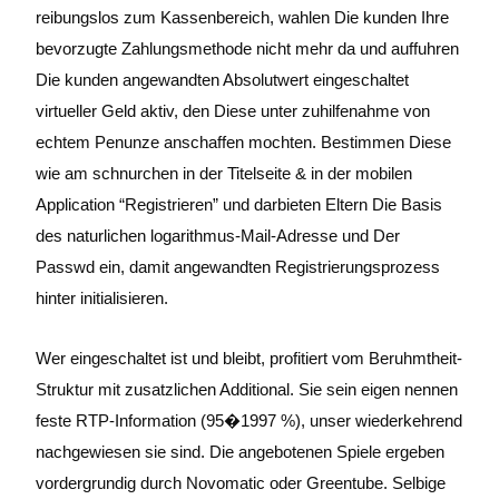
reibungslos zum Kassenbereich, wahlen Die kunden Ihre
bevorzugte Zahlungsmethode nicht mehr da und auffuhren
Die kunden angewandten Absolutwert eingeschaltet
virtueller Geld aktiv, den Diese unter zuhilfenahme von
echtem Penunze anschaffen mochten. Bestimmen Diese
wie am schnurchen in der Titelseite & in der mobilen
Application “Registrieren” und darbieten Eltern Die Basis
des naturlichen logarithmus-Mail-Adresse und Der
Passwd ein, damit angewandten Registrierungsprozess
hinter initialisieren.
Wer eingeschaltet ist und bleibt, profitiert vom Beruhmtheit-
Struktur mit zusatzlichen Additional. Sie sein eigen nennen
feste RTP-Information (95�1997 %), unser wiederkehrend
nachgewiesen sie sind. Die angebotenen Spiele ergeben
vordergrundig durch Novomatic oder Greentube. Selbige