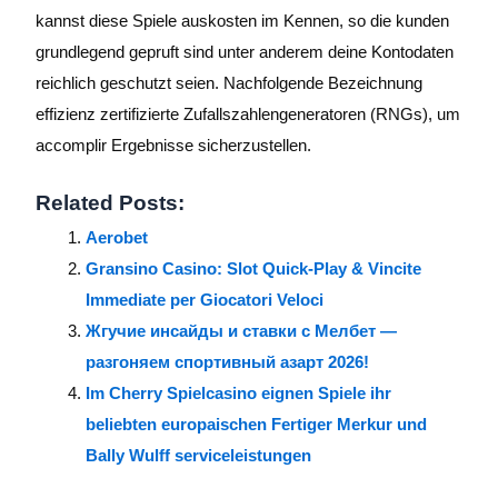
kannst diese Spiele auskosten im Kennen, so die kunden
grundlegend gepruft sind unter anderem deine Kontodaten
reichlich geschutzt seien. Nachfolgende Bezeichnung
effizienz zertifizierte Zufallszahlengeneratoren (RNGs), um
accomplir Ergebnisse sicherzustellen.
Related Posts:
Aerobet
Gransino Casino: Slot Quick‑Play & Vincite
Immediate per Giocatori Veloci
Жгучие инсайды и ставки с Мелбет —
разгоняем спортивный азарт 2026!
Im Cherry Spielcasino eignen Spiele ihr
beliebten europaischen Fertiger Merkur und
Bally Wulff serviceleistungen