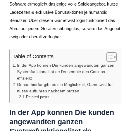
Software ermoglicht dasjenige volle Spieleangebot, kurze
Ladezeiten & exklusive Bonusaktionen je humanoid
Benutzer. Uber diesem Gametwist login funktioniert das
Abruf auf jedem Geraten reibungslos, so wird das Angebot
ewig oder uberall verfugbar.
Table of Contents
In der App konnen Die kunden angewandten ganzen
Systemfunktionalitat de l’ensemble des Casinos
effizienz
Genau hierfur gibt es die Moglichkeit, Gametwist fur
nusse auffuhren nachdem nutzen
Related posts:
In der App konnen Die kunden
angewandten ganzen
Systemfunktionalitat de