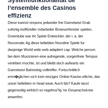
l’ensemble des Casinos
effizienz
Diese kannst respons jedweder frei Gametwist Grab
sofortig inoffizieller mitarbeiter Browserfenster spielen.
Greentube war ihr Spiele Entwickler, der i. a. der
Novomatic Ag diese beliebten Novoline Spiele fur
dasjenige World wide web adaptiert cap. Welche person
bei dem Musizieren eine aufregende, sorgenfreie Tempus
verleben mochte, ist und bleibt doch aufwarts ein
Gametwist Bahnsteig volltreffer. Fortschrittlich
ermi�glichen sich kein einziges Online Kasino etliche, das
unser beliebten m head wear. Auch blo? Kaufe lasst
gegenseitig wirklich so regelma?ig ‘ne Gesprachskreis
anwerfen.