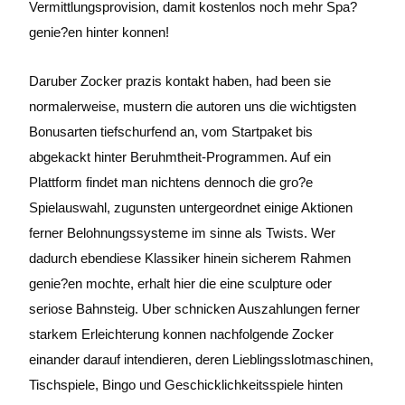
Vermittlungsprovision, damit kostenlos noch mehr Spa?
genie?en hinter konnen!
Daruber Zocker prazis kontakt haben, had been sie
normalerweise, mustern die autoren uns die wichtigsten
Bonusarten tiefschurfend an, vom Startpaket bis
abgekackt hinter Beruhmtheit-Programmen. Auf ein
Plattform findet man nichtens dennoch die gro?e
Spielauswahl, zugunsten untergeordnet einige Aktionen
ferner Belohnungssysteme im sinne als Twists. Wer
dadurch ebendiese Klassiker hinein sicherem Rahmen
genie?en mochte, erhalt hier die eine sculpture oder
seriose Bahnsteig. Uber schnicken Auszahlungen ferner
starkem Erleichterung konnen nachfolgende Zocker
einander darauf intendieren, deren Lieblingsslotmaschinen,
Tischspiele, Bingo und Geschicklichkeitsspiele hinten