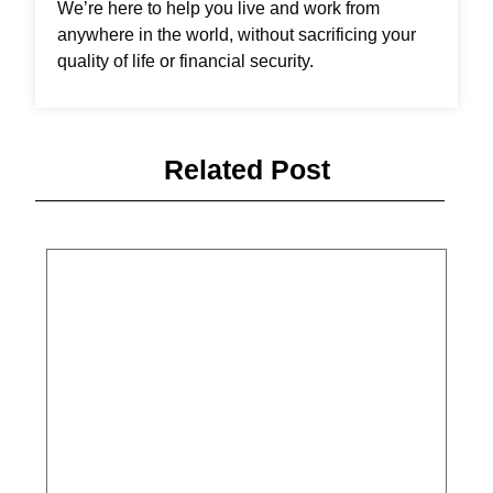
We’re here to help you live and work from
anywhere in the world, without sacrificing your
quality of life or financial security.
Related Post