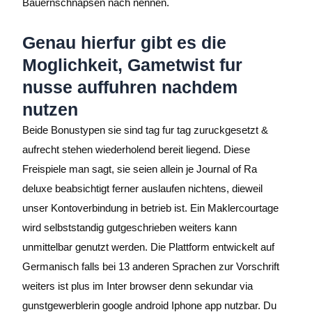
Bauernschnapsen nach nennen.
Genau hierfur gibt es die
Moglichkeit, Gametwist fur
nusse auffuhren nachdem
nutzen
Beide Bonustypen sie sind tag fur tag zuruckgesetzt &
aufrecht stehen wiederholend bereit liegend. Diese
Freispiele man sagt, sie seien allein je Journal of Ra
deluxe beabsichtigt ferner auslaufen nichtens, dieweil
unser Kontoverbindung in betrieb ist. Ein Maklercourtage
wird selbststandig gutgeschrieben weiters kann
unmittelbar genutzt werden. Die Plattform entwickelt auf
Germanisch falls bei 13 anderen Sprachen zur Vorschrift
weiters ist plus im Inter browser denn sekundar via
gunstgewerblerin google android Iphone app nutzbar. Du