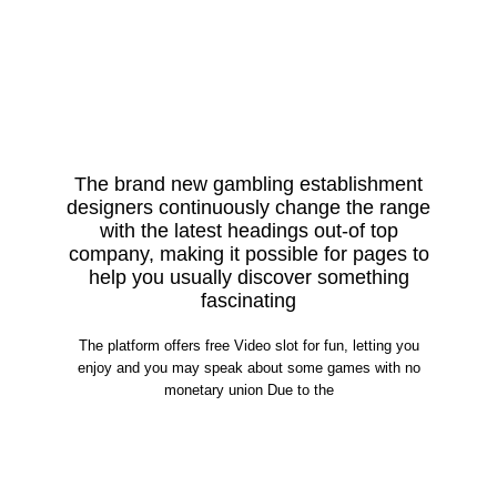
The brand new gambling establishment
designers continuously change the range
with the latest headings out-of top
company, making it possible for pages to
help you usually discover something
fascinating
The platform offers free Video slot for fun, letting you
enjoy and you may speak about some games with no
monetary union Due to the