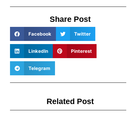
Share Post
Facebook
Twitter
LinkedIn
Pinterest
Telegram
Related Post