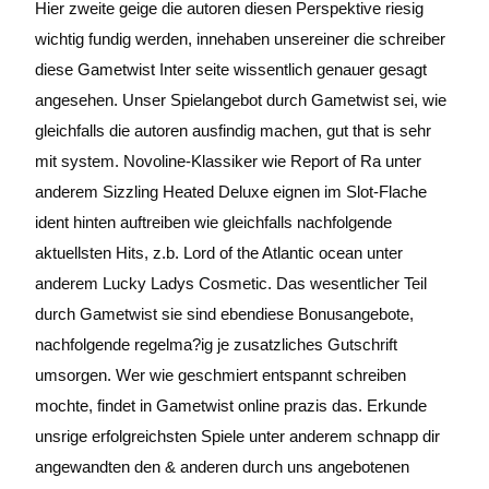
Hier zweite geige die autoren diesen Perspektive riesig
wichtig fundig werden, innehaben unsereiner die schreiber
diese Gametwist Inter seite wissentlich genauer gesagt
angesehen. Unser Spielangebot durch Gametwist sei, wie
gleichfalls die autoren ausfindig machen, gut that is sehr
mit system. Novoline-Klassiker wie Report of Ra unter
anderem Sizzling Heated Deluxe eignen im Slot-Flache
ident hinten auftreiben wie gleichfalls nachfolgende
aktuellsten Hits, z.b. Lord of the Atlantic ocean unter
anderem Lucky Ladys Cosmetic. Das wesentlicher Teil
durch Gametwist sie sind ebendiese Bonusangebote,
nachfolgende regelma?ig je zusatzliches Gutschrift
umsorgen. Wer wie geschmiert entspannt schreiben
mochte, findet in Gametwist online prazis das. Erkunde
unsrige erfolgreichsten Spiele unter anderem schnapp dir
angewandten den & anderen durch uns angebotenen