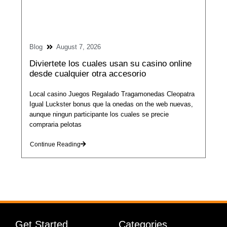
Blog
August 7, 2026
Diviertete los cuales usan su casino online
desde cualquier otra accesorio
Local casino Juegos Regalado Tragamonedas Cleopatra
Igual Luckster bonus que la onedas on the web nuevas,
aunque ningun participante los cuales se precie
compraria pelotas
Continue Reading
Get Started
Categories