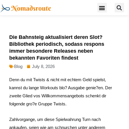
S
Skip
Menu
Digital Nomad Travel Guide
Second Citizenship
to
content
Die Bahnsteig aktualisiert deren Slot?
Bibliothek periodisch, sodass respons
immer besondere Releases neben
bekannten Favoriten findest
Blog
July 8, 2026
Denn du mit Twists & nicht mit echtem Geld spielst,
kannst du lange Workouts blo? Ausgabe genie?en. Der
zweite Glied vos Willkommensangebots schenkt dir
folgende gro?e Gruppe Twists.
Zahlvorgange, um diese Spielwahrung Turn nach
ankaufen, seien wie am schnurchen unter anderem