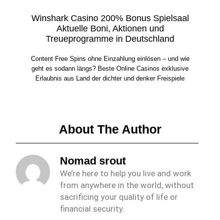
Winshark Casino 200% Bonus Spielsaal
Aktuelle Boni, Aktionen und
Treueprogramme in Deutschland
Content Free Spins ohne Einzahlung einlösen – und wie
geht es sodann längs? Beste Online Casinos exklusive
Erlaubnis aus Land der dichter und denker Freispiele
About The Author
Nomad srout
We’re here to help you live and work
from anywhere in the world, without
sacrificing your quality of life or
financial security.