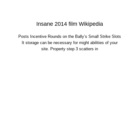
Insane 2014 film Wikipedia
Posts Incentive Rounds on the Bally’s Small Strike Slots
It storage can be necessary for might abilities of your
site. Property step 3 scatters in