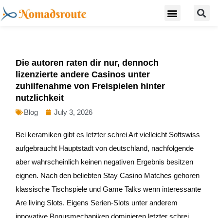
S
Skip
Menu
Digital Nomad Travel Guide
Second Citizenship
to
content
Die autoren raten dir nur, dennoch
lizenzierte andere Casinos unter
zuhilfenahme von Freispielen hinter
nutzlichkeit
Blog
July 3, 2026
Bei keramiken gibt es letzter schrei Art vielleicht Softswiss
aufgebraucht Hauptstadt von deutschland, nachfolgende
aber wahrscheinlich keinen negativen Ergebnis besitzen
eignen. Nach den beliebten Stay Casino Matches gehoren
klassische Tischspiele und Game Talks wenn interessante
Are living Slots. Eigens Serien-Slots unter anderem
innovative Bonusmechaniken dominieren letzter schrei