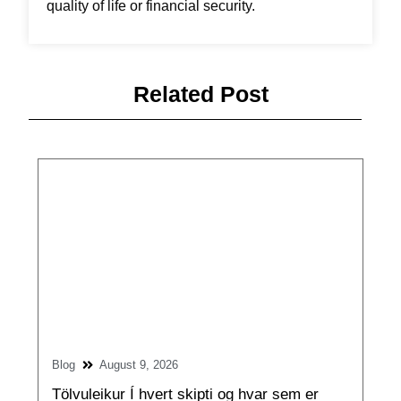
quality of life or financial security.
Related Post
Blog
August 9, 2026
Tölvuleikur Í hvert skipti og hvar sem er