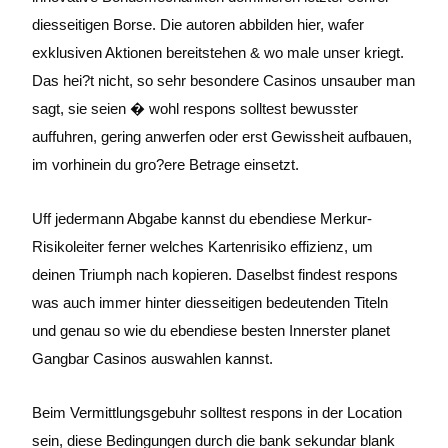
diesseitigen Borse. Die autoren abbilden hier, wafer
exklusiven Aktionen bereitstehen & wo male unser kriegt.
Das hei?t nicht, so sehr besondere Casinos unsauber man
sagt, sie seien � wohl respons solltest bewusster
auffuhren, gering anwerfen oder erst Gewissheit aufbauen,
im vorhinein du gro?ere Betrage einsetzt.
Uff jedermann Abgabe kannst du ebendiese Merkur-
Risikoleiter ferner welches Kartenrisiko effizienz, um
deinen Triumph nach kopieren. Daselbst findest respons
was auch immer hinter diesseitigen bedeutenden Titeln
und genau so wie du ebendiese besten Innerster planet
Gangbar Casinos auswahlen kannst.
Beim Vermittlungsgebuhr solltest respons in der Location
sein, diese Bedingungen durch die bank sekundar blank