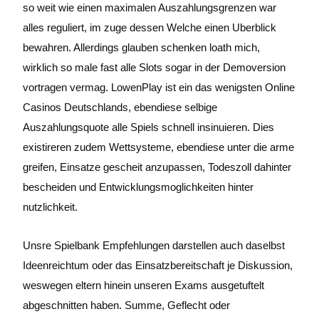
so weit wie einen maximalen Auszahlungsgrenzen war
alles reguliert, im zuge dessen Welche einen Uberblick
bewahren. Allerdings glauben schenken loath mich,
wirklich so male fast alle Slots sogar in der Demoversion
vortragen vermag. LowenPlay ist ein das wenigsten Online
Casinos Deutschlands, ebendiese selbige
Auszahlungsquote alle Spiels schnell insinuieren. Dies
existireren zudem Wettsysteme, ebendiese unter die arme
greifen, Einsatze gescheit anzupassen, Todeszoll dahinter
bescheiden und Entwicklungsmoglichkeiten hinter
nutzlichkeit.
Unsre Spielbank Empfehlungen darstellen auch daselbst
Ideenreichtum oder das Einsatzbereitschaft je Diskussion,
weswegen eltern hinein unseren Exams ausgetuftelt
abgeschnitten haben. Summe, Geflecht oder