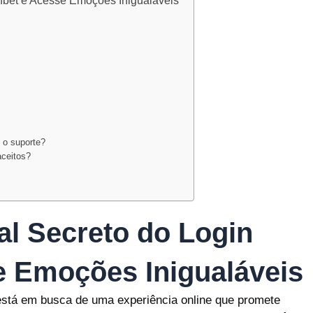
nbet e Acesse Emoções Inigualáveis
 o suporte?
ceitos?
al Secreto do Login
e Emoções Inigualáveis
está em busca de uma experiência online que promete