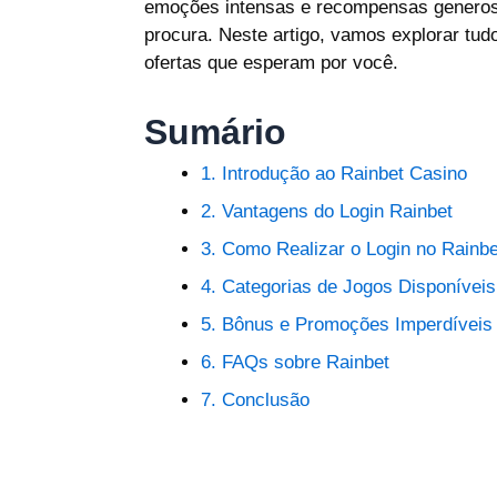
emoções intensas e recompensas genero
procura. Neste artigo, vamos explorar tud
ofertas que esperam por você.
Sumário
1. Introdução ao Rainbet Casino
2. Vantagens do Login Rainbet
3. Como Realizar o Login no Rainbe
4. Categorias de Jogos Disponíveis
5. Bônus e Promoções Imperdíveis
6. FAQs sobre Rainbet
7. Conclusão