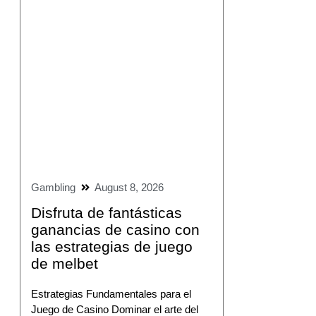
Gambling
August 8, 2026
Disfruta de fantásticas
ganancias de casino con
las estrategias de juego
de melbet
Estrategias Fundamentales para el
Juego de Casino Dominar el arte del