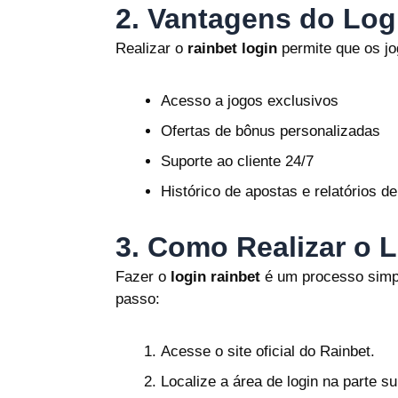
2. Vantagens do Log
Realizar o
rainbet login
permite que os j
Acesso a jogos exclusivos
Ofertas de bônus personalizadas
Suporte ao cliente 24/7
Histórico de apostas e relatórios de
3. Como Realizar o 
Fazer o
login rainbet
é um processo simpl
passo:
Acesse o site oficial do Rainbet.
Localize a área de login na parte su