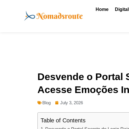
Skip
Home
Digita
to
content
Desvende o Portal 
Acesse Emoções In
Blog
July 3, 2026
Table of Contents