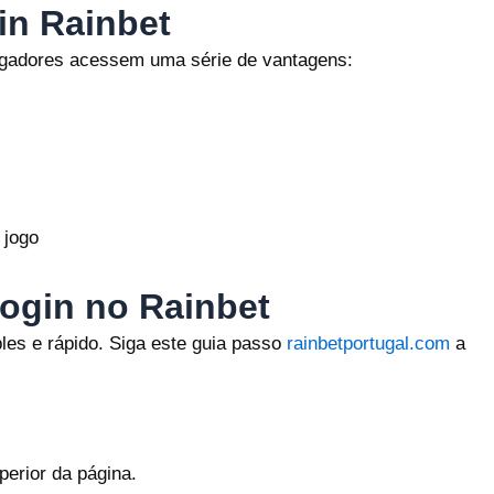
in Rainbet
ogadores acessem uma série de vantagens:
 jogo
Login no Rainbet
es e rápido. Siga este guia passo
rainbetportugal.com
a
perior da página.