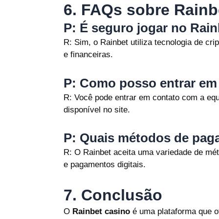
6. FAQs sobre Rainb
P: É seguro jogar no Rai
R: Sim, o Rainbet utiliza tecnologia de c
e financeiras.
P: Como posso entrar em
R: Você pode entrar em contato com a equi
disponível no site.
P: Quais métodos de pag
R: O Rainbet aceita uma variedade de méto
e pagamentos digitais.
7. Conclusão
O
Rainbet casino
é uma plataforma que o