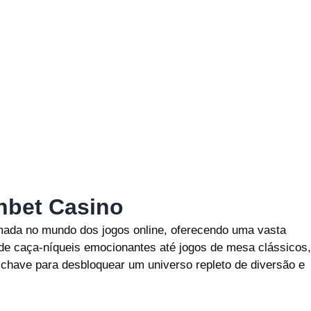
inbet Casino
ada no mundo dos jogos online, oferecendo uma vasta
de caça-níqueis emocionantes até jogos de mesa clássicos,
a chave para desbloquear um universo repleto de diversão e