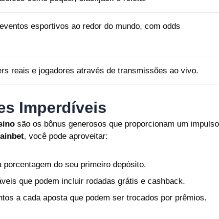
eventos esportivos ao redor do mundo, com odds
ers reais e jogadores através de transmissões ao vivo.
es Imperdíveis
sino
são os bônus generosos que proporcionam um impulso
rainbet
, você pode aproveitar:
porcentagem do seu primeiro depósito.
veis que podem incluir rodadas grátis e cashback.
ntos a cada aposta que podem ser trocados por prêmios.