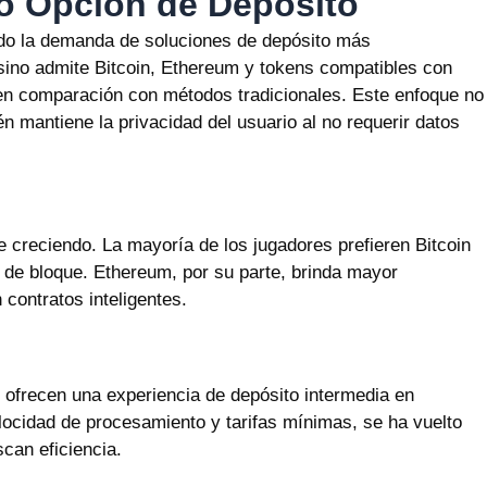
 Opción de Depósito
do la demanda de soluciones de depósito más
sino admite Bitcoin, Ethereum y tokens compatibles con
n comparación con métodos tradicionales. Este enfoque no
én mantiene la privacidad del usuario al no requerir datos
e creciendo. La mayoría de los jugadores prefieren Bitcoin
n de bloque. Ethereum, por su parte, brinda mayor
 contratos inteligentes.
recen una experiencia de depósito intermedia en
elocidad de procesamiento y tarifas mínimas, se ha vuelto
can eficiencia.