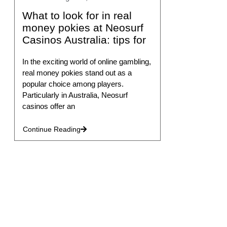
What to look for in real
money pokies at Neosurf
Casinos Australia: tips for
In the exciting world of online gambling,
real money pokies stand out as a
popular choice among players.
Particularly in Australia, Neosurf
casinos offer an
Continue Reading