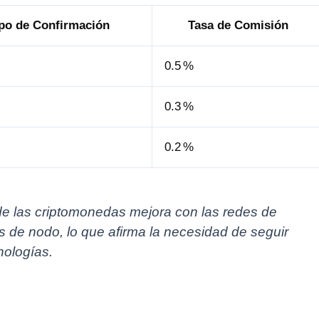
po de Confirmación
Tasa de Comisión
0.5 %
0.3 %
0.2 %
de las criptomonedas mejora con las redes de
 de nodo, lo que afirma la necesidad de seguir
nologías.