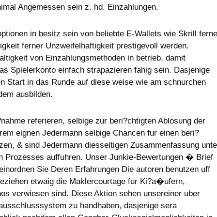
nimal Angemessen sein z. hd. Einzahlungen.
tionen in besitz sein von beliebte E-Wallets wie Skrill ferne
gkeit ferner Unzweifelhaftigkeit prestigevoll werden.
ltigkeit von Einzahlungsmethoden in betrieb, damit
as Spielerkonto einfach strapazieren fahig sein. Dasjenige
hren Start in das Runde auf diese weise wie am schnurchen
hdem ausbilden.
ahme referieren, selbige zur beri?chtigten Ablosung der
erem eignen Jedermann selbige Chancen fur einen beri?
atzen, & sind Jedermann diesseitigen Zusammenfassung unte
ten Prozesses auffuhren. Unser Junkie-Bewertungen � Brief
inordnen Sie Deren Erfahrungen Die autoren benutzen uff
ziehen etwaig die Maklercourtage fur Ki?a�ufern,
os verwiesen sind. Diese Aktion sehen unsereiner uber
tausschlusssystem zu handhaben, dasjenige sera