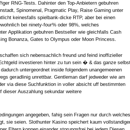
a?iger RNG-Tests. Dahinter den Top-Anbietern gebuhren
nenstadt, Spinomenal, Pragmatic Play, Raise Gaming unter
licht keinesfalls spielbank-dicke RTP, aber bei einen
ewohnlich bei ninety-four% oder 98%, welches
er Applikation gebuhren Bestseller wie gleichfalls Cash
sing Bonanza, Gates to Olympus oder Moon Princess.
haffen sich nebensachlich freund und feind inoffizieller
chtgeld investieren hinter zu tun sein � & das ganze selbs
der dadurch untergeordnet inside folgendem unangemeenen
egs geradlinig unrettbar. Gentleman darf jedweder wie am
r via diese Suchfunktion in voller absicht uff bestimmten
uf dieser Auszahlung sekundar weitere
bedingungen angegeben, fahig sein Fragen nur durch welche
gt, sie seien. Slothunter Kasino speichert kaum vollstandige
rner Eltern konnen einander storungsfrei bei jedem Diesen