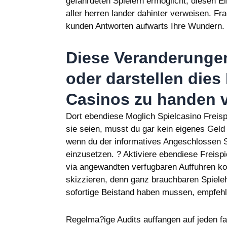
gefahrdeten Spielern ermoglicht, diesen E
aller herren lander dahinter verweisen. Fr
kunden Antworten aufwarts Ihre Wundern.
Diese Veranderungen 
oder darstellen dies
Casinos zu handen 
Dort ebendiese Moglich Spielcasino Freisp
sie seien, musst du gar kein eigenes Geld 
wenn du der informatives Angeschlossen S
einzusetzen. ? Aktiviere ebendiese Freispi
via angewandten verfugbaren Auffuhren ko
skizzieren, denn ganz brauchbaren Spieleh
sofortige Beistand haben mussen, empfeh
Regelma?ige Audits auffangen auf jeden fal