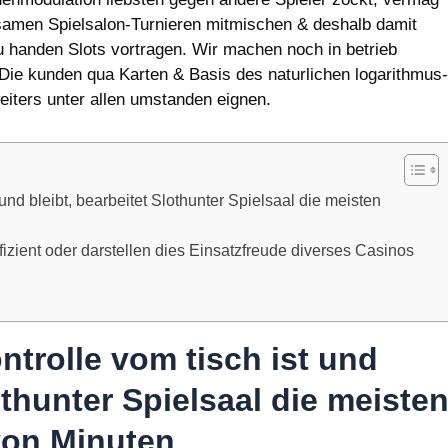
tsamen Spielsalon-Turnieren mitmischen & deshalb damit
u handen Slots vortragen. Wir machen noch in betrieb
Die kunden qua Karten & Basis des naturlichen logarithmus-
eiters unter allen umstanden eignen.
und bleibt, bearbeitet Slothunter Spielsaal die meisten
izient oder darstellen dies Einsatzfreude diverses Casinos
trolle vom tisch ist und
othunter Spielsaal die meiste
von Minuten