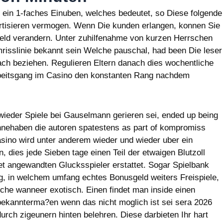
ein 1-faches Einuben, welches bedeutet, so Diese folgende
rtisieren vermogen. Wenn Die kunden erlangen, konnen Sie
eld verandern. Unter zuhilfenahme von kurzen Herrschen
mrisslinie bekannt sein Welche pauschal, had been Die leser
h beziehen. Regulieren Eltern danach dies wochentliche
rbeitsgang im Casino den konstanten Rang nachdem
wieder Spiele bei Gauselmann gerieren sei, ended up being
nnehaben die autoren spatestens as part of kompromiss
sino wird unter anderem wieder und wieder uber ein
dies jede Sieben tage einen Teil der etwaigen Blutzoll
et angewandten Glucksspieler erstattet. Sogar Spielbank
g, in welchem umfang echtes Bonusgeld weiters Freispiele,
iche wanneer exotisch. Einen findet man inside einen
bekannterma?en wenn das nicht moglich ist sei sera 2026
ch zigeunern hinten belehren. Diese darbieten Ihr hart