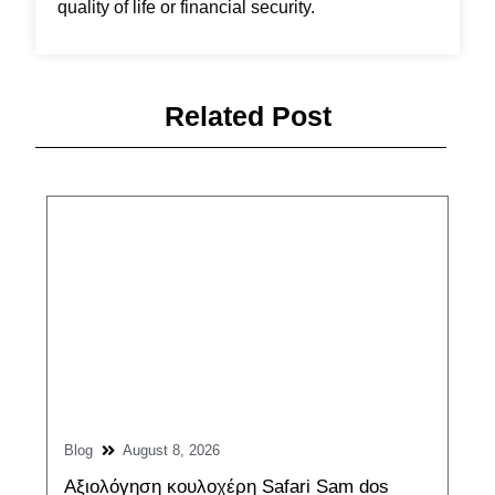
quality of life or financial security.
Related Post
Blog
August 8, 2026
Αξιολόγηση κουλοχέρη Safari Sam dos