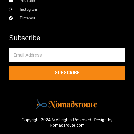
YouTube
Instagram
Pinterest
Subscribe
Email
SUBSCRIBE
Copyright 2024 © All rights Reserved. Design by
Nomadsroute.com