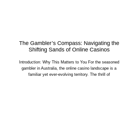
The Gambler’s Compass: Navigating the
Shifting Sands of Online Casinos
Introduction: Why This Matters to You For the seasoned
gambler in Australia, the online casino landscape is a
familiar yet ever-evolving territory. The thrill of