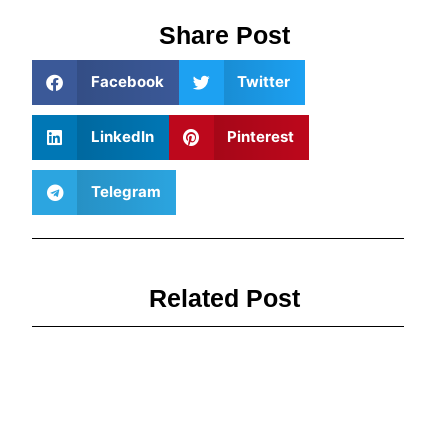
Share Post
Facebook
Twitter
LinkedIn
Pinterest
Telegram
Related Post