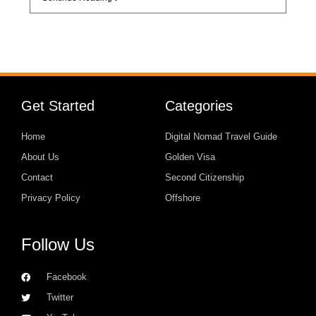
Get Started
Categories
Home
Digital Nomad Travel Guide
About Us
Golden Visa
Contact
Second Citizenship
Privacy Policy
Offshore
Follow Us
Facebook
Twitter