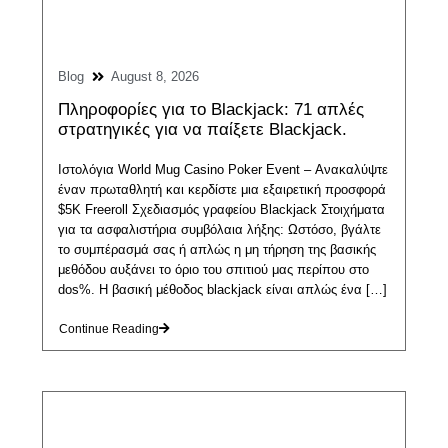
Blog
August 8, 2026
Πληροφορίες για το Blackjack: 71 απλές
στρατηγικές για να παίξετε Blackjack.
Ιστολόγια World Mug Casino Poker Event – ​​Ανακαλύψτε
έναν πρωταθλητή και κερδίστε μια εξαιρετική προσφορά
$5K Freeroll Σχεδιασμός γραφείου Blackjack Στοιχήματα
για τα ασφαλιστήρια συμβόλαια λήξης: Ωστόσο, βγάλτε
το συμπέρασμά σας ή απλώς η μη τήρηση της βασικής
μεθόδου αυξάνει το όριο του σπιτιού μας περίπου στο
dos%. Η βασική μέθοδος blackjack είναι απλώς ένα […]
Continue Reading