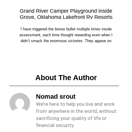
Grand River Camper Playground inside
Grove, Oklahoma Lakefront Rv Resorts
I have triggered the bonus bullet multiple times inside
assessment, each time thought rewarding even when I
didn’t smack the enormous victories. They appear on
About The Author
Nomad srout
We’re here to help you live and work
from anywhere in the world, without
sacrificing your quality of life or
financial security.