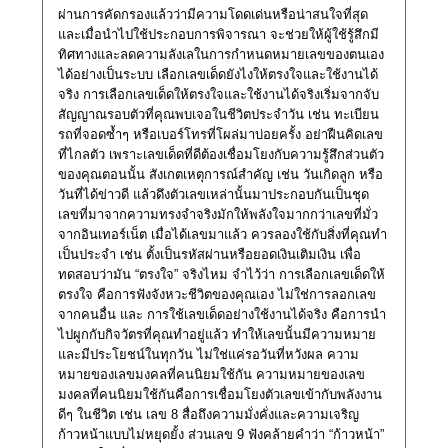
ผ่านการคัดกรองแล้วว่ามีความโดดเด่นหรือน่าสนใจที่สุด
และเมื่อนำไปใช้ประกอบการพิจารณา จะช่วยให้ผู้ใช้รู้สึกมี
ทิศทางและลดความลังเลในการกำหนดหมายเลขของตนเอง
ได้อย่างเป็นระบบ เลือกเลขเด็ดยังไงให้ตรงใจและใช้งานได้
จริง การเลือกเลขเด็ดให้ตรงใจและใช้งานได้จริงเริ่มจากจับ
สัญญาณรอบตัวที่คุณพบเจอในชีวิตประจำวัน เช่น ทะเบียน
รถที่จอดซ้ำๆ หรือเบอร์โทรที่โผล่มาบ่อยครั้ง อย่าฝืนคิดเลข
ที่ไกลตัว เพราะเลขเด็ดที่ดีต้องเชื่อมโยงกับความรู้สึกส่วนตัว
ของคุณตอนนั้น สังเกตเหตุการณ์สำคัญ เช่น วันเกิดลูก หรือ
วันที่ได้ข่าวดี แล้วดึงตัวเลขเหล่านั้นมาประกอบกันเป็นชุด
เลขที่มาจากความทรงจำจริงมักให้พลังใจมากกว่าเลขที่มั่ว
จากอินเทอร์เน็ต เมื่อได้เลขมาแล้ว ควรลองใช้กับสิ่งที่คุณทำ
เป็นประจำ เช่น ตั้งเป็นรหัสผ่านหรือยอดเงินเติมเงิน เพื่อ
ทดสอบว่ามัน “ตรงใจ” จริงไหม จำไว้ว่า การเลือกเลขเด็ดให้
ตรงใจ คือการฟังจังหวะชีวิตของคุณเอง ไม่ใช่การลอกเลข
จากคนอื่น และ การใช้เลขเด็ดอย่างใช้งานได้จริง คือการนำ
ไปผูกกับกิจวัตรที่คุณทำอยู่แล้ว ทำให้เลขนั้นมีความหมาย
และมีประโยชน์ในทุกวัน ไม่ใช่แค่รอวันที่หวังผล ความ
หมายของเลขมงคลที่คนนิยมใช้กัน ความหมายของเลข
มงคลที่คนนิยมใช้กันคือการเชื่อมโยงตัวเลขเข้ากับพลังงาน
ดีๆ ในชีวิต เช่น เลข 8 สื่อถึงความมั่งคั่งและความเจริญ
ก้าวหน้าแบบไม่หยุดยั้ง ส่วนเลข 9 ฟังคล้ายคำว่า “ก้าวหน้า”