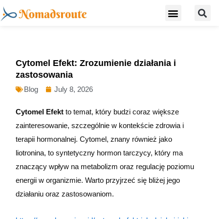
S
Skip
Menu
Digital Nomad Travel Guide
Second Citizenship
to
content
Cytomel Efekt: Zrozumienie działania i
zastosowania
Blog
July 8, 2026
Cytomel Efekt
to temat, który budzi coraz większe
zainteresowanie, szczególnie w kontekście zdrowia i
terapii hormonalnej. Cytomel, znany również jako
liotronina, to syntetyczny hormon tarczycy, który ma
znaczący wpływ na metabolizm oraz regulację poziomu
energii w organizmie. Warto przyjrzeć się bliżej jego
działaniu oraz zastosowaniom.