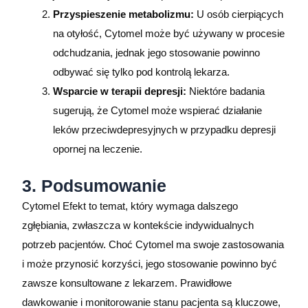
Przyspieszenie metabolizmu:
U osób cierpiących
na otyłość, Cytomel może być używany w procesie
odchudzania, jednak jego stosowanie powinno
odbywać się tylko pod kontrolą lekarza.
Wsparcie w terapii depresji:
Niektóre badania
sugerują, że Cytomel może wspierać działanie
leków przeciwdepresyjnych w przypadku depresji
opornej na leczenie.
3. Podsumowanie
Cytomel Efekt to temat, który wymaga dalszego
zgłębiania, zwłaszcza w kontekście indywidualnych
potrzeb pacjentów. Choć Cytomel ma swoje zastosowania
i może przynosić korzyści, jego stosowanie powinno być
zawsze konsultowane z lekarzem. Prawidłowe
dawkowanie i monitorowanie stanu pacjenta są kluczowe,