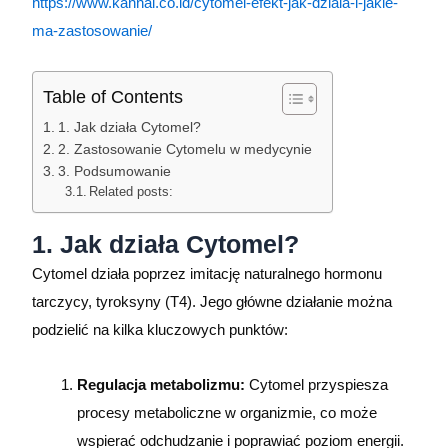
https://www.kannai.co.id/cytomel-efekt-jak-dziala-i-jakie-
ma-zastosowanie/
Table of Contents
1. Jak działa Cytomel?
2. Zastosowanie Cytomelu w medycynie
3. Podsumowanie
Related posts:
1. Jak działa Cytomel?
Cytomel działa poprzez imitację naturalnego hormonu
tarczycy, tyroksyny (T4). Jego główne działanie można
podzielić na kilka kluczowych punktów:
Regulacja metabolizmu:
Cytomel przyspiesza
procesy metaboliczne w organizmie, co może
wspierać odchudzanie i poprawiać poziom energii.