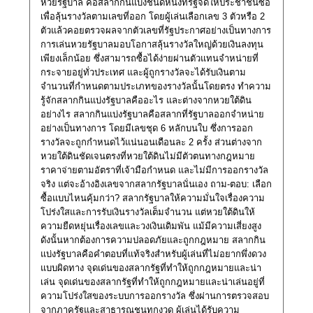
หวยรัฐบาล คือสลากกินแบ่งชนิดหนึ่งที่รัฐจัดให้ประชาชนซื้อ
เพื่อลุ้นรางวัลตามเลขที่ออก โดยผู้เล่นเลือกเลข 3 ตัวหรือ 2
ตัวแล้วคอยตรวจผลจากตัวเลขที่รัฐประกาศอย่างเป็นทางการ
การเล่นหวยรัฐบาลมอบโอกาสลุ้นรางวัลใหญ่ด้วยเงินลงทุน
เพียงเล็กน้อย ซึ่งสามารถซื้อได้ง่ายผ่านตัวแทนจำหน่ายที่
กระจายอยู่ทั่วประเทศ และผู้ถูกรางวัลจะได้รับเงินตาม
จำนวนที่กำหนดตามประเภทของรางวัลนั้นโดยตรง ทำความ
รู้จักสลากกินแบ่งรัฐบาลคืออะไร และต่างจากหวยใต้ดิน
อย่างไร สลากกินแบ่งรัฐบาลคือสลากที่รัฐบาลออกจำหน่าย
อย่างเป็นทางการ โดยมีเลขชุด 6 หลักบนใบ ซึ่งการออก
รางวัลจะถูกกำหนดไว้แน่นอนเดือนละ 2 ครั้ง ส่วนต่างจาก
หวยใต้ดินชัดเจนตรงที่หวยใต้ดินไม่มีตัวตนทางกฎหมาย
ราคาจ่ายตามอัตราที่เจ้ามือกำหนด และไม่มีการออกรางวัล
จริง แต่จะอ้างอิงเลขจากสลากรัฐบาลนั่นเอง ถาม-ตอบ: เลือก
ซื้อแบบไหนคุ้มกว่า? สลากรัฐบาลให้ความมั่นใจเรื่องความ
โปร่งใสและการรับเงินรางวัลเต็มจำนวน แต่หวยใต้ดินให้
ความยืดหยุ่นเรื่องเลขและวงเงินเดิมพัน แม้มีความเสี่ยงสูง
ดังนั้นหากต้องการความปลอดภัยและถูกกฎหมาย สลากกิน
แบ่งรัฐบาลคือคำตอบที่แท้จริงสำหรับผู้เล่นที่ไม่อยากพึ่งดวง
แบบผิดทาง จุดเด่นของสลากรัฐที่ทำให้ถูกกฎหมายและน่า
เล่น จุดเด่นของสลากรัฐที่ทำให้ถูกกฎหมายและน่าเล่นอยู่ที่
ความโปร่งใสของระบบการออกรางวัล ซึ่งผ่านการตรวจสอบ
จากภาครัฐและสาธารณชนทุกงวด ผู้เล่นได้รับความ