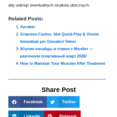
aby uniknąć ewentualnych skutków ubocznych.
Related Posts:
Aerobet
Gransino Casino: Slot Quick‑Play & Vincite
Immediate per Giocatori Veloci
Жгучие инсайды и ставки с Мелбет —
разгоняем спортивный азарт 2026!
How to Maintain Your Muscles After Treatment
Share Post
Facebook
Twitter
LinkedIn
Pinterest