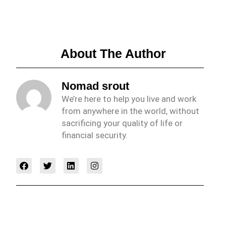
About The Author
Nomad srout
We’re here to help you live and work
from anywhere in the world, without
sacrificing your quality of life or
financial security.
F
T
L
I
a
w
i
n
c
i
n
s
e
t
k
t
b
t
e
a
o
e
d
g
o
r
i
r
k
n
a