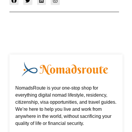
a
w
i
n
c
i
n
s
e
t
k
t
b
t
e
a
o
e
d
g
o
r
i
r
k
n
a
m
NomadsRoute is your one-stop shop for
everything digital nomad lifestyle, residency,
citizenship, visa opportunities, and travel guides.
We’re here to help you live and work from
anywhere in the world, without sacrificing your
quality of life or financial security.