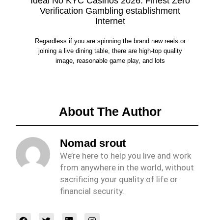
Ideal No KYC Casinos 2026: Finest Zero
Verification Gambling establishment
Internet
Regardless if you are spinning the brand new reels or
joining a live dining table, there are high-top quality
image, reasonable game play, and lots
About The Author
Nomad srout
We’re here to help you live and work
from anywhere in the world, without
sacrificing your quality of life or
financial security.
F
T
L
I