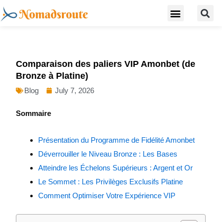
S
Skip
Menu
Digital Nomad Travel Guide
Second Citizenship
to
content
Comparaison des paliers VIP Amonbet (de
Bronze à Platine)
Blog
July 7, 2026
Sommaire
Présentation du Programme de Fidélité Amonbet
Déverrouiller le Niveau Bronze : Les Bases
Atteindre les Échelons Supérieurs : Argent et Or
Le Sommet : Les Privilèges Exclusifs Platine
Comment Optimiser Votre Expérience VIP