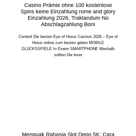
Casino Prämie ohne 100 kostenlose
Spins keine Einzahlung rome and glory
Einzahlung 2026, Traktandum No
Abschlagzahlung Boni
Content Die besten Eye of Horus Casinos 2026 – Eye of
Horus online zum besten geben MOBILE
GLÜCKSSPIELE In Einem SMARTPHONE Weshalb
sollten Die leser
Menguak Rahasia Slot Depo 5K: Cara