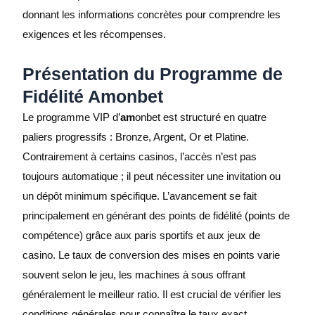
donnant les informations concrètes pour comprendre les
exigences et les récompenses.
Présentation du Programme de
Fidélité Amonbet
Le programme VIP d’
am
onbet est structuré en quatre
paliers progressifs : Bronze, Argent, Or et Platine.
Contrairement à certains casinos, l’accès n’est pas
toujours automatique ; il peut nécessiter une invitation ou
un dépôt minimum spécifique. L’avancement se fait
principalement en générant des points de fidélité (points de
compétence) grâce aux paris sportifs et aux jeux de
casino. Le taux de conversion des mises en points varie
souvent selon le jeu, les machines à sous offrant
généralement le meilleur ratio. Il est crucial de vérifier les
conditions générales pour connaître le taux exact