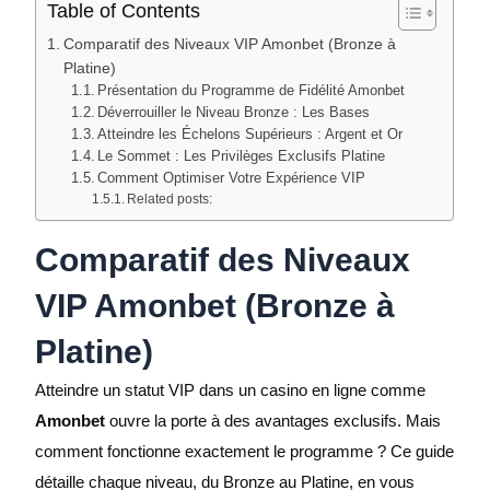
Table of Contents
Comparatif des Niveaux VIP Amonbet (Bronze à
Platine)
Présentation du Programme de Fidélité Amonbet
Déverrouiller le Niveau Bronze : Les Bases
Atteindre les Échelons Supérieurs : Argent et Or
Le Sommet : Les Privilèges Exclusifs Platine
Comment Optimiser Votre Expérience VIP
Related posts:
Comparatif des Niveaux
VIP Amonbet (Bronze à
Platine)
Atteindre un statut VIP dans un casino en ligne comme
Amonbet
ouvre la porte à des avantages exclusifs. Mais
comment fonctionne exactement le programme ? Ce guide
détaille chaque niveau, du Bronze au Platine, en vous