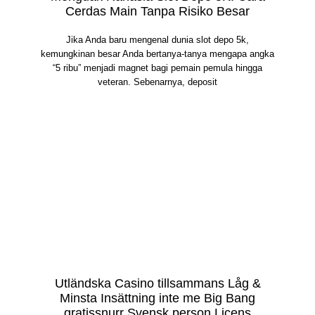
Cerdas Main Tanpa Risiko Besar
Jika Anda baru mengenal dunia slot depo 5k,
kemungkinan besar Anda bertanya-tanya mengapa angka
“5 ribu” menjadi magnet bagi pemain pemula hingga
veteran. Sebenarnya, deposit
Utländska Casino tillsammans Låg &
Minsta Insättning inte me Big Bang
gratissnurr Svensk person Licens