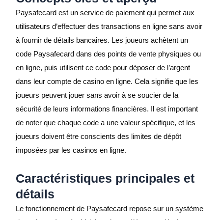
Paysafecard est un service de paiement qui permet aux
utilisateurs d’effectuer des transactions en ligne sans avoir
à fournir de détails bancaires. Les joueurs achètent un
code Paysafecard dans des points de vente physiques ou
en ligne, puis utilisent ce code pour déposer de l’argent
dans leur compte de casino en ligne. Cela signifie que les
joueurs peuvent jouer sans avoir à se soucier de la
sécurité de leurs informations financières. Il est important
de noter que chaque code a une valeur spécifique, et les
joueurs doivent être conscients des limites de dépôt
imposées par les casinos en ligne.
Caractéristiques principales et
détails
Le fonctionnement de Paysafecard repose sur un système