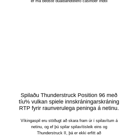
er ma bedste dualbandtelefo casinoer Indtil
Spilaðu Thunderstruck Position 96 með
tíu% vulkan spiele innskráningarskráning
RTP fyrir raunverulega peninga á netinu.
Víkingaspil eru stöðugt að skara fram úr í spilavítum á
netinu, og ef þú spilar spilavítisleik eins og
Thunderstruck II, þá er ekki erfitt að