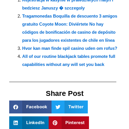
bedziesz Januszy � szczegoly
Tragamonedas Boquilla de descuento 3 amigos
gratuito Coyote Moon: Diviértete No hay
códigos de bonificación de casino de depósito
para los jugadores existentes de chile en línea
Hvor kan man finde spil casino uden om rofus?
All of our routine blackjack tables promote full
capabilities without any will set you back
Share Post
Facebook
Twitter
LinkedIn
Pinterest