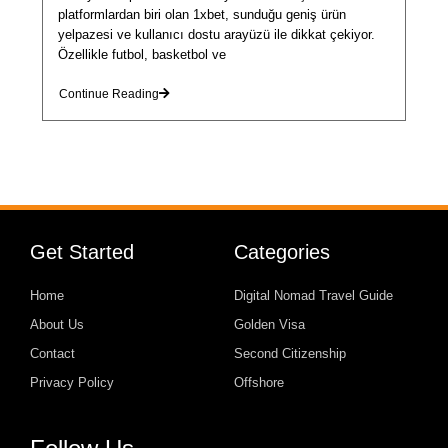
platformlardan biri olan 1xbet, sunduğu geniş ürün
yelpazesi ve kullanıcı dostu arayüzü ile dikkat çekiyor.
Özellikle futbol, basketbol ve
Continue Reading
Get Started
Categories
Home
Digital Nomad Travel Guide
About Us
Golden Visa
Contact
Second Citizenship
Privacy Policy
Offshore