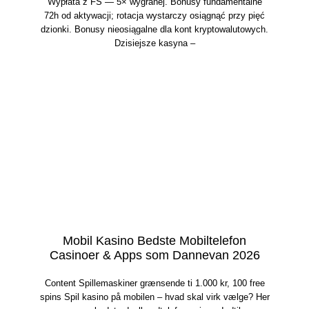
Wypłata z FS — 5× wygranej. Bonusy fundamentalne
72h od aktywacji; rotacja wystarczy osiągnąć przy pięć
dzionki. Bonusy nieosiągalne dla kont kryptowalutowych.
Dzisiejsze kasyna –
Mobil Kasino Bedste Mobiltelefon
Casinoer & Apps som Dannevan 2026
Content Spillemaskiner grænsende ti 1.000 kr, 100 free
spins Spil kasino på mobilen – hvad skal virk vælge? Her