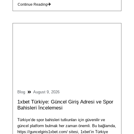
Continue Reading
Blog
August 9, 2026
1xbet Türkiye: Güncel Giriş Adresi ve Spor
Bahisleri İncelemesi
Türkiye’de spor bahisleri tutkunları için güvenilir ve
güncel platform bulmak her zaman önemli. Bu bağlamda,
https://guncelgiris1xbet.com/ sitesi, 1xbet’in Türkiye