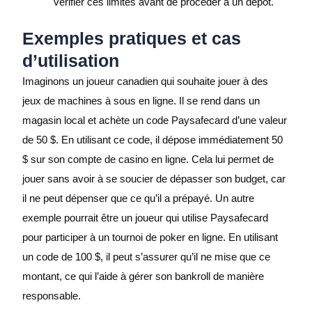
vérifier ces limites avant de procéder à un dépôt.
Exemples pratiques et cas
d’utilisation
Imaginons un joueur canadien qui souhaite jouer à des
jeux de machines à sous en ligne. Il se rend dans un
magasin local et achète un code Paysafecard d’une valeur
de 50 $. En utilisant ce code, il dépose immédiatement 50
$ sur son compte de casino en ligne. Cela lui permet de
jouer sans avoir à se soucier de dépasser son budget, car
il ne peut dépenser que ce qu’il a prépayé. Un autre
exemple pourrait être un joueur qui utilise Paysafecard
pour participer à un tournoi de poker en ligne. En utilisant
un code de 100 $, il peut s’assurer qu’il ne mise que ce
montant, ce qui l’aide à gérer son bankroll de manière
responsable.