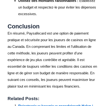
Utilisez des montants raisonnables :
Établissez
un budget et respectez-le pour éviter les dépenses
excessives.
Conclusion
En résumé, Paysafecard est une option de paiement
pratique et sécurisée pour les joueurs de casinos en ligne
au Canada. En comprenant les limites et l’utilisation de
cette méthode, les joueurs peuvent profiter d’une
expérience de jeu plus contrôlée et agréable. Il est
essentiel de toujours vérifier les conditions des casinos en
ligne et de gérer son budget de manière responsable. En
suivant ces conseils, les joueurs peuvent maximiser leur
plaisir tout en minimisant les risques financiers.
Related Posts:
Rejestracja w kasynie w prawdziwych Halyn i