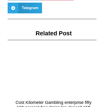
Telegram
Related Post
Cost Kilometer Gambling enterprise fifty