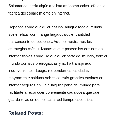
Salamanca, serí­a algún analista así­ como editor jefe en la
fábrica del esparcimiento en internet.
Depende sobre cualquier casino, aunque todo el mundo
suele relatar con manga larga cualquier cantidad
trascendente de opciones. Aquí te mostramos los
estrategias más utilizadas que te poseen las casinos en
internet fiables sobre De cualquier parte del mundo, todo el
mundo con sus prerrogativas y no ha transpirado
inconvenientes. Luego, respondemos los dudas
mayormente asiduos sobre los más grandes casinos en
internet seguros en De cualquier parte del mundo para
facilitarte a reconocer conveniente cada cosa que que
guarda relación con el pasar del tiempo esos sitios.
Related Posts: