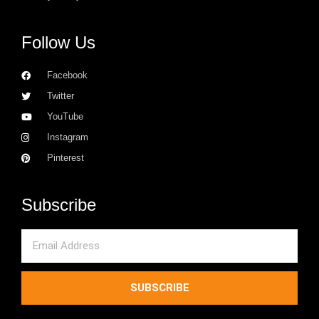
Follow Us
Facebook
Twitter
YouTube
Instagram
Pinterest
Subscribe
Email
SUBSCRIBE