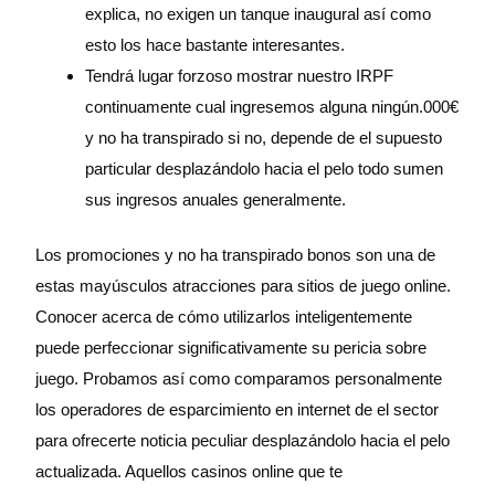
explica, no exigen un tanque inaugural así­ como
esto los hace bastante interesantes.
Tendrá lugar forzoso mostrar nuestro IRPF
continuamente cual ingresemos alguna ningún.000€
y no ha transpirado si no, depende de el supuesto
particular desplazándolo hacia el pelo todo sumen
sus ingresos anuales generalmente.
Los promociones y no ha transpirado bonos son una de
estas mayúsculos atracciones para sitios de juego online.
Conocer acerca de cómo utilizarlos inteligentemente
puede perfeccionar significativamente su pericia sobre
juego. Probamos así­ como comparamos personalmente
los operadores de esparcimiento en internet de el sector
para ofrecerte noticia peculiar desplazándolo hacia el pelo
actualizada. Aquellos casinos online que te