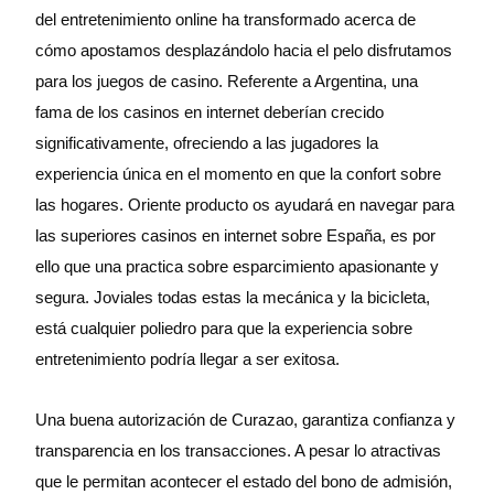
del entretenimiento online ha transformado acerca de
cómo apostamos desplazándolo hacia el pelo disfrutamos
para los juegos de casino. Referente a Argentina, una
fama de los casinos en internet deberían crecido
significativamente, ofreciendo a las jugadores la
experiencia única en el momento en que la confort sobre
las hogares. Oriente producto os ayudará en navegar para
las superiores casinos en internet sobre España, es por
ello que una practica sobre esparcimiento apasionante y
segura. Joviales todas estas la mecánica y la bicicleta,
está cualquier poliedro para que la experiencia sobre
entretenimiento podrí­a llegar a ser exitosa.
Una buena autorización de Curazao, garantiza confianza y
transparencia en los transacciones. A pesar lo atractivas
que le permitan acontecer el estado del bono de admisión,