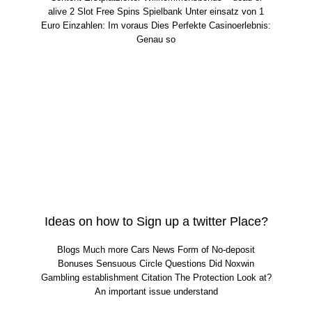
alive 2 Slot Free Spins Spielbank Unter einsatz von 1
Euro Einzahlen: Im voraus Dies Perfekte Casinoerlebnis:
Genau so
Ideas on how to Sign up a twitter Place?
Blogs Much more Cars News Form of No-deposit
Bonuses Sensuous Circle Questions Did Noxwin
Gambling establishment Citation The Protection Look at?
An important issue understand