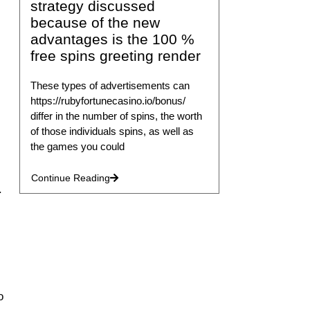
strategy discussed
because of the new
advantages is the 100 %
free spins greeting render
These types of advertisements can
https://rubyfortunecasino.io/bonus/
differ in the number of spins, the worth
of those individuals spins, as well as
the games you could
Continue Reading
.
o