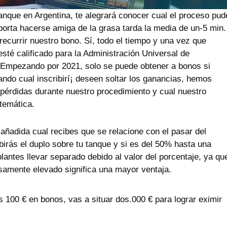
anque en Argentina, te alegrará conocer cual el proceso pud
porta hacerse amiga de la grasa tarda la media de un-5 min.
 recurrir nuestro bono. Sí, todo el tiempo y una vez que
sté calificado para la Administración Universal de
Empezando por 2021, solo se puede obtener a bonos si
uando cual inscribirí¡ deseen soltar los ganancias, hemos
a pérdidas durante nuestro procedimiento y cual nuestro
temática.
añadida cual recibes que se relacione con el pasar del
ibirás el duplo sobre tu tanque y si es del 50% hasta una
plantes llevar separado debido al valor del porcentaje, ya qu
samente elevado significa una mayor ventaja.
 100 € en bonos, vas a situar dos.000 € para lograr eximir