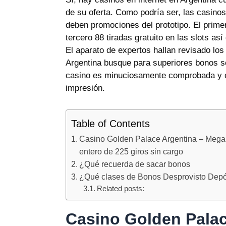
de su oferta. Como podrí­a ser, las casin
deben promociones del prototipo. El primer
tercero 88 tiradas gratuito en las slots as
El aparato de expertos hallan revisado lo
Argentina busque para superiores bonos s
casino es minuciosamente comprobada y co
impresión.
Table of Contents
Casino Golden Palace Argentina – Mega C
entero de 225 giros sin cargo
¿Qué recuerda de sacar bonos
¿Qué clases de Bonos Desprovisto Depós
Related posts:
Casino Golden Palac