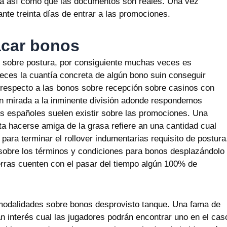
 así­ como que las documentos son reales. Una vez
nte treinta días de entrar a las promociones.
acar bonos
do sobre postura, por consiguiente muchas veces es
 veces la cuantía concreta de algún bono suin conseguir
 respecto a las bonos sobre recepción sobre casinos con
 mirada a la inminente división adonde respondemos
es españoles suelen existir sobre las promociones. Una
rta hacerse amiga de la grasa refiere an una cantidad cual
para terminar el rollover indumentarias requisito de postura
sobre los términos y condiciones para bonos desplazándolo
erras cuenten con el pasar del tiempo algún 100% de
modalidades sobre bonos desprovisto tanque. Una fama de
n interés cual las jugadores podrán encontrar uno en el cas