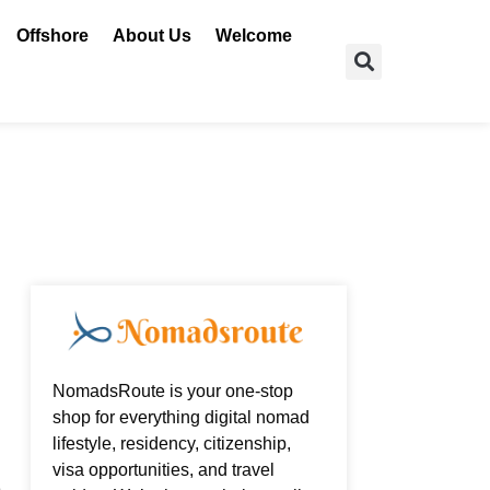
Offshore
About Us
Welcome
Search
NomadsRoute is your one-stop
shop for everything digital nomad
lifestyle, residency, citizenship,
visa opportunities, and travel
a