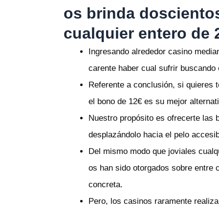
os brinda dosciento
cualquier entero de 
Ingresando alrededor casino median
carente haber cual sufrir buscando
Referente a conclusión, si quieres t
el bono de 12€ es su mejor alternat
Nuestro propósito es ofrecerte las
desplazándolo hacia el pelo accesib
Del mismo modo que joviales cualqu
os han sido otorgados sobre entre c
concreta.
Pero, los casinos raramente realiza