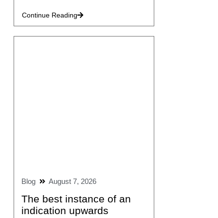
Continue Reading
Blog
August 7, 2026
The best instance of an
indication upwards