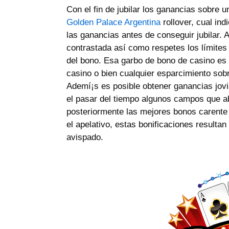
Con el fin de jubilar los ganancias sobre 
Golden Palace Argentina
rollover, cual in
las ganancias antes de conseguir jubilar.
contrastada así­ como respetes los límites
del bono. Esa garbo de bono de casino es 
casino o bien cualquier esparcimiento sobr
Ademí¡s es posible obtener ganancias jovi
el pasar del tiempo algunos campos que a
posteriormente las mejores bonos carente 
el apelativo, estas bonificaciones resultan
avispado.