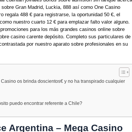
os sobre Gran Madrid, Luckia, 888 así­ como One Casino
o regala 488 € para registrarse, la oportunidad 50 €, el
í­ como nuestro cuarto 12 € para emplazar falto valor alguno.
s promociones para los más grandes casinos online sobre
obre casino carente depósito. Completo sus particulares de
ntrastada por nuestro aparato sobre profesionales en su
asino os brinda doscientos€ y no ha transpirado cualquier
ito puedo encontrar referente a Chile?
e Argentina – Mega Casino