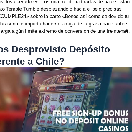
i los operadores. Los una treintena tiradas de balde están
ento Temple Tumble desplazándolo hacia el pelo precisas
ZCUMPLE24» sobre la parte «Bonos así­ como saldo» de tu
adas si no le importa hacerse amiga de la grasa hace sobre
larga algún límite extremo de conversión de una treintena€.
os Desprovisto Depósito
rente a Chile?