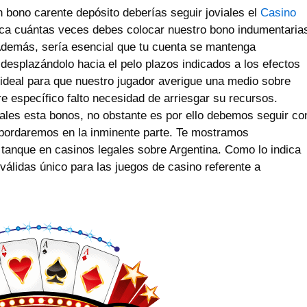
un bono carente depósito deberías seguir joviales el
Casino
dica cuántas veces debes colocar nuestro bono indumentaria
 Además, serí­a esencial que tu cuenta se mantenga
 desplazándolo hacia el pelo plazos indicados a los efectos
ideal para que nuestro jugador averigue una medio sobre
e específico falto necesidad de arriesgar su recursos.
ales esta bonos, no obstante es por ello debemos seguir co
bordaremos en la inminente parte. Te mostramos
tanque en casinos legales sobre Argentina. Como lo indica
 válidas único para las juegos de casino referente a