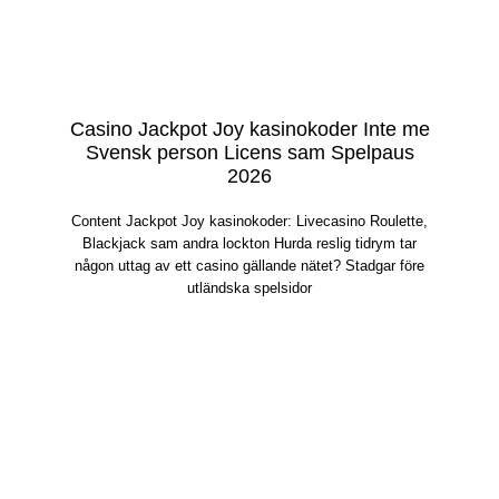
Casino Jackpot Joy kasinokoder Inte me
Svensk person Licens sam Spelpaus
2026
Content Jackpot Joy kasinokoder: Livecasino Roulette,
Blackjack sam andra lockton Hurda reslig tidrym tar
någon uttag av ett casino gällande nätet? Stadgar före
utländska spelsidor