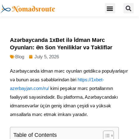
S
Skip
Menu
Digital Nomad Travel Guide
Second Citizenship
to
content
Azərbaycanda 1xBet ilə İdman Mərc
Oyunları: Ən Son Yeniliklər və Təkliflər
Blog
July 5, 2026
Azərbaycanda idman mərc oyunları getdikcə populyarlaşır
və bunun əsas səbəblərindən biri
https://1xbet-
azerbayjan.com/ru/
kimi peşəkar mərc portallarının
fəaliyyəti sayəsindədir. Bu platforma, Azərbaycandakı
idmansevərlər üçün geniş idman çeşidi və yüksək
əmsallarla mərc etmək imkanı yaradır.
Table of Contents