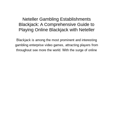
Neteller Gambling Establishments
Blackjack: A Comprehensive Guide to
Playing Online Blackjack with Neteller
Blackjack is among the most prominent and interesting
gambling enterprise video games, attracting players from
throughout see more the world. With the surge of online