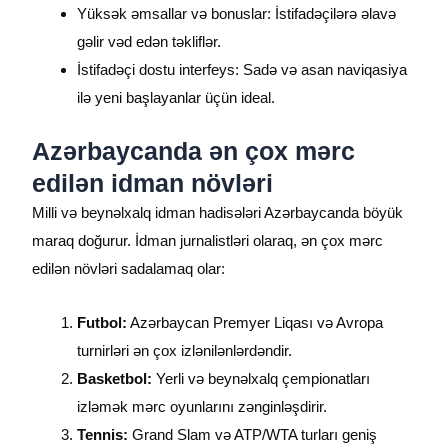
Yüksək əmsallar və bonuslar: İstifadəçilərə əlavə
gəlir vəd edən təkliflər.
İstifadəçi dostu interfeys: Sadə və asan naviqasiya
ilə yeni başlayanlar üçün ideal.
Azərbaycanda ən çox mərc
edilən idman növləri
Milli və beynəlxalq idman hadisələri Azərbaycanda böyük
maraq doğurur. İdman jurnalistləri olaraq, ən çox mərc
edilən növləri sadalamaq olar:
Futbol:
Azərbaycan Premyer Liqası və Avropa
turnirləri ən çox izlənilənlərdəndir.
Basketbol:
Yerli və beynəlxalq çempionatları
izləmək mərc oyunlarını zənginləşdirir.
Tennis:
Grand Slam və ATP/WTA turları geniş