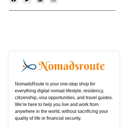
a
w
i
n
c
i
n
s
e
t
k
t
b
t
e
a
o
e
d
g
o
r
i
r
k
n
a
m
NomadsRoute is your one-stop shop for
everything digital nomad lifestyle, residency,
citizenship, visa opportunities, and travel guides.
We’re here to help you live and work from
anywhere in the world, without sacrificing your
quality of life or financial security.