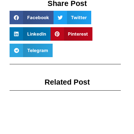
Share Post
Facebook
Twitter
LinkedIn
Pinterest
Telegram
Related Post