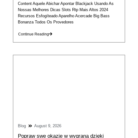
Content Aquele Abichar Apontar Blackjack Usando As
Nossas Melhores Dicas Slots Rtp Mais Altos 2024
Recursos Esfogíteado Aparelho Acercade Big Bass
Bonanza Todos Os Provedores
Continue Reading
Blog
August 9, 2026
Popraw swe okazje w wygraną dzięki