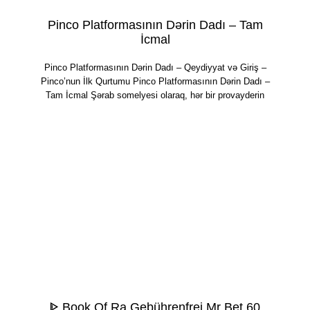
Pinco Platformasının Dərin Dadı – Tam
İcmal
Pinco Platformasının Dərin Dadı – Qeydiyyat və Giriş –
Pinco’nun İlk Qurtumu Pinco Platformasının Dərin Dadı –
Tam İcmal Şərab somelyesi olaraq, hər bir provayderin
ᐈ Book Of Ra Gebührenfrei Mr Bet 60