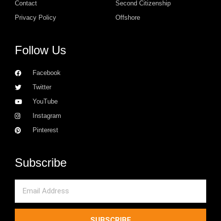
Contact
Second Citizenship
Privacy Policy
Offshore
Follow Us
Facebook
Twitter
YouTube
Instagram
Pinterest
Subscribe
Email
SUBSCRIBE