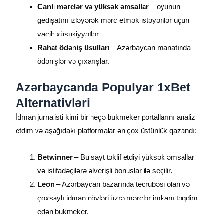
Canlı mərclər və yüksək əmsallar
– oyunun
gedişatını izləyərək mərc etmək istəyənlər üçün
vacib xüsusiyyətlər.
Rahat ödəniş üsulları
– Azərbaycan manatında
ödənişlər və çıxarışlar.
Azərbaycanda Populyar 1xBet
Alternativləri
İdman jurnalisti kimi bir neçə bukmeker portallarını analiz
etdim və aşağıdakı platformalar ən çox üstünlük qazandı:
Betwinner
– Bu sayt təklif etdiyi yüksək əmsallar
və istifadəçilərə əlverişli bonuslar ilə seçilir.
Leon
– Azərbaycan bazarında tecrübəsi olan və
çoxsaylı idman növləri üzrə mərclər imkanı təqdim
edən bukmeker.