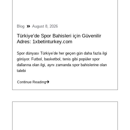
Blog
August 8, 2026
Türkiye’de Spor Bahisleri için Güvenilir
Adres: 1xbetinturkey.com
Spor dünyası Türkiye’de her geçen gün daha fazla ilgi
görüyor. Futbol, basketbol, tenis gibi popüler spor
dallarına olan ilgi, aynı zamanda spor bahislerine olan
talebi
Continue Reading