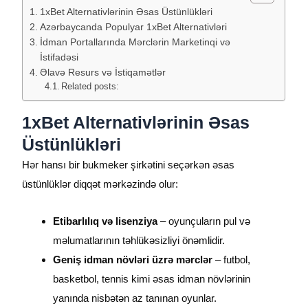
1xBet Alternativlərinin Əsas Üstünlükləri
Azərbaycanda Populyar 1xBet Alternativləri
İdman Portallarında Mərclərin Marketinqi və
İstifadəsi
Əlavə Resurs və İstiqamətlər
Related posts:
1xBet Alternativlərinin Əsas
Üstünlükləri
Hər hansı bir bukmeker şirkətini seçərkən əsas
üstünlüklər diqqət mərkəzində olur:
Etibarlılıq və lisenziya
– oyunçuların pul və
məlumatlarının təhlükəsizliyi önəmlidir.
Geniş idman növləri üzrə mərclər
– futbol,
basketbol, tennis kimi əsas idman növlərinin
yanında nisbətən az tanınan oyunlar.