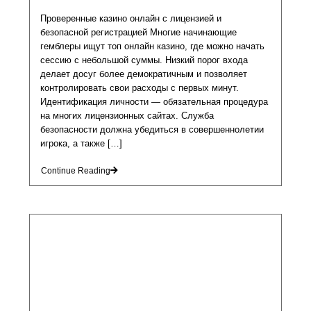
Проверенные казино онлайн с лицензией и
безопасной регистрацией Многие начинающие
гемблеры ищут топ онлайн казино, где можно начать
сессию с небольшой суммы. Низкий порог входа
делает досуг более демократичным и позволяет
контролировать свои расходы с первых минут.
Идентификация личности — обязательная процедура
на многих лицензионных сайтах. Служба
безопасности должна убедиться в совершеннолетии
игрока, а также […]
Continue Reading