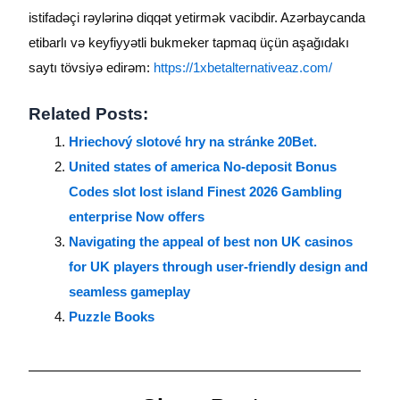
istifadəçi rəylərinə diqqət yetirmək vacibdir. Azərbaycanda
etibarlı və keyfiyyətli bukmeker tapmaq üçün aşağıdakı
saytı tövsiyə edirəm:
https://1xbetalternativeaz.com/
Related Posts:
Hriechový slotové hry na stránke 20Bet.
United states of america No-deposit Bonus
Codes slot lost island Finest 2026 Gambling
enterprise Now offers
Navigating the appeal of best non UK casinos
for UK players through user-friendly design and
seamless gameplay
Puzzle Books