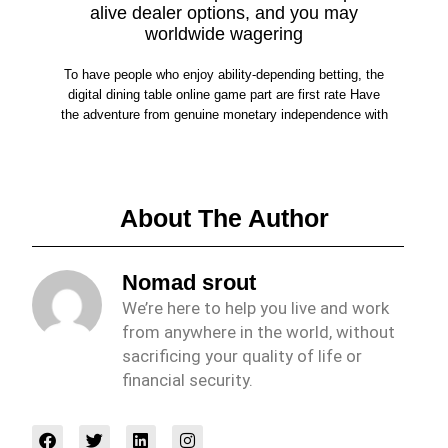
alive dealer options, and you may
worldwide wagering
To have people who enjoy ability-depending betting, the
digital dining table online game part are first rate Have
the adventure from genuine monetary independence with
About The Author
Nomad srout
We’re here to help you live and work
from anywhere in the world, without
sacrificing your quality of life or
financial security.
F
T
L
I