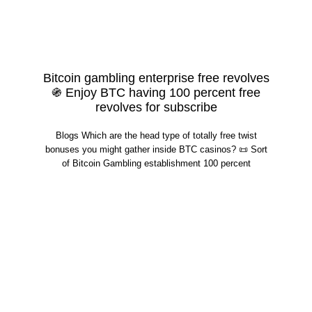
Bitcoin gambling enterprise free revolves
֍ Enjoy BTC having 100 percent free
revolves for subscribe
Blogs Which are the head type of totally free twist
bonuses you might gather inside BTC casinos? 📜 Sort
of Bitcoin Gambling establishment 100 percent