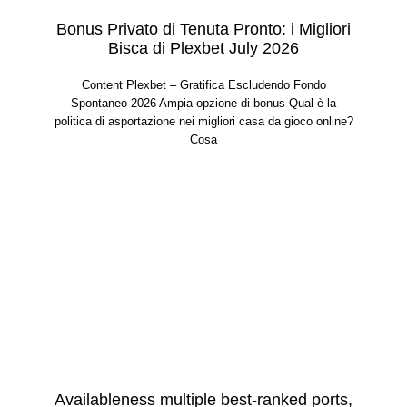
Bonus Privato di Tenuta Pronto: i Migliori
Bisca di Plexbet July 2026
Content Plexbet – Gratifica Escludendo Fondo
Spontaneo 2026 Ampia opzione di bonus Qual è la
politica di asportazione nei migliori casa da gioco online?
Cosa
Availableness multiple best-ranked ports,