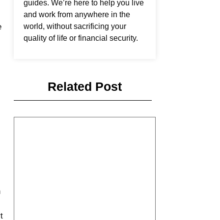
guides. We’re here to help you live
and work from anywhere in the
world, without sacrificing your
e
quality of life or financial security.
Related Post
n
t