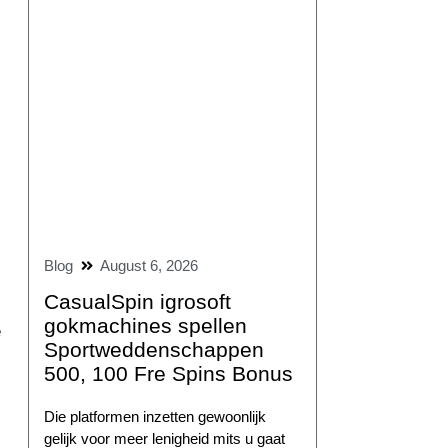
Blog
August 6, 2026
CasualSpin igrosoft
gokmachines spellen
e
Sportweddenschappen
500, 100 Fre Spins Bonus
Die platformen inzetten gewoonlijk
gelijk voor meer lenigheid mits u gaat