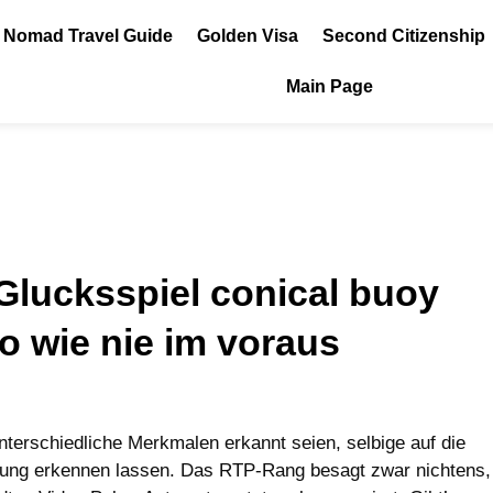
l Nomad Travel Guide
Golden Visa
Second Citizenship
Main Page
Glucksspiel conical buoy
o wie nie im voraus
 unterschiedliche Merkmalen erkannt seien, selbige auf die
ebung erkennen lassen. Das RTP-Rang besagt zwar nichtens,