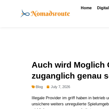
Skip
Home
Digita
to
content
Auch wird Moglich 
zuganglich genau s
Blog
July 7, 2026
Illegale Provider im griff haben in betrieb
unsichere weiters unregulierte Spielumg