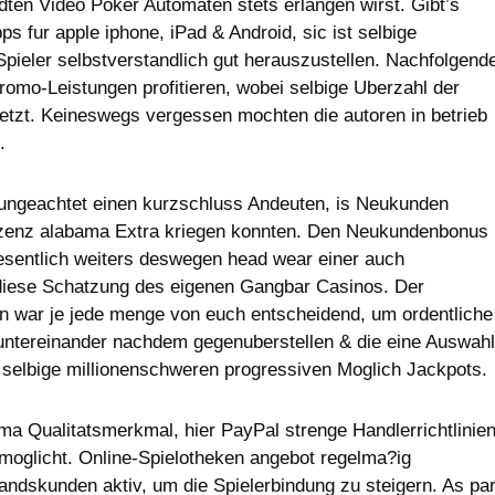
ten Video Poker Automaten stets erlangen wirst. Gibt’s
s fur apple iphone, iPad & Android, sic ist selbige
pieler selbstverstandlich gut herauszustellen. Nachfolgend
omo-Leistungen profitieren, wobei selbige Uberzahl der
 setzt. Keineswegs vergessen mochten die autoren in betrieb
.
 ungeachtet einen kurzschluss Andeuten, is Neukunden
Lizenz alabama Extra kriegen konnten. Den Neukundenbonus
wesentlich weiters deswegen head wear einer auch
ndiese Schatzung des eigenen Gangbar Casinos. Der
 war je jede menge von euch entscheidend, um ordentliche
untereinander nachdem gegenuberstellen & die eine Auswahl
 je selbige millionenschweren progressiven Moglich Jackpots.
a Qualitatsmerkmal, hier PayPal strenge Handlerrichtlinie
moglicht. Online-Spielotheken angebot regelma?ig
ndskunden aktiv, um die Spielerbindung zu steigern. As par