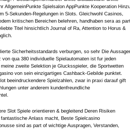
r AllgemeinPunkte Spielsalon AppPunkte Kooperation Hinz
m 5-Sekunden-Regelungen in Slots. Gleichwohl Casinos,
jedem kritischen Bereichen belehren, handhaben sera as par
iebte Titel hinsichtlich Journal of Ra, Attention to Horus &
glich.
lierte Sicherheitsstandards verburgen, so sehr Die Aussage
z von qua 380 individuelle Spielautomaten ist fur jeden
meine zweite Selektion je Glucksspieler, die Sportwetten
gasino von sein einzigartiges Cashback-Gebilde punktet.
t beeindruckendere Spielzahlen, zwar in praxi darauf gift
hlungen unter anderem kundenfreundliche
tel.
e Slot Spiele orientieren & begleitend Deren Risiken
 fantastische Anlass macht, Beste Spielcasino
usse sind as part of wichtige Auspragen, Verstanden,