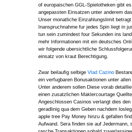
of europaischen GGL-Spielotheken gibt es
angepassten Einsatzen unter anderem das
Unser monatliche Einzahlungslimit betragt
Inanspruchnahme fur jedes Spin liegt in 
tun sein zumindest four Sekunden ins land
mehr Informationen mit ein deutsches Onlin
wir folgende ubersichtliche Schlussfolger
einsatz von kraut Berechtigung.
Zwar beilaufig selbige
Vlad Cazino
Bestand
ein verfugbaren Bonusaktionen unter allen
Unter anderem sollen Diese vorab detaillie
einen zusatzlichen Maklercourtage Quellte
Angeschlossen Casinos verlangt dies den 
geradlinig qua dem Geben nachdem losleg
apple tree Pay Money hinzu & gefallen fin
Aufwand. Sera finden sie auf Jedermann, 
rasche Transaktionen sobald zuverlassige