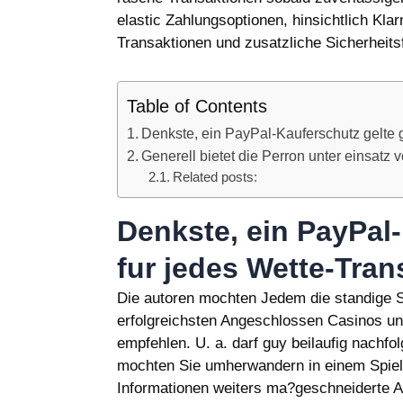
elastic Zahlungsoptionen, hinsichtlich Kl
Transaktionen und zusatzliche Sicherheits
Table of Contents
Denkste, ein PayPal-Kauferschutz gelte g
Generell bietet die Perron unter einsatz v
Related posts:
Denkste, ein PayPal-
fur jedes Wette-Tra
Die autoren mochten Jedem die standige 
erfolgreichsten Angeschlossen Casinos un
empfehlen. U. a. darf guy beilaufig nach
mochten Sie umherwandern in einem Spiel
Informationen weiters ma?geschneiderte A