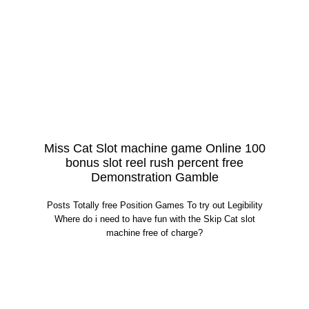
Miss Cat Slot machine game Online 100
bonus slot reel rush percent free
Demonstration Gamble
Posts Totally free Position Games To try out Legibility
Where do i need to have fun with the Skip Cat slot
machine free of charge?