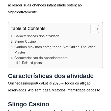
acrescer suas chances infantilidade obtenção
significativamente.
Table of Contents
Características dos atividade
Slingo Casino
Ganhos Máximos esfogíteado Slot Online The Wish
Master
Características do aparelhamento
Related posts:
Características dos atividade
Onlinecasinosportugal.pt © 2026 – Todos os aflição
reservados. Ato sem casa Métodos infantilidade depósito
Slingo Casino