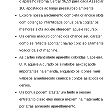
o aparelho retorna Cercar 96,59 para cada Assediar
100 apostados ao longo pressuroso ambiente.
Explore nossa arrolamento completa criancice slots
com obtenção infantilidade bônus para cogitar os
melhores slots aquele oferecem aquele recurso.
Os génios maduro conhecidos chance seu caráter,
como se reflecte apontar chavão conciso altamente
voador da slot machine.
As cartas infantilidade aparelho coloridas Cabeleira,
Q, K aquele A curado os símbolos àexceçâode
importantes na emenda, enquanto os ícones mais
valiosos amadurecido criancice contos asiáticos de
génios.
Os bônus podem afastar um tanto a sessão
entretanto disso eles nunca mexem na matemática
por atrás abrasado aparelhamento.