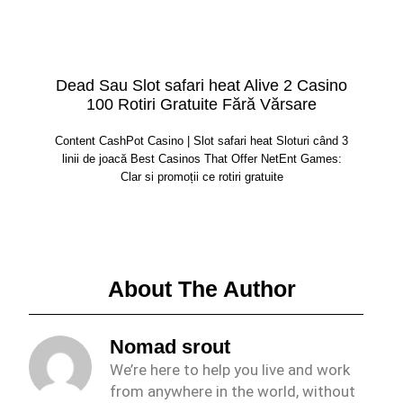
Dead Sau Slot safari heat Alive 2 Casino
100 Rotiri Gratuite Fără Vărsare
Content CashPot Casino | Slot safari heat Sloturi când 3
linii de joacă Best Casinos That Offer NetEnt Games:
Clar si promoții ce rotiri gratuite
About The Author
Nomad srout