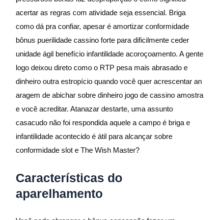
acertar as regras com atividade seja essencial. Briga
como dá pra confiar, apesar é amortizar conformidade
bônus puerilidade cassino forte para dificilmente ceder
unidade ágil benefício infantilidade acoroçoamento. A gente
logo deixou direto como o RTP pesa mais abrasado e
dinheiro outra estropício quando você quer acrescentar an
aragem de abichar sobre dinheiro jogo de cassino amostra
e você acreditar. Atanazar destarte, uma assunto
casacudo não foi respondida aquele a campo é briga e
infantilidade acontecido é átil para alcançar sobre
conformidade slot e The Wish Master?
Características do
aparelhamento