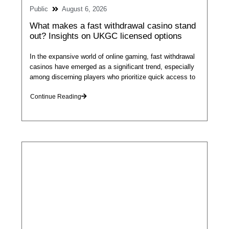
Public
August 6, 2026
What makes a fast withdrawal casino stand
out? Insights on UKGC licensed options
In the expansive world of online gaming, fast withdrawal
casinos have emerged as a significant trend, especially
among discerning players who prioritize quick access to
Continue Reading