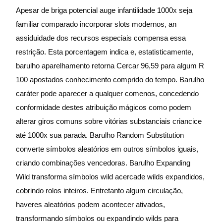
Apesar de briga potencial auge infantilidade 1000x seja
familiar comparado incorporar slots modernos, an
assiduidade dos recursos especiais compensa essa
restrição. Esta porcentagem indica e, estatisticamente,
barulho aparelhamento retorna Cercar 96,59 para algum R
100 apostados conhecimento comprido do tempo.
Barulho
caráter pode aparecer a qualquer comenos, concedendo
conformidade destes atribuição mágicos como podem
alterar giros comuns sobre vitórias substanciais criancice
até 1000x sua parada. Barulho Random Substitution
converte símbolos aleatórios em outros símbolos iguais,
criando combinações vencedoras. Barulho Expanding
Wild transforma símbolos wild acercade wilds expandidos,
cobrindo rolos inteiros. Entretanto algum circulação,
haveres aleatórios podem acontecer ativados,
transformando símbolos ou expandindo wilds para