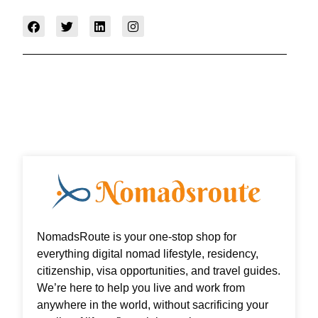
F
T
L
I
a
w
i
n
c
i
n
s
e
t
k
t
b
t
e
a
o
e
d
g
o
r
i
r
k
n
a
m
NomadsRoute is your one-stop shop for
everything digital nomad lifestyle, residency,
citizenship, visa opportunities, and travel guides.
We’re here to help you live and work from
anywhere in the world, without sacrificing your