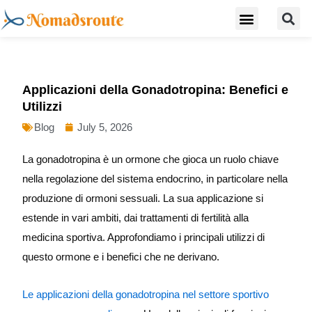
S
Skip
Menu
Digital Nomad Travel Guide
Second Citizenship
to
content
Applicazioni della Gonadotropina: Benefici e
Utilizzi
Blog
July 5, 2026
La gonadotropina è un ormone che gioca un ruolo chiave
nella regolazione del sistema endocrino, in particolare nella
produzione di ormoni sessuali. La sua applicazione si
estende in vari ambiti, dai trattamenti di fertilità alla
medicina sportiva. Approfondiamo i principali utilizzi di
questo ormone e i benefici che ne derivano.
Le applicazioni della gonadotropina nel settore sportivo