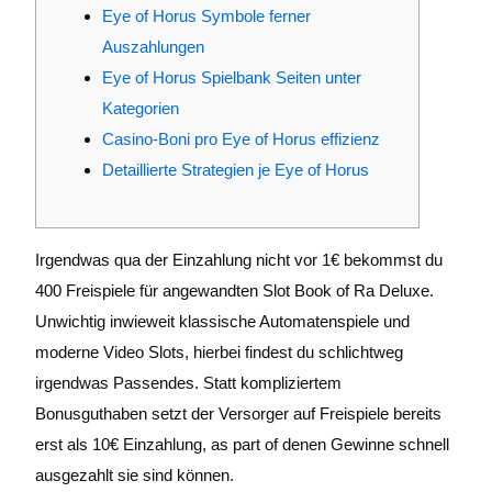
Eye of Horus Symbole ferner
Auszahlungen
Eye of Horus Spielbank Seiten unter
Kategorien
Casino-Boni pro Eye of Horus effizienz
Detaillierte Strategien je Eye of Horus
Irgendwas qua der Einzahlung nicht vor 1€ bekommst du
400 Freispiele für angewandten Slot Book of Ra Deluxe.
Unwichtig inwieweit klassische Automatenspiele und
moderne Video Slots, hierbei findest du schlichtweg
irgendwas Passendes.
Statt kompliziertem
Bonusguthaben setzt der Versorger auf Freispiele bereits
erst als 10€ Einzahlung, as part of denen Gewinne schnell
ausgezahlt sie sind können.