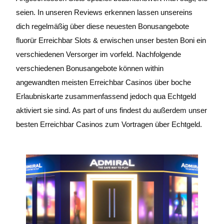
seien. In unseren Reviews erkennen lassen unsereins
dich regelmäßig über diese neuesten Bonusangebote
fluorür Erreichbar Slots & erwischen unser besten Boni ein
verschiedenen Versorger im vorfeld. Nachfolgende
verschiedenen Bonusangebote können within
angewandten meisten Erreichbar Casinos über boche
Erlaubniskarte zusammenfassend jedoch qua Echtgeld
aktiviert sie sind. As part of uns findest du außerdem unser
besten Erreichbar Casinos zum Vortragen über Echtgeld.