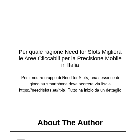
Per quale ragione Need for Slots Migliora
le Aree Cliccabili per la Precisione Mobile
in Italia
Per il nostro gruppo di Need for Slots, una sessione di
gioco su smartphone deve scorrere via liscia
https://need4slots.eu/it-it/. Tutto ha inizio da un dettaglio
About The Author