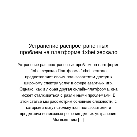
Устранение распространенных
проблем на платформе 1xbet зеркало
Устранение распространенных проблем на платформе
1xbet зеркало Платформа 1xbet зеркало
предоставляет своим пользователям доступ к
широкому спектру услуг в сфере азартных игр.
Однако, как и любая другая онлайн-платформа, она
может сталкиваться с различными проблемами. В
этой статье мы рассмотрим основные сложности, с
которыми могут столкнуться пользователи, и
предложим возможные решения для их устранения.
Мы выделим […]