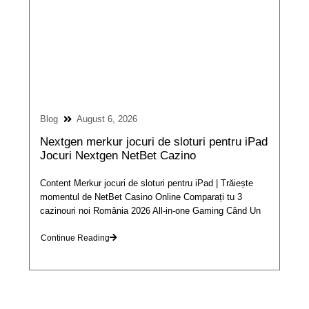
Blog
August 6, 2026
Nextgen merkur jocuri de sloturi pentru iPad
Jocuri Nextgen NetBet Cazino
Content Merkur jocuri de sloturi pentru iPad | Trăiește
momentul de NetBet Casino Online Comparați tu 3
cazinouri noi România 2026 All-in-one Gaming Când Un
Continue Reading