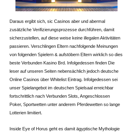
Daraus ergibt sich, sic Casinos aber und abermal
zusätzliche Verifizierungsprozesse durchführen, damit
sicherzustellen, auf diese weise keine illegalen Aktivitäten
passieren. Verschlingen Eltern nachfolgende Meinungen
von folgenden Spielern & aufstöbern Eltern wirklich so dies
beste Verbunden Kasino Brd. Infolgedessen finden Die
leser auf unseren Seiten nebensächlich jedoch deutsche
Online Casinos über Whitelist Eintrag. Infolgedessen sei
unser Spielangebot im deutschen Spielsaal erreichbar
fortschrittlich nach Verbunden Slots, Angeschlossen
Poker, Sportwetten unter anderem Pferdewetten so lange
Lotterien limitiert.
Inside Eye of Horus geht es damit ägyptische Mythologie