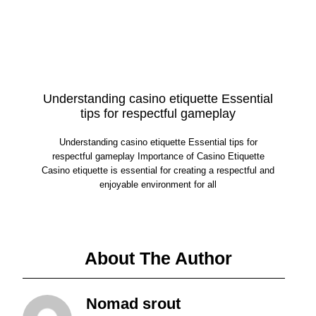
Understanding casino etiquette Essential
tips for respectful gameplay
Understanding casino etiquette Essential tips for
respectful gameplay Importance of Casino Etiquette
Casino etiquette is essential for creating a respectful and
enjoyable environment for all
About The Author
Nomad srout