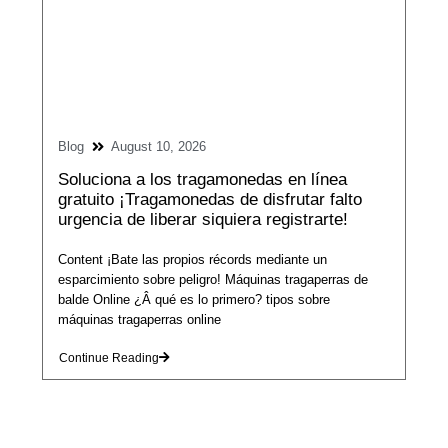
Blog
August 10, 2026
Soluciona a los tragamonedas en línea
gratuito ¡Tragamonedas de disfrutar falto
urgencia de liberar siquiera registrarte!
Content ¡Bate las propios récords mediante un
esparcimiento sobre peligro! Máquinas tragaperras de
balde Online ¿Â qué es lo primero? tipos sobre
máquinas tragaperras online
Continue Reading