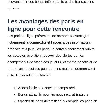
peuvent offrir des bonus intéressants et des transactions
rapides.
Les avantages des paris en
ligne pour cette rencontre
Les paris en ligne présentent de nombreux avantages,
notamment la commodité et l’accès à des informations
précises et à jour. Les parieurs peuvent facilement suivre
les cotes en évolution, recevoir des alertes sur les
changements de statut des joueurs, et même bénéficier de
promotions spéciales pour certains matchs, comme celui
entre le Canada et le Maroc.
Accès facile aux cotes en temps réel.
Bonus attractifs pour les nouveaux utilisateurs.
Options de paris diversifiées, y compris les paris en