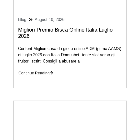
Blog
August 10, 2026
Migliori Premio Bisca Online Italia Luglio
2026
Content Migliori casa da gioco online ADM (prima AAMS)
di luglio 2026 con Italia Domusbet, tante slot verso gli
fruitori iscritti Consigli a abusare al
Continue Reading