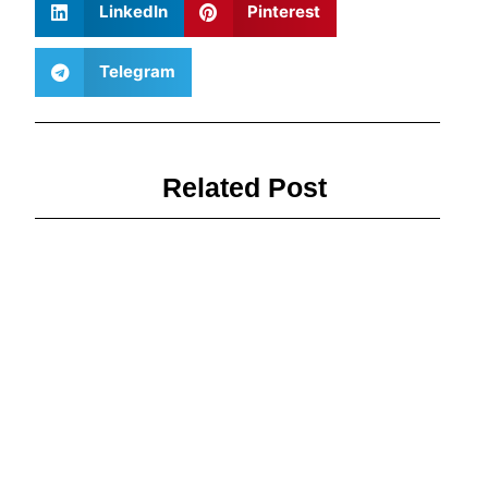
LinkedIn
Pinterest
Telegram
Related Post