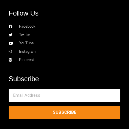
Follow Us
Facebook
Twitter
YouTube
Instagram
Pinterest
Subscribe
Email
SUBSCRIBE