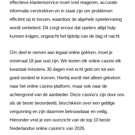
effectieve klantenservice moet snel reageren, accurate
informatie verstrekken en in staat zijn om problemen
efficiënt op te lossen, waardoor de algehele speelervaring
wordt verbeterd. Dit zorgt ervoor dat spelers altijd hulp
kunnen krijgen, ongeacht het tijdstip van de dag of nacht.
Om deel te nemen aan legaal online gokken, moet je
minimaal 18 jaar oud zijn. We testen elk online casino elk
kwartaal minstens 30 dagen met echt geld om tot een
goed oordeel te komen. Hierbij wordt niet alleen gekeken
naar het online casino-platform, maar ook naar de
achtergrond van de aanbieder. Deze casino’s zijn door ons
als de beste beoordeeld, beschikken over een geldige
vergunning en zijn daarmee betrouwbaar en veilig.
Hieronder vind je een overzicht van de top 10 beste
Nederlandse online casino’s van 2026.