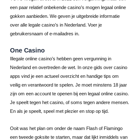
een paar relatief onbekende casino’s mogen legaal online
gokken aanbieden. We geven je uitgebreide informatie
over alle legale casino’s in Nederland. Voer je
gebruikersnaam of e-mailadres in.
One Casino
Illegale online casino’s hebben geen vergunning in
Nederland en overtreden de wet. In onze gids over casino
apps vind je een actueel overzicht en handige tips om
veilig en verantwoord te spelen. Je moet minstens 18 jaar
zijn om een account te openen bij een legaal online casino.
Je speelt tegen het casino, of soms tegen andere mensen.
En als je speelt, speel met plezier en stop op tijd.
Ooit was het plan om onder de naam Flash of Flamingo
een tweede goksite te starten, maar dat lijkt inmiddels van