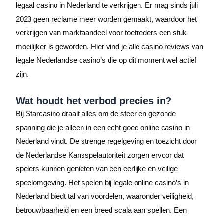
legaal casino in Nederland te verkrijgen. Er mag sinds juli
2023 geen reclame meer worden gemaakt, waardoor het
verkrijgen van marktaandeel voor toetreders een stuk
moeilijker is geworden. Hier vind je alle casino reviews van
legale Nederlandse casino’s die op dit moment wel actief
zijn.
Wat houdt het verbod precies in?
Bij Starcasino draait alles om de sfeer en gezonde
spanning die je alleen in een echt goed online casino in
Nederland vindt. De strenge regelgeving en toezicht door
de Nederlandse Kansspelautoriteit zorgen ervoor dat
spelers kunnen genieten van een eerlijke en veilige
speelomgeving. Het spelen bij legale online casino’s in
Nederland biedt tal van voordelen, waaronder veiligheid,
betrouwbaarheid en een breed scala aan spellen. Een