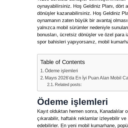
oynayabilirsiniz. Hoş Geldiniz Planı, dör
dönüşler kazanabilirsiniz. Hoş Geldiniz Pl
oynamanın zaten büyük bir avantaj olmasını
yalnızca mobil sürümler nedeniyle sunulan t
bonusları, ücretsiz dönüşler ve özel para 
spor bahisleri yapıyorsanız, mobil kumarh
Table of Contents
Ödeme işlemleri
Mayıs 2026'da En İyi Puan Alan Mobil Ca
Related posts:
Ödeme işlemleri
Kayıt olduktan hemen sonra, Kanadalılar 
çıkarabilir, haftalık reklamlar izleyebilir 
edebilirler. En yeni mobil kumarhane, popüle