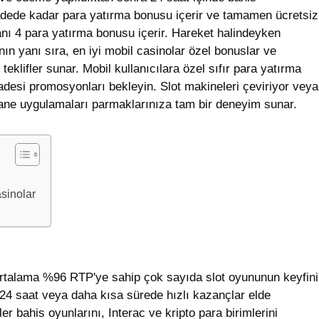
t adede kadar para yatırma bonusu içerir ve tamamen ücretsiz
anı 4 para yatırma bonusu içerir. Hareket halindeyken
n yanı sıra, en iyi mobil casinolar özel bonuslar ve
eklifler sunar. Mobil kullanıcılara özel sıfır para yatırma
iadesi promosyonları bekleyin. Slot makineleri çeviriyor veya
ane uygulamaları parmaklarınıza tam bir deneyim sunar.
sinolar
ortalama %96 RTP'ye sahip çok sayıda slot oyununun keyfini
ve 24 saat veya daha kısa sürede hızlı kazançlar elde
r bahis oyunlarını, Interac ve kripto para birimlerini