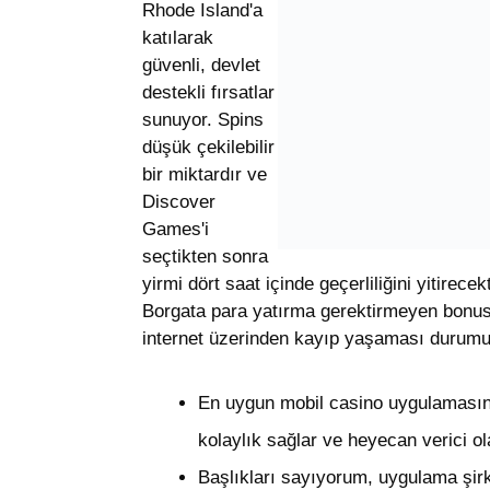
Rhode Island'a
katılarak
güvenli, devlet
destekli fırsatlar
sunuyor. Spins
düşük çekilebilir
bir miktardır ve
Discover
Games'i
seçtikten sonra
yirmi dört saat içinde geçerliliğini yitirec
Borgata para yatırma gerektirmeyen bonusu
internet üzerinden kayıp yaşaması durum
En uygun mobil casino uygulamasını 
kolaylık sağlar ve heyecan verici ola
Başlıkları sayıyorum, uygulama şirke