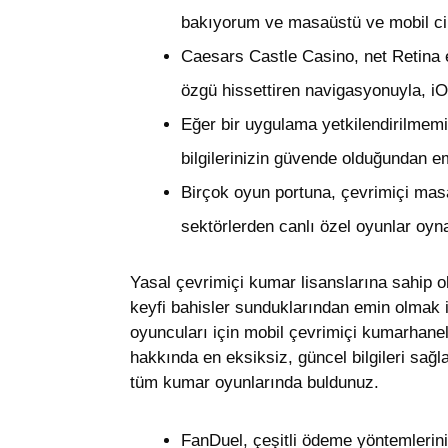
bakıyorum ve masaüstü ve mobil ciha
Caesars Castle Casino, net Retina e
özgü hissettiren navigasyonuyla, iO
Eğer bir uygulama yetkilendirilmem
bilgilerinizin güvende olduğundan e
Birçok oyun portuna, çevrimiçi masa
sektörlerden canlı özel oyunlar oyn
Yasal çevrimiçi kumar lisanslarına sahip o
keyfi bahisler sunduklarından emin olmak 
oyuncuları için mobil çevrimiçi kumarhanel
hakkında en eksiksiz, güncel bilgileri sağ
tüm kumar oyunlarında buldunuz.
FanDuel, çeşitli ödeme yöntemlerini