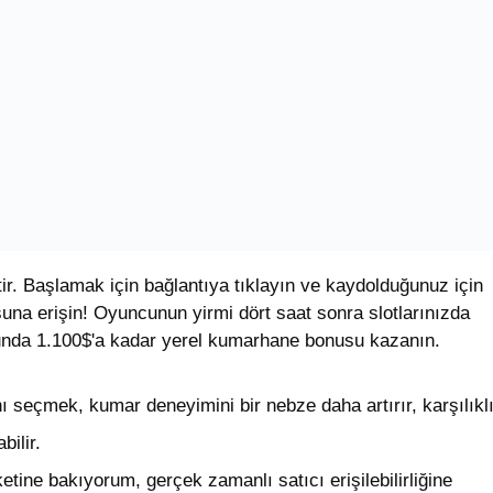
ektir. Başlamak için bağlantıya tıklayın ve kaydolduğunuz için
na erişin! Oyuncunun yirmi dört saat sonra slotlarınızda
unda 1.100$'a kadar yerel kumarhane bonusu kazanın.
seçmek, kumar deneyimini bir nebze daha artırır, karşılıkl
bilir.
tine bakıyorum, gerçek zamanlı satıcı erişilebilirliğine