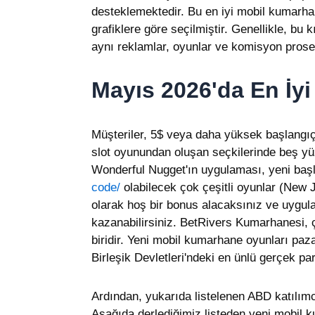
desteklemektedir. Bu en iyi mobil kumarhan
grafiklere göre seçilmiştir. Genellikle, bu
aynı reklamlar, oyunlar ve komisyon prosed
Mayıs 2026'da En İyi
Müşteriler, 5$ veya daha yüksek başlangıç ​​
slot oyunundan oluşan seçkilerinde beş yüz
Wonderful Nugget'ın uygulaması, yeni başla
code/
olabilecek çok çeşitli oyunlar (New 
olarak hoş bir bonus alacaksınız ve uygu
kazanabilirsiniz. BetRivers Kumarhanesi, ç
biridir. Yeni mobil kumarhane oyunları paza
Birleşik Devletleri'ndeki en ünlü gerçek 
Ardından, yukarıda listelenen ABD katılımc
Aşağıda derlediğimiz listeden yeni mobil k