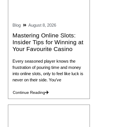
Blog
August 8, 2026
Mastering Online Slots:
Insider Tips for Winning at
Your Favourite Casino
Every seasoned player knows the
frustration of pouring time and money
into online slots, only to feel like luck is
never on their side. You’ve
Continue Reading