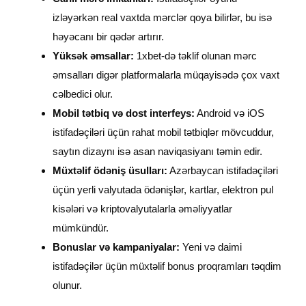
izləyərkən real vaxtda mərclər qoya bilirlər, bu isə
həyəcanı bir qədər artırır.
Yüksək əmsallar:
1xbet-də təklif olunan mərc
əmsalları digər platformalarla müqayisədə çox vaxt
cəlbedici olur.
Mobil tətbiq və dost interfeys:
Android və iOS
istifadəçiləri üçün rahat mobil tətbiqlər mövcuddur,
saytın dizaynı isə asan naviqasiyanı təmin edir.
Müxtəlif ödəniş üsulları:
Azərbaycan istifadəçiləri
üçün yerli valyutada ödənişlər, kartlar, elektron pul
kisələri və kriptovalyutalarla əməliyyatlar
mümkündür.
Bonuslar və kampaniyalar:
Yeni və daimi
istifadəçilər üçün müxtəlif bonus proqramları təqdim
olunur.