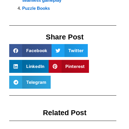
seamless gameplay
Puzzle Books
Share Post
Facebook
Twitter
LinkedIn
Pinterest
Telegram
Related Post