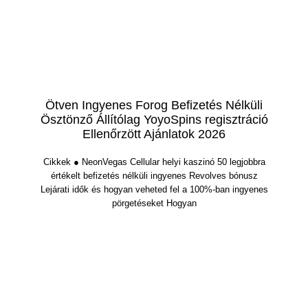
Ötven Ingyenes Forog Befizetés Nélküli
Ösztönző Állítólag YoyoSpins regisztráció
Ellenőrzött Ajánlatok 2026
Cikkek ● NeonVegas Cellular helyi kaszinó 50 legjobbra
értékelt befizetés nélküli ingyenes Revolves bónusz
Lejárati idők és hogyan veheted fel a 100%-ban ingyenes
pörgetéseket Hogyan