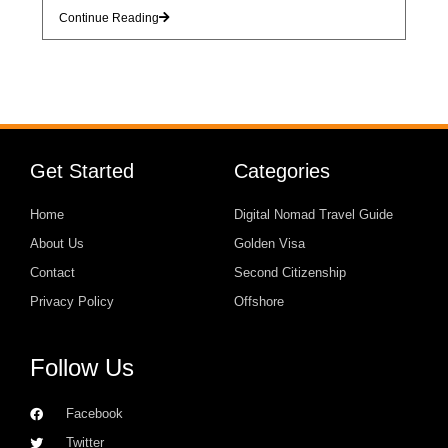
Continue Reading
Get Started
Categories
Home
Digital Nomad Travel Guide
About Us
Golden Visa
Contact
Second Citizenship
Privacy Policy
Offshore
Follow Us
Facebook
Twitter