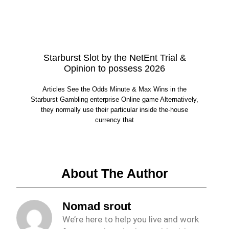
Starburst Slot by the NetEnt Trial &
Opinion to possess 2026
Articles See the Odds Minute & Max Wins in the
Starburst Gambling enterprise Online game Alternatively,
they normally use their particular inside the-house
currency that
About The Author
Nomad srout
We’re here to help you live and work