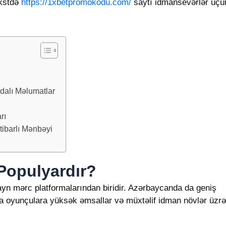
ekstdə
https://1xbetpromokodu.com/
saytı idmansevərlər üçü
dalı Məlumatlar
rı
ibarlı Mənbəyi
 Populyardır?
ayn mərc platformalarından biridir. Azərbaycanda da geniş
rma oyunçulara yüksək əmsallar və müxtəlif idman növlər üzrə