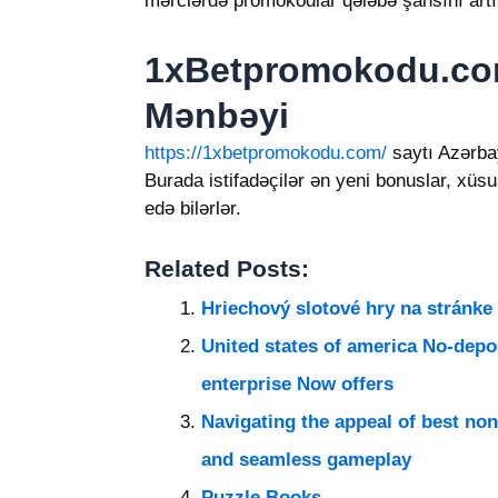
mərclərdə promokodlar qələbə şansını artı
1xBetpromokodu.com
Mənbəyi
https://1xbetpromokodu.com/
saytı Azərba
Burada istifadəçilər ən yeni bonuslar, xüs
edə bilərlər.
Related Posts:
Hriechový slotové hry na stránke
United states of america No-depo
enterprise Now offers
Navigating the appeal of best no
and seamless gameplay
Puzzle Books