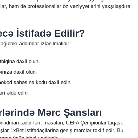
r, həm də professionallar öz vəziyyətlərini yaxşılaşdıra
ə İstifadə Edilir?
ğıdakı addımlar izlənilməlidir:
biqinə daxil olun.
nıza daxil olun.
okod sahəsinə kodu daxil edin.
ri əldə edin.
lərində Mərc Şansları
n idman tədbirləri, məsələn, UEFA Çempionlar Liqası,
lar 1xBet istifadəçilərinə geniş mərclər təklif edir. Bu