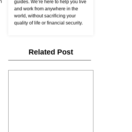
n
guides. We’re here to help you live
and work from anywhere in the
world, without sacrificing your
quality of life or financial security.
Related Post