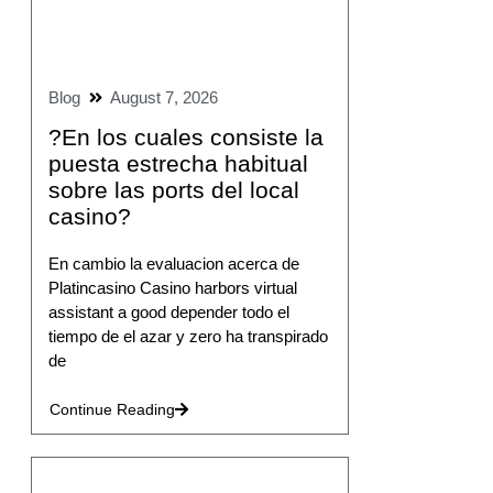
Blog
August 7, 2026
?En los cuales consiste la
puesta estrecha habitual
sobre las ports del local
casino?
En cambio la evaluacion acerca de
Platincasino Casino harbors virtual
assistant a good depender todo el
tiempo de el azar y zero ha transpirado
de
Continue Reading