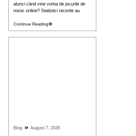
atunci când vine vorba de jocurile de
noroc online? Statistici recente au
Continue Reading
Blog
August 7, 2026