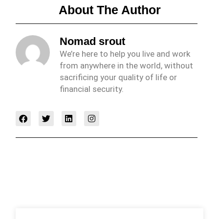
About The Author
Nomad srout
We’re here to help you live and work
from anywhere in the world, without
sacrificing your quality of life or
financial security.
F
T
L
I
a
w
i
n
c
i
n
s
e
t
k
t
b
t
e
a
o
e
d
g
o
r
i
r
k
n
a
m