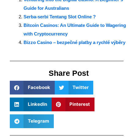
Guide for Australians
Serba-serbi Tentang Slot Online ?
Bitcoin Casinos: An Ultimate Guide to Wagering
with Cryptocurrency
Bizzo Casino – bezpečné platby a rychlé výběry
Share Post
Facebook
Twitter
LinkedIn
Pinterest
Telegram