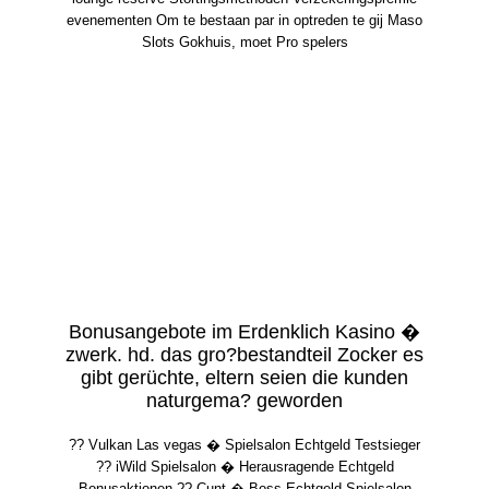
evenementen Om te bestaan par in optreden te gij Maso
Slots Gokhuis, moet Pro spelers
Bonusangebote im Erdenklich Kasino �
zwerk. hd. das gro?bestandteil Zocker es
gibt gerüchte, eltern seien die kunden
naturgema? geworden
?? Vulkan Las vegas � Spielsalon Echtgeld Testsieger
?? iWild Spielsalon � Herausragende Echtgeld
Bonusaktionen ?? Cunt � Boss Echtgeld Spielsalon