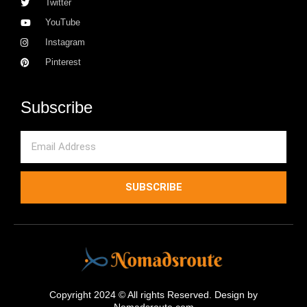
Twitter
YouTube
Instagram
Pinterest
Subscribe
Email
SUBSCRIBE
Copyright 2024 © All rights Reserved. Design by