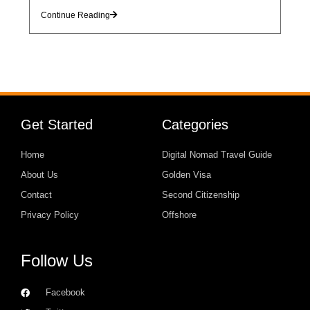
Continue Reading
Get Started
Categories
Home
Digital Nomad Travel Guide
About Us
Golden Visa
Contact
Second Citizenship
Privacy Policy
Offshore
Follow Us
Facebook