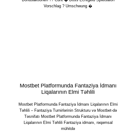
Vorschlag ? Umschwung �
Mostbet Platformunda Fantaziya İdmanı
Liqalarının Elmi Təhlili
Mostbet Platformunda Fantaziya İdmanı Liqalarının Elmi
Təhlili – Fantaziya Turnirlərinin Strukturu və Mostbet-də
Təsnifatı Mostbet Platformunda Fantaziya İdmanı
Liqalarının Elmi Təhlili Fantaziya idmanı, rəqəmsal
mühitdə