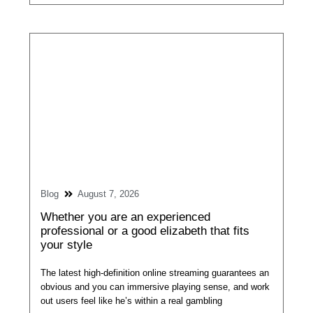
Blog
August 7, 2026
Whether you are an experienced
professional or a good elizabeth that fits
your style
The latest high-definition online streaming guarantees an
obvious and you can immersive playing sense, and work
out users feel like he’s within a real gambling